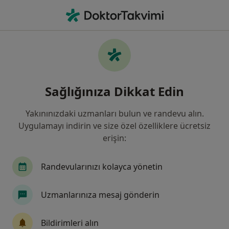
An
Kadın Hastalıkları Ve Doğum • İzmir, İzmir
Filters
Sigorta:
Sompo Sigorta
İzmir bölgesinde Sompo Sigorta kabul eden
Sağlığınıza Dikkat Edin
Kadın Hastalıkları Ve Doğum Uzmanları
Yakınınızdaki uzmanları bulun ve randevu alın.
Uygulamayı indirin ve size özel özelliklere ücretsiz
erişin:
Randevularınızı kolayca yönetin
Uzmanlarınıza mesaj gönderin
Doç. Dr. Ceren Gölbaşı
Kadın hastalıkları ve doğum
Bildirimleri alın
64 görüş