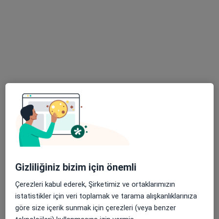
Özel Metropol Hatay Tıp Merkezi
·
Kadın hastalıkları ve doğum, İç hastalıkları, Kardiyoloji
Daha fazla
13 görüş
Basın Sitesi Mahallesi İnönü Caddesi No:471/A , İzmir, Karabağlar
•
Harita
Özel Metropol Hatay Tıp Merkezi
Uzm. Dr. Ayla
Yaradanakul
Kadın hastalıkları ve
doğum
Bu kurumda online uygunluğu bulunan bir doktor veya uzman bulunamadı
Gizliliğiniz bizim için önemli
Çerezleri kabul ederek, Şirketimiz ve ortaklarımızın
Profili Gör
istatistikler için veri toplamak ve tarama alışkanlıklarınıza
göre size içerik sunmak için çerezleri (veya benzer