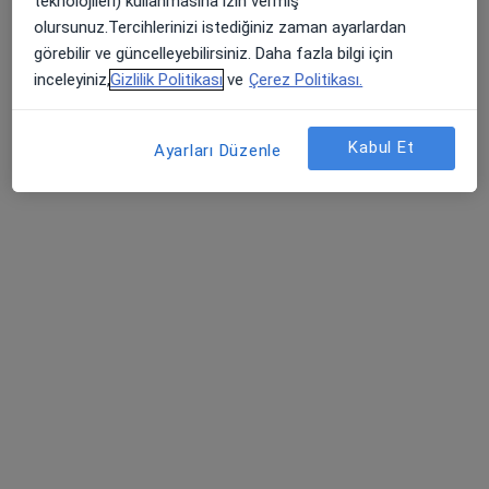
teknolojileri) kullanmasına izin vermiş
olursunuz.Tercihlerinizi istediğiniz zaman ayarlardan
görebilir ve güncelleyebilirsiniz. Daha fazla bilgi için
inceleyiniz,
Gizlilik Politikası
ve
Çerez Politikası.
Kabul Et
Ayarları Düzenle
Balçova Metropol Tıp Merkezi
·
Kadın hastalıkları ve doğum, İç hastalıkları, Kardiyoloji
Daha fazla
2 görüş
Onur Mahallesi Sarmaşık Caddesi No:11/A-B 35330, Balçova
•
Harita
Balçova Metropol Tıp Merkezi
Op. Dr. Özlem
Keskiner
Kadın hastalıkları ve
doğum