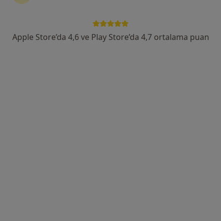
Adalet mah. Manas Blv. No:47/B K:26 D:2608 Folkart Towers A, İzmir
•
Harita
Doç. Dr. Ceren Gölbaşı
Apple Store’da 4,6 ve Play Store’da 4,7 ortalama puan
Bu uzman ilgili adres için online danışmanlık/takvim sunmuyor.
Randevu talep et
Uzm. Dr. Ayla Yaradanakul
Kadın hastalıkları ve doğum
11 görüş
Basın Sitesi Mahallesi İnönü Caddesi No:471/A , İzmir, Karabağlar
•
Harita