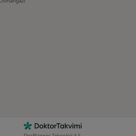
, Osmangazi
azlası: Yakın zamanda aranan bazı hastalıklar
İletişim
DoktorTakvimi - Ana Sayfa
DocPlanner Teknoloji A.Ş.