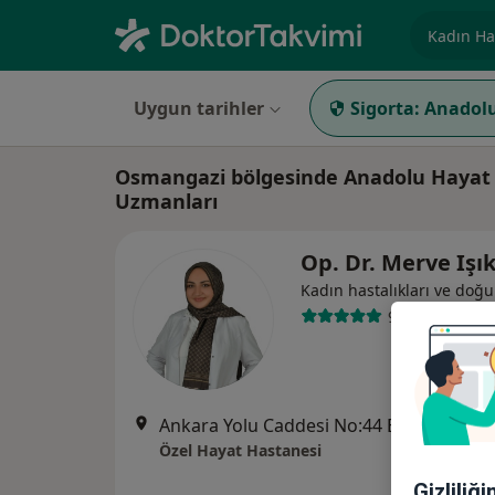
Uzmanlık, 
Uygun tarihler
Sigorta:
Anadolu
Osmangazi bölgesinde Anadolu Hayat V
Uzmanları
Op. Dr. Merve Işı
Kadın hastalıkları ve doğ
92 görüş
Ankara Yolu Caddesi No:44 Büyükşehir Belediye Bin
Özel Hayat Hastanesi
Gizliliğ