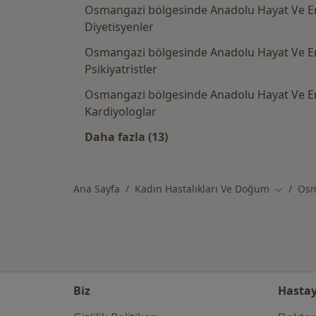
Osmangazi bölgesinde Anadolu Hayat Ve Em
Diyetisyenler
Osmangazi bölgesinde Anadolu Hayat Ve Em
Psikiyatristler
Osmangazi bölgesinde Anadolu Hayat Ve Em
Kardiyologlar
Daha fazla (13)
Kategoride daha fazlası: Anadolu 
Ana Sayfa
Kadın Hastalıkları Ve Doğum
Osm
Şehir değ
Biz
Hastay