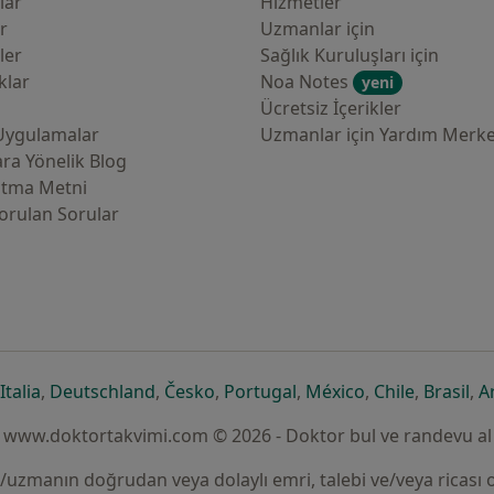
lar
Hizmetler
er
Uzmanlar için
ler
Sağlık Kuruluşları için
klar
Noa Notes
yeni
Ücretsiz İçerikler
Uygulamalar
Uzmanlar için Yardım Merke
ra Yönelik Blog
atma Metni
orulan Sorular
çılır
sekmede açılır
eni bir sekmede açılır
yeni bir sekmede açılır
yeni bir sekmede açılır
yeni bir sekmede açılır
yeni bir sekmede açılır
yeni bir sekmede
yeni bir s
yen
Italia
,
Deutschland
,
Česko
,
Portugal
,
México
,
Chile
,
Brasil
,
A
www.doktortakvimi.com © 2026 - Doktor bul ve randevu al
un/uzmanın doğrudan veya dolaylı emri, talebi ve/veya ricası o