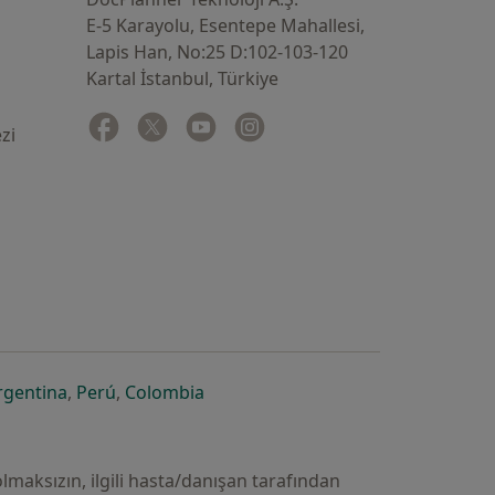
E-5 Karayolu, Esentepe Mahallesi,
Lapis Han, No:25 D:102-103-120
Kartal İstanbul, Türkiye
Facebook
yeni bir sekmede açılır
Twitter
yeni bir sekmede açılır
Youtube
yeni bir sekmede açılır
Instagram
yeni bir sekmede açılır
zi
 açılır
ekmede açılır
i bir sekmede açılır
yeni bir sekmede açılır
yeni bir sekmede açılır
yeni bir sekmede açılır
rgentina
,
Perú
,
Colombia
lmaksızın, ilgili hasta/danışan tarafından