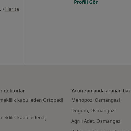
Profili Gör
ası Karşısı, Osmangazi
•
Harita
r doktorlar
Yakın zamanda aranan bazı 
eklilik kabul eden Ortopedi
Menopoz, Osmangazi
Doğum, Osmangazi
klilik kabul eden İç
Ağrılı Adet, Osmangazi