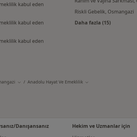
Rahim ve Vajina Sarkması
eklilik kabul eden
Riskli Gebelik, Osmangazi
eklilik kabul eden
Daha fazla (15)
Kategoride daha f
eklilik kabul eden
Hayat Ve Emeklilik kabul eden diğer doktorlar
angazi
Anadolu Hayat Ve Emeklilik
iştir
Şehir değiştir
Şehir değiştir
sanız/Danışansanız
Hekim ve Uzmanlar için