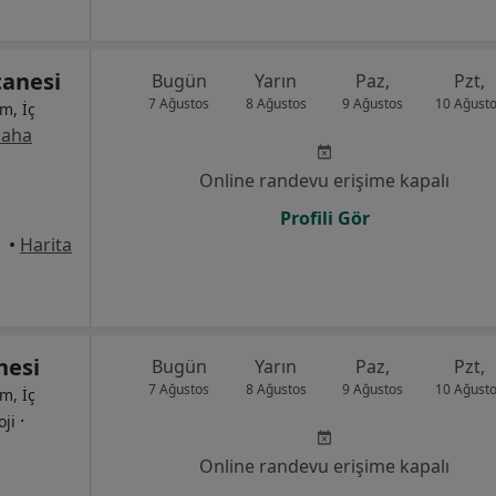
anesi
Bugün
Yarın
Paz,
Pzt,
7 Ağustos
8 Ağustos
9 Ağustos
10 Ağust
m, İç
aha
Online randevu erişime kapalı
Profili Gör
•
Harita
nesi
Bugün
Yarın
Paz,
Pzt,
7 Ağustos
8 Ağustos
9 Ağustos
10 Ağust
m, İç
·
oji
Online randevu erişime kapalı