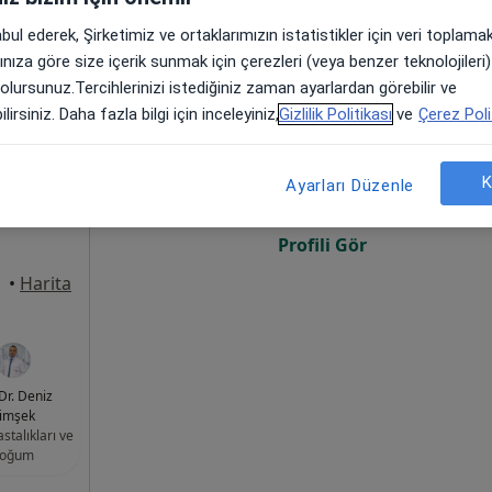
abul ederek, Şirketimiz ve ortaklarımızın istatistikler için veri toplam
arınıza göre size içerik sunmak için çerezleri (veya benzer teknolojiler
 olursunuz.Tercihlerinizi istediğiniz zaman ayarlardan görebilir ve
ngazi
Bugün
Yarın
Paz,
Pzt,
lirsiniz. Daha fazla bilgi için inceleyiniz,
Gizlilik Politikası
ve
Çerez Poli
7 Ağustos
8 Ağustos
9 Ağustos
10 Ağust
m, İç
K
Ayarları Düzenle
·
oji
Online randevu erişime kapalı
Profili Gör
•
Harita
Dr. Deniz
imşek
stalıkları ve
oğum