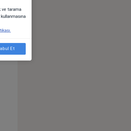
ak ve tarama
i) kullanmasına
Sal,
Çar,
Per,
tikası.
os
11 Ağustos
12 Ağustos
13 Ağustos
abul Et