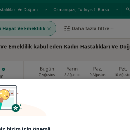
ilgi alanı ve hastalık, isim
örnek: İstanbul
 Hayat Ve Emeklilik
Daha fazla filtre
e Emeklilik kabul eden Kadın Hastalıkları Ve D
k
Bugün
Yarın
Paz,
Pzt,
7 Ağustos
8 Ağustos
9 Ağustos
10 Ağust
um
Online randevu erişime kapalı
Randevu talep et
ası Karşısı, Osmangazi
•
Harita
iniz bizim için önemli