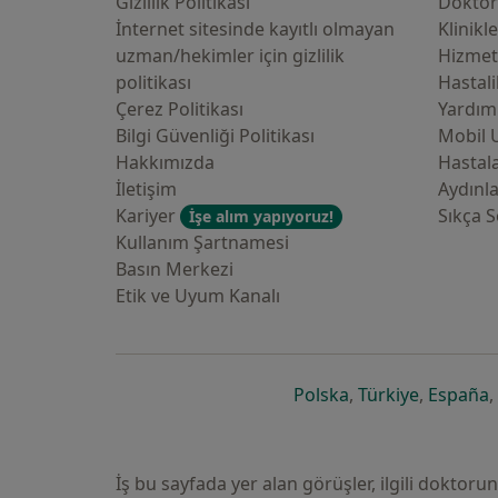
Gizlilik Politikası
Doktor
İnternet sitesinde kayıtlı olmayan
Klinikl
uzman/hekimler i̇çin gizlilik
Hizmet
politikası
Hastali
Çerez Politikası
Yardım
Bilgi Güvenliği Politikası
Mobil 
Hakkımızda
Hastala
İletişim
Aydınl
Kariyer
Sıkça S
İşe alım yapıyoruz!
Kullanım Şartnamesi
Basın Merkezi
Etik ve Uyum Kanalı
yeni bir sekmede a
yeni bir 
y
Polska
,
Türkiye
,
España
,
İş bu sayfada yer alan görüşler, ilgili doktor