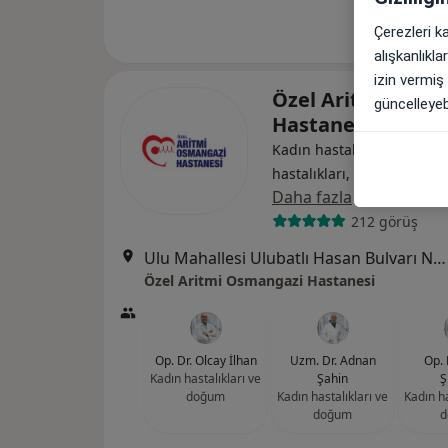
Çerezleri k
alışkanlıkl
izin vermiş
Özel Aritmi Osma
güncelleyebi
Hastanesi
Kadın hastalıkları ve doğu
hastalıkları, Gastroenterol
Daha fazla
212 görüş
Ulu Mahallesi Ulubatlı Hasan Bulvarı No:48-62, Osmangazi
Özel Aritmi Osmangazi Hastanesi
Op. Dr. Olcay İlhan
Uzm. Dr. Adnan
Op. 
Kadın hastalıkları ve
Şahin
Ş
doğum
Kadın hastalıkları ve
Kadın ha
doğum
d