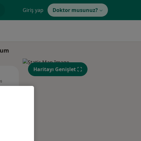
Giriş yap
Doktor musunuz?
oğum
Haritayı Genişlet
Sal,
Çar,
Per,
os
11 Ağustos
12 Ağustos
13 Ağustos