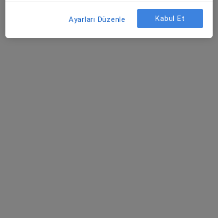
Ulu Mahallesi Ulubatlı Hasan Bulvarı No:48-62, Osmangazi
•
Harita
Kabul Et
Ayarları Düzenle
Özel Aritmi Osmangazi Hastanesi
Op. Dr. Olcay İlhan
Uzm. Dr. Adnan Şahin
Op. Dr. Deniz Şimşek
Kadın hastalıkları ve
Kadın hastalıkları ve
Kadın hastalıkları ve
doğum
doğum
doğum
4 uzmanın hepsini gör
Bu kurumda online uygunluğu bulunan bir doktor veya uzman bulunamadı
Profili Gör