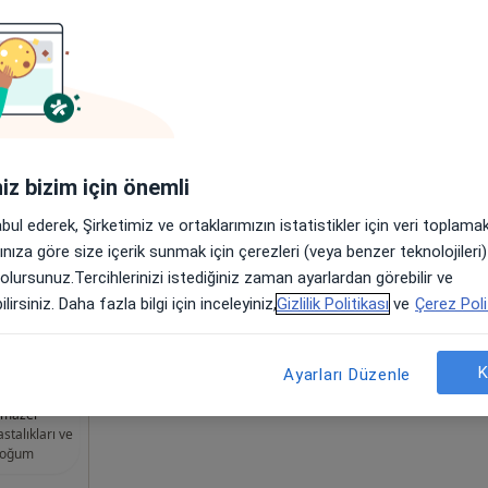
em
Bugün
Yarın
Cmt,
Paz,
6 Ağustos
7 Ağustos
8 Ağustos
9 Ağusto
m, İç
 ve
Online randevu erişime kapalı
iniz bizim için önemli
·
Daha
Profili Gör
abul ederek, Şirketimiz ve ortaklarımızın istatistikler için veri toplam
arınıza göre size içerik sunmak için çerezleri (veya benzer teknolojiler
 olursunuz.Tercihlerinizi istediğiniz zaman ayarlardan görebilir ve
Harita
lirsiniz. Daha fazla bilgi için inceleyiniz,
Gizlilik Politikası
ve
Çerez Poli
K
Ayarları Düzenle
 Dr. Vefa
lmazer
stalıkları ve
oğum