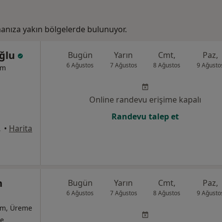
nıza yakın bölgelerde bulunuyor.
oğlu
Bugün
Yarın
Cmt,
Paz,
6 Ağustos
7 Ağustos
8 Ağustos
9 Ağusto
um
Online randevu erişime kapalı
Randevu talep et
, Pendik
•
Harita
n
Bugün
Yarın
Cmt,
Paz,
6 Ağustos
7 Ağustos
8 Ağustos
9 Ağusto
ğum, Üreme
te