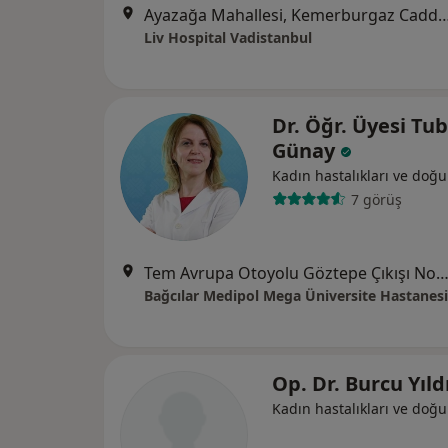
Ayazağa Mahallesi, Kemerburgaz Caddesi, Vadistanbul Park Etabı
Liv Hospital Vadistanbul
Dr. Öğr. Üyesi Tu
Günay
Kadın hastalıkları ve doğ
7 görüş
Tem Avrupa Otoyolu Göztepe Çıkışı No: 1Bağcılar, İst
Bağcılar Medipol Mega Üniversite Hastanesi
Op. Dr. Burcu Yıld
Kadın hastalıkları ve doğ