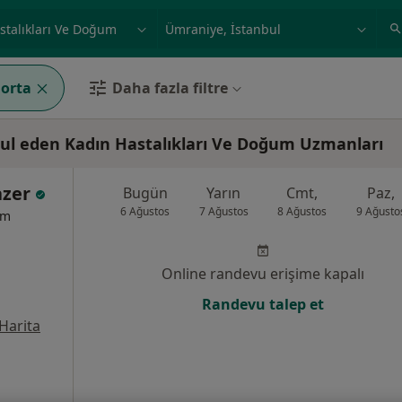
ilgi alanı ve hastalık, isim
örnek: İstanbul
gorta
Daha fazla filtre
ul eden Kadın Hastalıkları Ve Doğum Uzmanları
azer
Bugün
Yarın
Cmt,
Paz,
6 Ağustos
7 Ağustos
8 Ağustos
9 Ağusto
um
Online randevu erişime kapalı
Randevu talep et
Harita