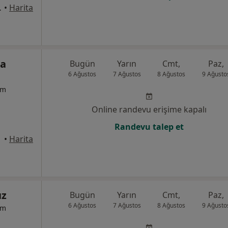
, 7F Blok, İstanbul
•
Harita
ba
Bugün
Yarın
Cmt,
Paz,
6 Ağustos
7 Ağustos
8 Ağustos
9 Ağusto
um
Online randevu erişime kapalı
Randevu talep et
anbul
•
Harita
ız
Bugün
Yarın
Cmt,
Paz,
6 Ağustos
7 Ağustos
8 Ağustos
9 Ağusto
um