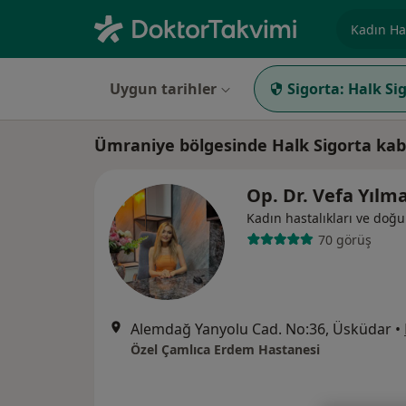
Uzmanlık, 
Uygun tarihler
Sigorta:
Halk Si
Ümraniye bölgesinde Halk Sigorta kab
Op. Dr. Vefa Yılm
Kadın hastalıkları ve doğ
70 görüş
Alemdağ Yanyolu Cad. No:36, Üsküdar
•
Özel Çamlıca Erdem Hastanesi