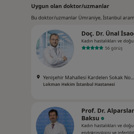
Uygun olan doktor/uzmanlar
Bu doktor/uzmanlar Ümraniye, İstanbul arama
Doç. Dr. Ünal İsa
Kadın hastalıkları ve doğ
56 görüş
Yenişehir Mahallesi Kardelen Sokak No:2
Lokman Hekim İstanbul Hastanesi
Prof. Dr. Alparsla
Baksu
Kadın hastalıkları ve do
endokrinolojisi ve i̇nfertili