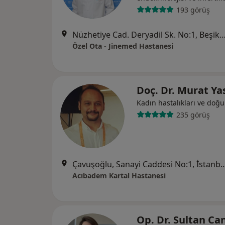
193 görüş
Nüzhetiye Cad. Deryadil Sk. No:1, B
Özel Ota - Jinemed Hastanesi
Doç. Dr. Murat Y
Kadın hastalıkları ve doğ
235 görüş
Çavuşoğlu, Sanayi Caddesi N
Acıbadem Kartal Hastanesi
Op. Dr. Sultan Ca