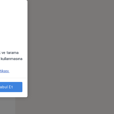
Pzt,
Sal,
Çar,
s
10 Ağustos
11 Ağustos
12 Ağustos
ak ve tarama
i) kullanmasına
tikası.
abul Et