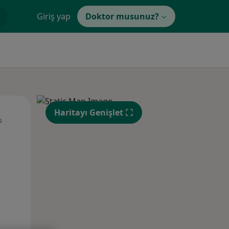
Giriş yap
Doktor musunuz?
Pzt,
Sal,
Çar,
Haritayı Genişlet
s
10 Ağustos
11 Ağustos
12 Ağustos