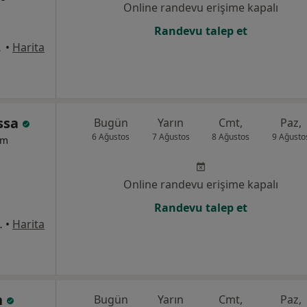
Online randevu erişime kapalı
Randevu talep et
eşiktaş
•
Harita
assa
Bugün
Yarın
Cmt,
Paz,
6 Ağustos
7 Ağustos
8 Ağustos
9 Ağusto
um
Online randevu erişime kapalı
Randevu talep et
o:1, İstanbul
•
Harita
n
Bugün
Yarın
Cmt,
Paz,