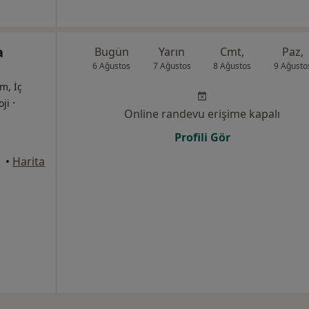
a
Bugün
Yarın
Cmt,
Paz,
6 Ağustos
7 Ağustos
8 Ağustos
9 Ağusto
m, İç
·
oji
Online randevu erişime kapalı
Profili Gör
•
Harita