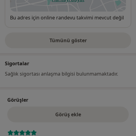
yeni bir sekmede açılır
Uygunluk
Bu adres için online randevu takvimi mevcut değil
Tümünü göster
adres hakkında
Sigortalar
Sağlık sigortası anlaşma bilgisi bulunmamaktadır.
Görüşler
Görüş ekle