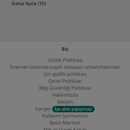
Daha fazla (15)
Kategoride daha fazlası: Sık kullanılan sigo
Biz
Gizlilik Politikası
İnternet sitesinde kayıtlı olmayan uzman/hekimler
i̇çin gizlilik politikası
Çerez Politikası
Bilgi Güvenliği Politikası
Hakkımızda
İletişim
Kariyer
İşe alım yapıyoruz!
Kullanım Şartnamesi
Basın Merkezi
Etik ve Uyum Kanalı