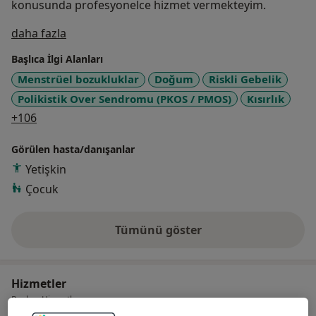
konusunda profesyonelce hizmet vermekteyim.
Hakkımda
daha fazla
Başlıca İlgi Alanları
Menstrüel bozukluklar
Doğum
Riskli Gebelik
Polikistik Over Sendromu (PKOS / PMOS)
Kısırlık
a11y_sr_more_diseases
+106
Görülen hasta/danışanlar
Yetişkin
Çocuk
Tümünü göster
deneyim hakkında
Hizmetler
Başlıca Hizmetler