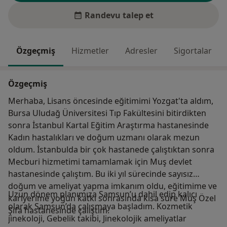
Randevu talep et
Özgeçmiş
Hizmetler
Adresler
Sigortalar
Özgeçmiş
Merhaba, Lisans öncesinde eğitimimi Yozgat'ta aldım,
Bursa Uludağ Üniversitesi Tıp Fakültesini bitirdikten
sonra İstanbul Kartal Eğitim Araştırma hastanesinde
Kadın hastalıkları ve doğum uzmanı olarak mezun
oldum. İstanbulda bir çok hastanede çalıştıktan sonra
Mecburi hizmetimi tamamlamak için Muş devlet
hastanesinde çalıştım. Bu iki yıl sürecinde sayısız
doğum ve ameliyat yapma imkanım oldu, eğitimime ve
Uzun dönem planımıza Samsun’u dahil edip kalıcı
kariyerime yoğun katkı sonrasında kısa süre Muş Özel
olarak Samsun’da çalışmaya başladım. Kozmetik
Şifa hastanesinde çalıştım.
jinekoloji, Gebelik takibi, Jinekolojik ameliyatlar