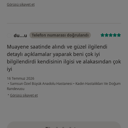
kullanıcının görüşüne göre be...ş
Görüşü şikayet et
du...u
Telefon numarası doğrulandı
D
Muayene saatinde alındı ve güzel ilgilendi
detaylı açıklamalar yaparak beni çok iyi
bilgilendirdi kendisinin ilgisi ve alakasından çok
iyi
16 Temmuz 2026
•
Samsun Özel Büyük Anadolu Hastanesi
•
Kadın Hastalıkları Ve Doğum
Randevusu
kullanıcının görüşüne göre du...u
•
Görüşü şikayet et