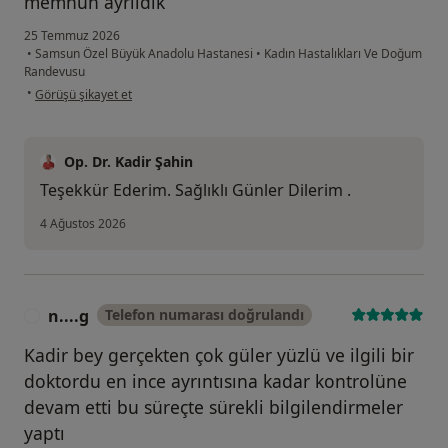
memnun ayrıldık
25 Temmuz 2026
•
Samsun Özel Büyük Anadolu Hastanesi
•
Kadın Hastalıkları Ve Doğum
Randevusu
kullanıcının görüşüne göre si...a
•
Görüşü şikayet et
Op. Dr. Kadir Şahin
Teşekkür Ederim. Sağlıklı Günler Dilerim .
4 Ağustos 2026
n....g
Telefon numarası doğrulandı
N
Kadir bey gerçekten çok güler yüzlü ve ilgili bir
doktordu en ince ayrıntısına kadar kontrolüne
devam etti bu süreçte sürekli bilgilendirmeler
yaptı