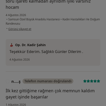
soru işareti kalmadan ayrıldım iyiki varsınız
hocam
4 Ağustos 2026
•
Samsun Özel Büyük Anadolu Hastanesi
•
Kadın Hastalıkları Ve Doğum
Randevusu
kullanıcının görüşüne göre fi...z
•
Görüşü şikayet et
Op. Dr. Kadir Şahin
Teşekkür Ederim. Sağlıklı Günler Dilerim .
4 Ağustos 2026
n....ş
Telefon numarası doğrulandı
N
İlk kez gittiğime rağmen çok memnun kaldım
gayet işinde başarılar
1 Ağustos 2026