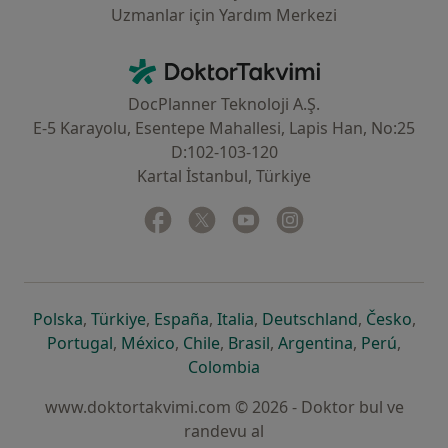
Uzmanlar için Yardım Merkezi
İletişim
DoktorTakvimi - Ana Sayfa
DocPlanner Teknoloji A.Ş.
E-5 Karayolu, Esentepe Mahallesi, Lapis Han, No:25
D:102-103-120
Kartal İstanbul, Türkiye
Facebook
yeni bir sekmede açılır
Twitter
yeni bir sekmede açılır
Youtube
yeni bir sekmede açılır
Instagram
yeni bir sekmede aç
yeni bir sekmede açılır
yeni bir sekmede açılır
yeni bir sekmede açılır
yeni bir sekmede açılır
yeni bir sek
yeni 
Polska
,
Türkiye
,
España
,
Italia
,
Deutschland
,
Česko
,
yeni bir sekmede açılır
yeni bir sekmede açılır
yeni bir sekmede açılır
yeni bir sekmede açılır
yeni bir sekm
yeni bi
Portugal
,
México
,
Chile
,
Brasil
,
Argentina
,
Perú
,
yeni bir sekmede açılır
Colombia
www.doktortakvimi.com © 2026 - Doktor bul ve
randevu al