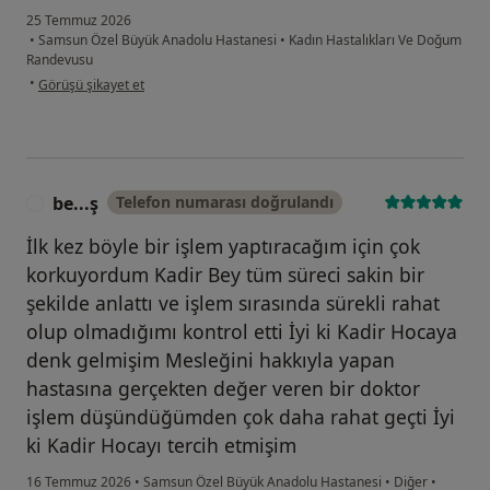
25 Temmuz 2026
•
Samsun Özel Büyük Anadolu Hastanesi
•
Kadın Hastalıkları Ve Doğum
Randevusu
kullanıcının görüşüne göre n....g
•
Görüşü şikayet et
be...ş
Telefon numarası doğrulandı
B
İlk kez böyle bir işlem yaptıracağım için çok
korkuyordum Kadir Bey tüm süreci sakin bir
şekilde anlattı ve işlem sırasında sürekli rahat
olup olmadığımı kontrol etti İyi ki Kadir Hocaya
denk gelmişim Mesleğini hakkıyla yapan
hastasına gerçekten değer veren bir doktor
işlem düşündüğümden çok daha rahat geçti İyi
ki Kadir Hocayı tercih etmişim
16 Temmuz 2026
•
Samsun Özel Büyük Anadolu Hastanesi
•
Diğer
•