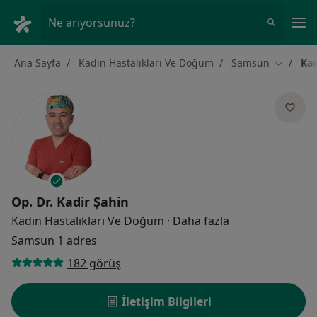
An
Ne arıyorsunuz?
Ana Sayfa
Kadın Hastalıkları Ve Doğum
Samsun
Kad
Şehir değ
Op. Dr.
Kadir Şahin
uzmanliklar hak
Kadın Hastalıkları Ve Doğum
·
Daha fazla
Samsun
1 adres
182 görüş
İletişim Bilgileri