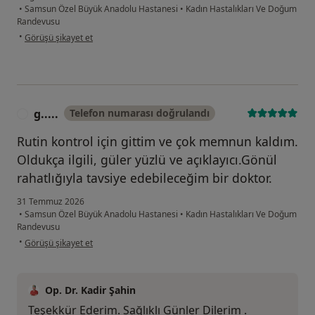
•
Samsun Özel Büyük Anadolu Hastanesi
•
Kadın Hastalıkları Ve Doğum
Randevusu
kullanıcının görüşüne göre n....ş
•
Görüşü şikayet et
g.....
Telefon numarası doğrulandı
G
Rutin kontrol için gittim ve çok memnun kaldım.
Oldukça ilgili, güler yüzlü ve açıklayıcı.Gönül
rahatlığıyla tavsiye edebileceğim bir doktor.
31 Temmuz 2026
•
Samsun Özel Büyük Anadolu Hastanesi
•
Kadın Hastalıkları Ve Doğum
Randevusu
kullanıcının görüşüne göre g.....
•
Görüşü şikayet et
Op. Dr. Kadir Şahin
Teşekkür Ederim. Sağlıklı Günler Dilerim .