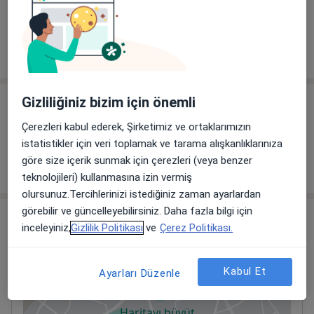
Kadın Hastalıkları Ve Doğum Randevusu
Atatürk Bulvarı, Samsun
Samsun Özel Büyük Anadolu Hastanesi
Gizliliğiniz bizim için önemli
Diğer içerikler
Çerezleri kabul ederek, Şirketimiz ve ortaklarımızın
Makaleler
istatistikler için veri toplamak ve tarama alışkanlıklarınıza
göre size içerik sunmak için çerezleri (veya benzer
Röportaj
teknolojileri) kullanmasına izin vermiş
olursunuz.Tercihlerinizi istediğiniz zaman ayarlardan
görebilir ve güncelleyebilirsiniz. Daha fazla bilgi için
Adres
inceleyiniz,
Gizlilik Politikası
ve
Çerez Politikası.
Samsun Özel Büyük Anadolu Hastanesi
Atatürk Bulvarı,
No:62/1,
İlkadım
,
Samsun
55060
Kabul Et
Ayarları Düzenle
Haritayı büyüt