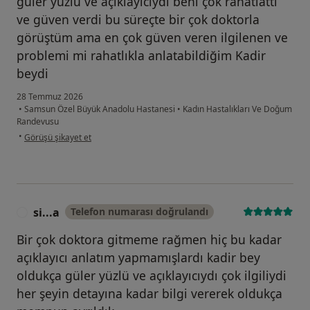
güler yüzlü ve açıklayıcıydı beni çok rahatlattı
ve güven verdi bu süreçte bir çok doktorla
görüştüm ama en çok güven veren ilgilenen ve
problemi mi rahatlıkla anlatabildiğim Kadir
beydi
28 Temmuz 2026
•
Samsun Özel Büyük Anadolu Hastanesi
•
Kadın Hastalıkları Ve Doğum
Randevusu
kullanıcının görüşüne göre e....b
•
Görüşü şikayet et
si...a
Telefon numarası doğrulandı
S
Bir çok doktora gitmeme rağmen hiç bu kadar
açıklayıcı anlatım yapmamışlardı kadir bey
oldukça güler yüzlü ve açıklayıcıydı çok ilgiliydi
her şeyin detayına kadar bilgi vererek oldukça