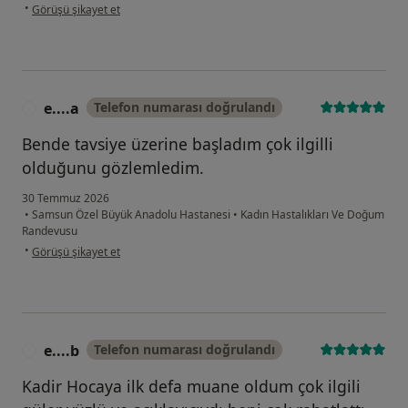
kullanıcının görüşüne göre f.....
•
Görüşü şikayet et
e....a
Telefon numarası doğrulandı
E
Bende tavsiye üzerine başladım çok ilgilli
olduğunu gözlemledim.
30 Temmuz 2026
•
Samsun Özel Büyük Anadolu Hastanesi
•
Kadın Hastalıkları Ve Doğum
Randevusu
kullanıcının görüşüne göre e....a
•
Görüşü şikayet et
e....b
Telefon numarası doğrulandı
E
Kadir Hocaya ilk defa muane oldum çok ilgili