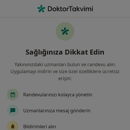
An
Erken Doğum • Samsun, Samsun
Filters
• 1
Sigorta
Harita
Erken Doğum, Samsun
Sağlığınıza Dikkat Edin
Yakınınızdaki uzmanları bulun ve randevu alın.
Hangi uzmanlığı aramıştınız?
Uygulamayı indirin ve size özel özelliklere ücretsiz
Kadın Hastalıkları Ve Doğum
Çocuk Sağlığı Ve 
erişin:
Randevularınızı kolayca yönetin
Uzmanlarınıza mesaj gönderin
Bildirimleri alın