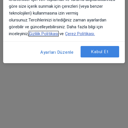
229 görüş
göre size içerik sunmak için çerezleri (veya benzer
Mimar Sinan Mahallesi, Atatürk Bulvarı, No:257, Lotus Evleri, Kat:1, Daire:1, Atakum, Samsun, Samsun
•
Harita
teknolojileri) kullanmasına izin vermiş
Merve Karamahmutoğlu Cavıldak Kliniği
olursunuz.Tercihlerinizi istediğiniz zaman ayarlardan
görebilir ve güncelleyebilirsiniz. Daha fazla bilgi için
Bu uzman ilgili adres için online danışmanlık/takvim sunmuyor.
inceleyiniz,
Gizlilik Politikası
ve
Çerez Politikası.
Randevu talep et
Kabul Et
Ayarları Düzenle
Dr. Öğr. Üyesi Zehra Yılmaz
Kadın hastalıkları ve doğum
240 görüş