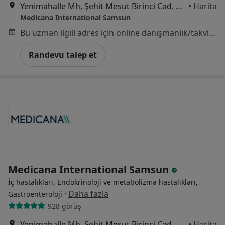
Yenimahalle Mh, Şehit Mesut Birinci Cad. No:85, Canik
•
Harita
Medicana International Samsun
Bu uzman ilgili adres için online danışmanlık/takvim sunmuyor.
Randevu talep et
Medicana International Samsun
İç hastalıkları, Endokrinoloji ve metabolizma hastalıkları,
·
Daha fazla
Gastroenteroloji
928 görüş
Yenimahalle Mh, Şehit Mesut Birinci Cad. No:85, Canik
•
Harita