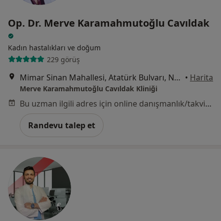
Op. Dr. Merve Karamahmutoğlu Cavıldak
Kadın hastalıkları ve doğum
229 görüş
Mimar Sinan Mahallesi, Atatürk Bulvarı, No:257, Lotus Evleri, Kat:1, Daire:1, Atakum, Samsun, Samsun
•
Harita
Merve Karamahmutoğlu Cavıldak Kliniği
Bu uzman ilgili adres için online danışmanlık/takvim sunmuyor.
Randevu talep et