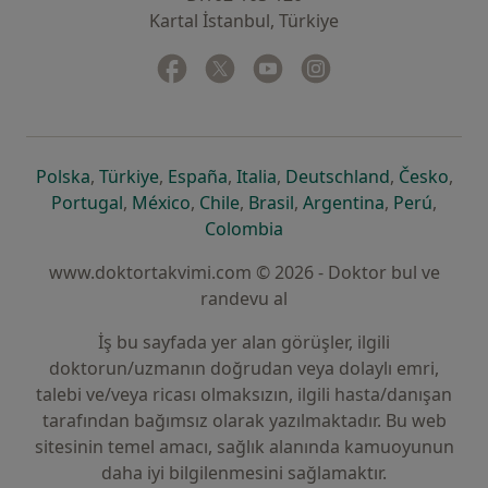
Kartal İstanbul, Türkiye
Facebook
yeni bir sekmede açılır
Twitter
yeni bir sekmede açılır
Youtube
yeni bir sekmede açılır
Instagram
yeni bir sekmede aç
yeni bir sekmede açılır
yeni bir sekmede açılır
yeni bir sekmede açılır
yeni bir sekmede açılır
yeni bir sek
yeni 
Polska
,
Türkiye
,
España
,
Italia
,
Deutschland
,
Česko
,
yeni bir sekmede açılır
yeni bir sekmede açılır
yeni bir sekmede açılır
yeni bir sekmede açılır
yeni bir sekm
yeni bi
Portugal
,
México
,
Chile
,
Brasil
,
Argentina
,
Perú
,
yeni bir sekmede açılır
Colombia
www.doktortakvimi.com © 2026 - Doktor bul ve
randevu al
İş bu sayfada yer alan görüşler, ilgili
doktorun/uzmanın doğrudan veya dolaylı emri,
talebi ve/veya ricası olmaksızın, ilgili hasta/danışan
tarafından bağımsız olarak yazılmaktadır. Bu web
sitesinin temel amacı, sağlık alanında kamuoyunun
daha iyi bilgilenmesini sağlamaktır.