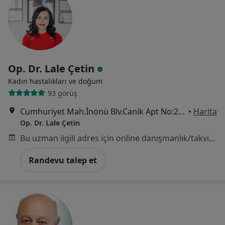
Op. Dr. Lale Çetin
Kadın hastalıkları ve doğum
93 görüş
Cumhuriyet Mah.İnönü Blv.Canik Apt No:210 Kat:5 Daire:17, Samsun
•
Harita
Op. Dr. Lale Çetin
Bu uzman ilgili adres için online danışmanlık/takvim sunmuyor.
Randevu talep et