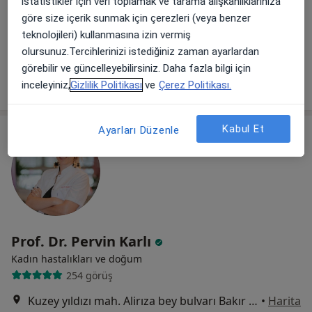
istatistikler için veri toplamak ve tarama alışkanlıklarınıza
Mimar Sinan Mahallesi Alparslan Bulvarı No:17, Atakum, Samsun
•
Harita
göre size içerik sunmak için çerezleri (veya benzer
VM Medical Park Samsun Hastanesi
teknolojileri) kullanmasına izin vermiş
Bu uzman ilgili adres için online danışmanlık/takvim sunmuyor.
olursunuz.Tercihlerinizi istediğiniz zaman ayarlardan
görebilir ve güncelleyebilirsiniz. Daha fazla bilgi için
Randevu talep et
inceleyiniz,
Gizlilik Politikası
ve
Çerez Politikası.
Kabul Et
Ayarları Düzenle
Prof. Dr. Pervin Karlı
Kadın hastalıkları ve doğum
254 görüş
Kuzey yıldızı mah. Alirıza bey bulvarı Bakır sok. Kamer Life İş Merkezi No\2 D\15, Samsun
•
Harita