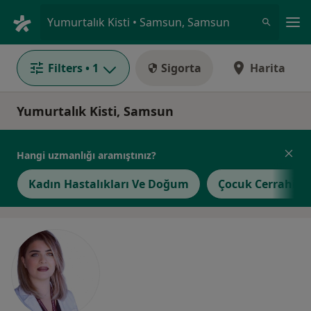
An
Yumurtalık Kisti • Samsun, Samsun
Filters
• 1
Sigorta
Harita
Yumurtalık Kisti, Samsun
Hangi uzmanlığı aramıştınız?
Kadın Hastalıkları Ve Doğum
Çocuk Cerrahisi