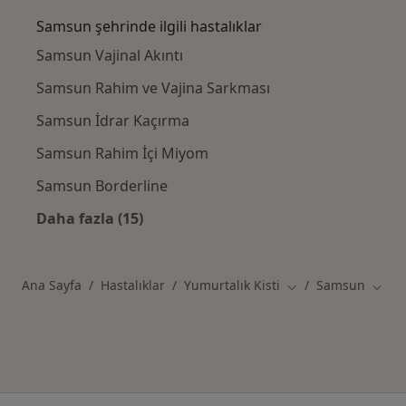
Samsun şehrinde ilgili hastalıklar
Samsun Vajinal Akıntı
Samsun Rahim ve Vajina Sarkması
Samsun İdrar Kaçırma
Samsun Rahim İçi Miyom
Samsun Borderline
Daha fazla (15)
Kategoride daha fazlası: Samsun şehrinde ilg
Ana Sayfa
Hastalıklar
Yumurtalık Kisti
Samsun
Şehir değiştir
Şehir 