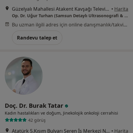
Güzelyalı Mahallesi Atakent Kavşağı Televizyon Sapağı Çalıkuşu Restaurant Üstü Kat :1 D:2, Samsun
•
Harita
Op. Dr. Uğur Turhan (Samsun Detaylı Ultrasonografi & Fetal Ekokardiyografi, Kadın Hast. & Doğum ve Perinatoloji Kliniği)
Bu uzman ilgili adres için online danışmanlık/takvim sunmuyor.
Randevu talep et
Doç. Dr. Burak Tatar
Kadın hastalıkları ve doğum, Jinekolojik onkoloji cerrahisi
42 görüş
Atatürk 5.Kısım Bulvarı Seren İş Merkezi No:3/3, Samsun
•
Harita