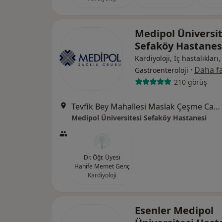
Medipol Üniversit
Sefaköy Hastanes
Kardiyoloji, İç hastalıkları,
·
Daha fa
Gastroenteroloji
210 görüş
Tevfik Bey Mahallesi Maslak Çeşme Caddesi No:30, Küçükçekmece
Medipol Üniversitesi Sefaköy Hastanesi
Dr. Öğr. Üyesi
Hanife Memet Genç
Kardiyoloji
Esenler Medipol