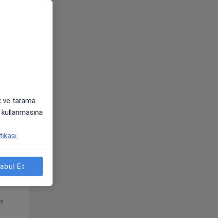
Per,
Cum,
Cmt,
os
13 Ağustos
14 Ağustos
15 Ağustos
ak ve tarama
i) kullanmasına
tikası.
abul Et
Per,
Cum,
Cmt,
os
13 Ağustos
14 Ağustos
15 Ağustos