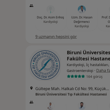
Doç. Dr. Asim Enhoş
Uzm. Dr. Hasan
Prof. 
Kardiyoloji
Değirmenci
O
Kardiyoloji
Kar
9 uzmanın hepsini gör
Biruni Üniversites
Fakültesi Hastan
Kardiyoloji, İç hastalıkları,
·
Daha fa
Gastroenteroloji
164 görüş
Gültepe Mah. Halkalı Cd No: 99, Küçükçekmece
Biruni Üniversitesi Tıp Fakültesi Hastanesi