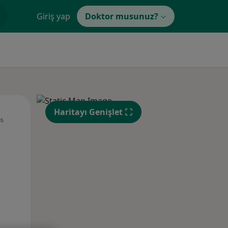
Giriş yap
Doktor musunuz?
Per,
Cum,
Cmt,
Haritayı Genişlet
os
13 Ağustos
14 Ağustos
15 Ağustos