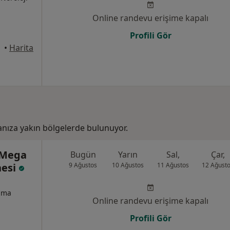
Online randevu erişime kapalı
Profili Gör
•
Harita
nıza yakın bölgelerde bulunuyor.
 Mega
Bugün
Yarın
Sal,
Çar,
nesi
9 Ağustos
10 Ağustos
11 Ağustos
12 Ağust
izma
Online randevu erişime kapalı
Profili Gör