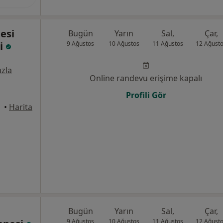
esi
Bugün
Yarın
Sal,
Çar,
i
9 Ağustos
10 Ağustos
11 Ağustos
12 Ağust
zla
Online randevu erişime kapalı
Profili Gör
•
Harita
Bugün
Yarın
Sal,
Çar,
9 Ağustos
10 Ağustos
11 Ağustos
12 Ağust