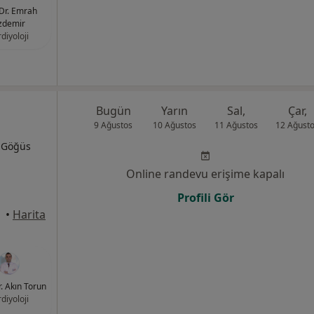
Dr. Emrah
zdemir
diyoloji
Bugün
Yarın
Sal,
Çar,
9 Ağustos
10 Ağustos
11 Ağustos
12 Ağust
, Göğüs
Online randevu erişime kapalı
Profili Gör
•
Harita
. Akın Torun
diyoloji