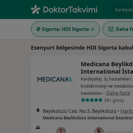
Uzmanlık, 
Sigorta:
HDI Sigorta
Daha fa
Esenyurt bölgesinde HDI Sigorta kabu
Medicana Beylik
International İs
Kardiyoloji, İç hastalıkları,
Endokrinoloji ve metabol
·
Daha fazla
hastalıkları
581 görüş
Beylikdüzü Cad. No:3, Beylikdüzü
•
Harit
Medicana Beylikdüzü International İstanbul