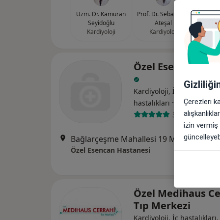
Uzm. Dr. Kamuran
Prof. Dr. Sebahattin
Seyidoğlu
Ateşal
Kardiyoloji
Kardiyoloji
Özel Esencan Has
Gizliliğ
Kardiyoloji, İç hastalıkları
·
Daha fazla
Çerezleri k
hastalıkları
alışkanlıkl
31 görüş
izin vermiş
güncelleyebi
Bağlarçeşme Mahallesi 19 Mayıs Bulvarı No:18, Esenyurt
Özel Esencan Hastanesi
Özel Medihaus Ce
Tıp Merkezi
Kardiyoloji, İç hastalıkları,