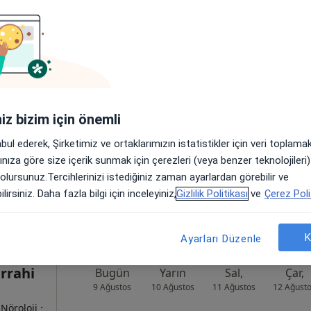
tanesi
Bugün
Yarın
Sal,
Çar,
9 Ağustos
10 Ağustos
11 Ağustos
12 Ağust
iniz bizim için önemli
, Göğüs
abul ederek, Şirketimiz ve ortaklarımızın istatistikler için veri toplam
Online randevu erişime kapalı
arınıza göre size içerik sunmak için çerezleri (veya benzer teknolojiler
 olursunuz.Tercihlerinizi istediğiniz zaman ayarlardan görebilir ve
Profili Gör
lirsiniz. Daha fazla bilgi için inceleyiniz,
Gizlilik Politikası
ve
Çerez Poli
•
Harita
K
Ayarları Düzenle
rrahi
Bugün
Yarın
Sal,
Çar,
9 Ağustos
10 Ağustos
11 Ağustos
12 Ağust
·
 Nöroloji