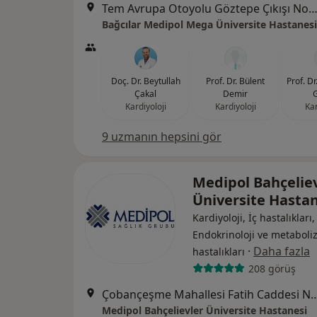
Tem Avrupa Otoyolu Göztepe Çıkışı No: 1Bağcılar, İst
Bağcılar Medipol Mega Üniversite Hastanesi
Doç. Dr. Beytullah
Prof. Dr. Bülent
Prof. D
Çakal
Demir
Kardiyoloji
Kardiyoloji
Kar
9 uzmanın hepsini gör
Medipol Bahçelie
Üniversite Hasta
Kardiyoloji, İç hastalıkları,
Endokrinoloji ve metabol
·
Daha fazla
hastalıkları
208 görüş
Çobançeşme Mahallesi Fatih Caddesi No:
Medipol Bahçelievler Üniversite Hastanesi