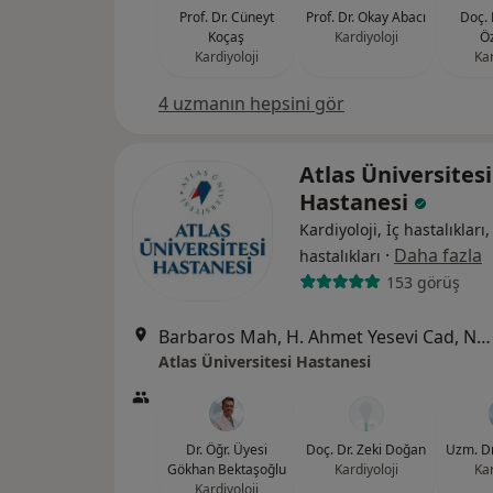
Prof. Dr. Cüneyt
Prof. Dr. Okay Abacı
Doç. 
Koçaş
Kardiyoloji
Ö
Kardiyoloji
Kar
4 uzmanın hepsini gör
Atlas Üniversitesi
Hastanesi
Kardiyoloji, İç hastalıkları
·
Daha fazla
hastalıkları
153 görüş
Barbaros Mah, H. Ahmet Yesevi Cad, No: 149 Güneşli - Bağcılar / İstanbul, Bağcılar
Atlas Üniversitesi Hastanesi
Dr. Öğr. Üyesi
Doç. Dr. Zeki Doğan
Uzm. Dr
Gökhan Bektaşoğlu
Kardiyoloji
Kar
Kardiyoloji