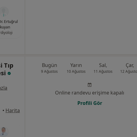
Dr. Ertuğrul
kuyan
diyoloji
i Tıp
Bugün
Yarın
Sal,
Çar,
esi
9 Ağustos
10 Ağustos
11 Ağustos
12 Ağust
zla
Online randevu erişime kapalı
Profili Gör
•
Harita