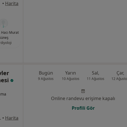
anbul
•
Harita
r. Hacı Murat
Güneş
diyoloji
vler
Bugün
Yarın
Sal,
Çar,
nesi
9 Ağustos
10 Ağustos
11 Ağustos
12 Ağust
izma
Online randevu erişime kapalı
Profili Gör
1/8, Bahçelievler
•
Harita