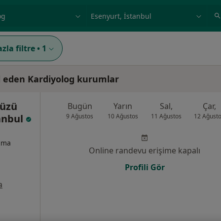
ilgi alanı ve hastalık, isim
örnek: İstanbul
zla filtre
•
1
l eden Kardiyolog kurumlar
düzü
Bugün
Yarın
Sal,
Çar,
tanbul
9 Ağustos
10 Ağustos
11 Ağustos
12 Ağust
izma
Online randevu erişime kapalı
Profili Gör
a