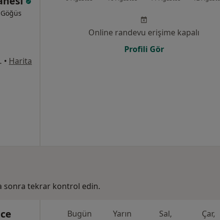
tanesi
, Göğüs
Online randevu erişime kapalı
Profili Gör
rkezi Karşısı), Esenler
•
Harita
ha sonra tekrar kontrol edin.
ce
Bugün
Yarın
Sal,
Çar,