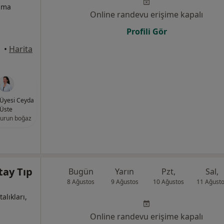
izma
Online randevu erişime kapalı
Profili Gör
•
Harita
. Üyesi Ceyda
Üste
burun boğaz
tay Tıp
Bugün
Yarın
Pzt,
Sal,
8 Ağustos
9 Ağustos
10 Ağustos
11 Ağust
alıkları,
Online randevu erişime kapalı