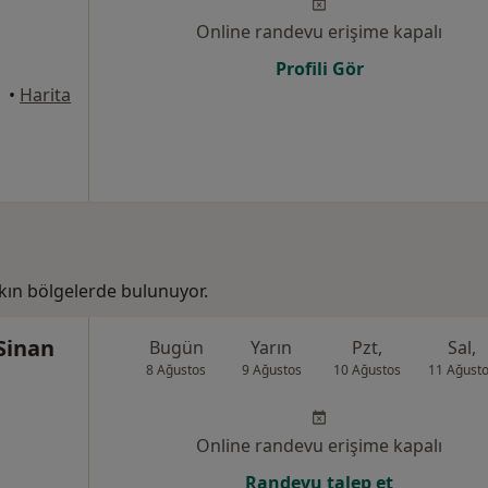
Online randevu erişime kapalı
Profili Gör
•
Harita
kın bölgelerde bulunuyor.
Sinan
Bugün
Yarın
Pzt,
Sal,
8 Ağustos
9 Ağustos
10 Ağustos
11 Ağust
Online randevu erişime kapalı
Randevu talep et