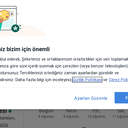
nal
Bugün
Yarın
Pzt,
Sal,
8 Ağustos
9 Ağustos
10 Ağustos
11 Ağust
Online randevu erişime kapalı
iniz bizim için önemli
Randevu talep et
abul ederek, Şirketimiz ve ortaklarımızın istatistikler için veri toplam
•
Harita
arınıza göre size içerik sunmak için çerezleri (veya benzer teknolojiler
 olursunuz.Tercihlerinizi istediğiniz zaman ayarlardan görebilir ve
lirsiniz. Daha fazla bilgi için inceleyiniz,
Gizlilik Politikası
ve
Çerez Poli
K
Ayarları Düzenle
esi
Bugün
Yarın
Pzt,
Sal,
8 Ağustos
9 Ağustos
10 Ağustos
11 Ağust
alıkları,
azla