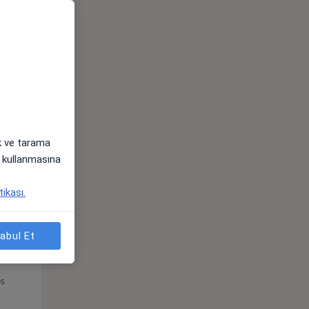
Çar,
Per,
Cum,
os
12 Ağustos
13 Ağustos
14 Ağustos
ak ve tarama
i) kullanmasına
tikası.
abul Et
Çar,
Per,
Cum,
os
12 Ağustos
13 Ağustos
14 Ağustos