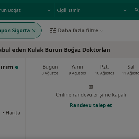
ilgi alanı ve hastalık, isim
örnek: İstanbul
ppon Sigorta
Daha fazla filtre
kabul eden Kulak Burun Boğaz Doktorları
dırım
Bugün
Yarın
Pzt,
Sal,
8 Ağustos
9 Ağustos
10 Ağustos
11 Ağust
Online randevu erişime kapalı
Randevu talep et
•
Harita