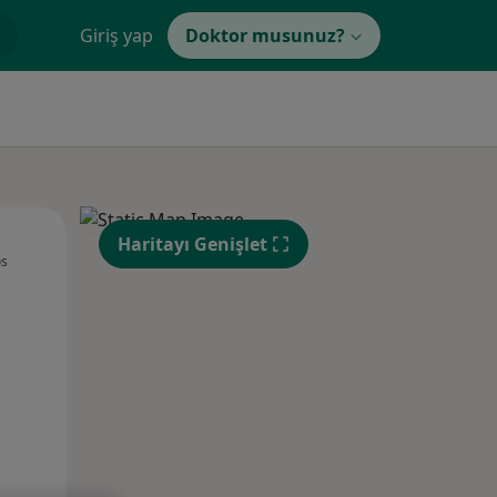
Giriş yap
Doktor musunuz?
Çar,
Per,
Cum,
Haritayı Genişlet
os
12 Ağustos
13 Ağustos
14 Ağustos