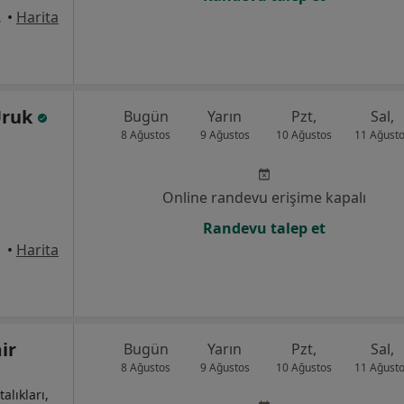
k., İzmir
•
Harita
Uruk
Bugün
Yarın
Pzt,
Sal,
8 Ağustos
9 Ağustos
10 Ağustos
11 Ağust
Online randevu erişime kapalı
Randevu talep et
•
Harita
ir
Bugün
Yarın
Pzt,
Sal,
8 Ağustos
9 Ağustos
10 Ağustos
11 Ağust
alıkları,