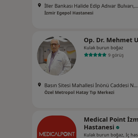
İller Bankası Halide Edip Adıvar Bulvarı, 507. S
İzmir Egepol Hastanesi
Op. Dr. Mehmet 
Kulak burun boğaz
9 görüş
Basın Sitesi Mahallesi İnönü Caddesi No:471/A , İzmir, Karabağlar
Özel Metropol Hatay Tıp Merkezi
Medical Point İzm
Hastanesi
Kulak burun boğaz, İç hast