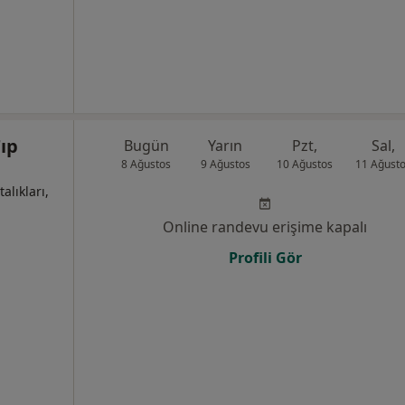
ıp
Bugün
Yarın
Pzt,
Sal,
8 Ağustos
9 Ağustos
10 Ağustos
11 Ağust
alıkları,
Online randevu erişime kapalı
Profili Gör