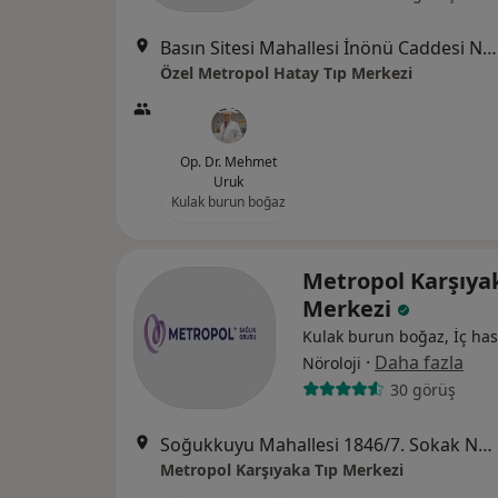
Basın Sitesi Mahallesi İnönü Caddesi No:471/A , İzmir, Karabağlar
Özel Metropol Hatay Tıp Merkezi
Op. Dr. Mehmet
Uruk
Kulak burun boğaz
Metropol Karşıya
Merkezi
Kulak burun boğaz, İç hast
·
Daha fazla
Nöroloji
30 görüş
Soğukkuyu Mahallesi 1846/7. Sokak No:3, Bayraklı
Metropol Karşıyaka Tıp Merkezi