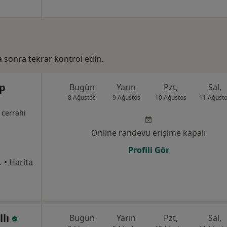
ha sonra tekrar kontrol edin.
ıp
Bugün
Yarın
Pzt,
Sal,
8 Ağustos
9 Ağustos
10 Ağustos
11 Ağust
 cerrahi
Online randevu erişime kapalı
Profili Gör
vişehir, Çiğli
•
Harita
llı
Bugün
Yarın
Pzt,
Sal,