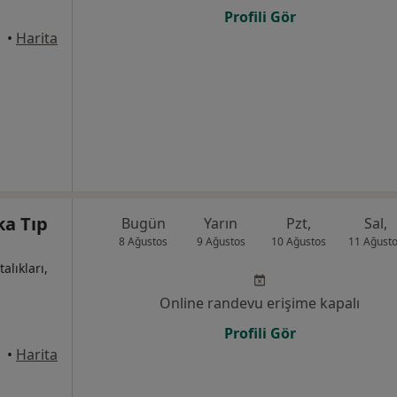
Profili Gör
•
Harita
ka Tıp
Bugün
Yarın
Pzt,
Sal,
8 Ağustos
9 Ağustos
10 Ağustos
11 Ağust
alıkları,
Online randevu erişime kapalı
Profili Gör
•
Harita