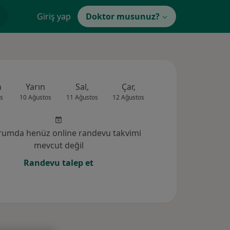
Giriş yap
Doktor musunuz?
n
Yarın
Sal,
Çar,
Per,
Cum
s
10 Ağustos
11 Ağustos
12 Ağustos
13 Ağustos
14 Ağus
rumda henüz online randevu takvimi
mevcut değil
Randevu talep et