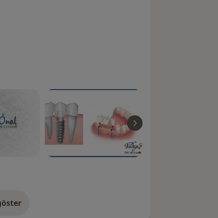
öster
neyim hakkında