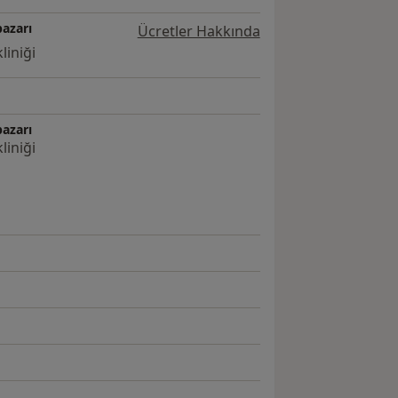
azarı
Ücretler Hakkında
liniği
azarı
liniği