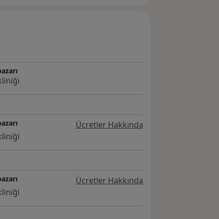
azarı
liniği
azarı
Ücretler Hakkında
liniği
azarı
Ücretler Hakkında
liniği