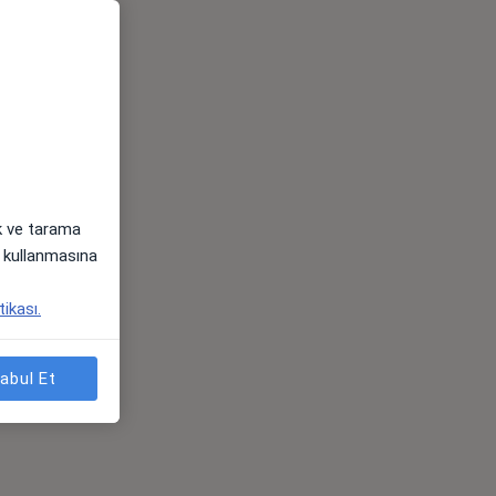
ak ve tarama
i) kullanmasına
tikası.
abul Et