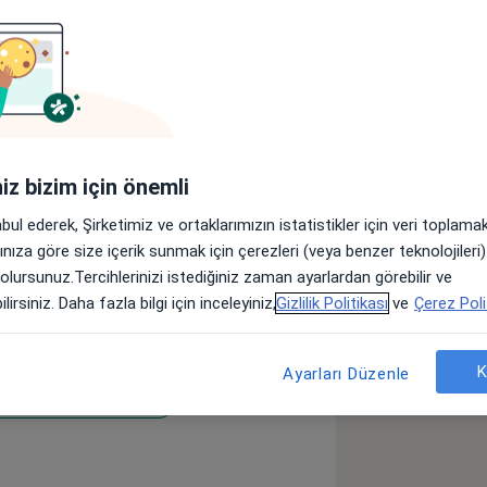
Adresler
Görüşler (220)
lar
iniz bizim için önemli
sonra İstanbul Üniversitesi Diş
abul ederek, Şirketimiz ve ortaklarımızın istatistikler için veri toplam
 yüksek lisans tezini tamamlayarak
arınıza göre size içerik sunmak için çerezleri (veya benzer teknolojiler
rel Üniversitesi Diş Hekimliği
 olursunuz.Tercihlerinizi istediğiniz zaman ayarlardan görebilir ve
dalı' nda başladığı uzmanlık eğitimini,
lirsiniz. Daha fazla bilgi için inceleyiniz,
Gizlilik Politikası
ve
Çerez Poli
mlayarak bilim doktoru ve Ağız, Diş ve
ve Diş Hekimliği Üzerine Hizmet Veren
K
Ayarları Düzenle
Ağız ve Diş Sağlığı Polikliniği’ni
rak Porselen Lamina
suyla hizmet vermeye devam
r_more_diseases