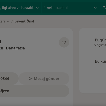
ilgi alanı ve hastalık, isim
örnek: İstanbul
arı
Levent Önal
Şehir değiştir
Bugü
l
9 Ağusto
uzmanliklar hakkinda
si
·
Daha fazla
Bu ku
 0344
Mesaj gönder
öğren