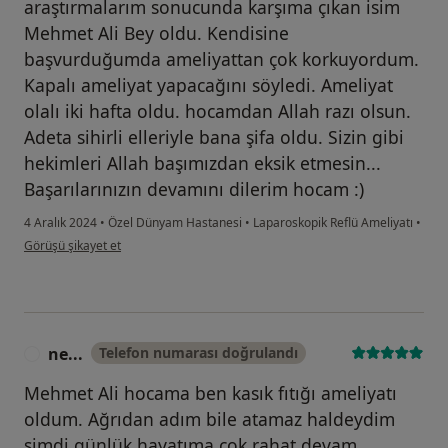
araştırmalarım sonucunda karşıma çıkan isim
Mehmet Ali Bey oldu. Kendisine
başvurduğumda ameliyattan çok korkuyordum.
Kapalı ameliyat yapacağını söyledi. Ameliyat
olalı iki hafta oldu. hocamdan Allah razı olsun.
Adeta sihirli elleriyle bana şifa oldu. Sizin gibi
hekimleri Allah başımızdan eksik etmesin...
Başarılarınızın devamını dilerim hocam :)
4 Aralık 2024
•
Özel Dünyam Hastanesi
•
Laparoskopik Reflü Ameliyatı
•
kullanıcının görüşüne göre a.....
Görüşü şikayet et
ne...
Telefon numarası doğrulandı
N
Mehmet Ali hocama ben kasık fıtığı ameliyatı
oldum. Ağrıdan adım bile atamaz haldeydim
şimdi günlük hayatıma çok rahat devam