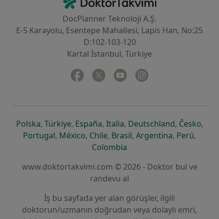
DocPlanner Teknoloji A.Ş.
E-5 Karayolu, Esentepe Mahallesi, Lapis Han, No:25
D:102-103-120
Kartal İstanbul, Türkiye
Facebook
yeni bir sekmede açılır
Twitter
yeni bir sekmede açılır
Youtube
yeni bir sekmede açılır
Instagram
yeni bir sekmede aç
yeni bir sekmede açılır
yeni bir sekmede açılır
yeni bir sekmede açılır
yeni bir sekmede açılır
yeni bir sek
yeni 
Polska
,
Türkiye
,
España
,
Italia
,
Deutschland
,
Česko
,
yeni bir sekmede açılır
yeni bir sekmede açılır
yeni bir sekmede açılır
yeni bir sekmede açılır
yeni bir sekm
yeni bi
Portugal
,
México
,
Chile
,
Brasil
,
Argentina
,
Perú
,
yeni bir sekmede açılır
Colombia
www.doktortakvimi.com © 2026 - Doktor bul ve
randevu al
İş bu sayfada yer alan görüşler, ilgili
doktorun/uzmanın doğrudan veya dolaylı emri,