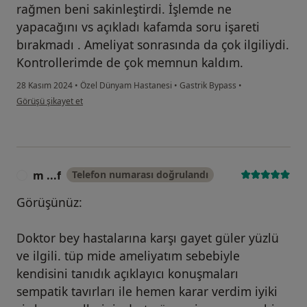
rağmen beni sakinleştirdi. İşlemde ne
yapacağını vs açıkladı kafamda soru işareti
bırakmadı . Ameliyat sonrasında da çok ilgiliydi.
Kontrollerimde de çok memnun kaldım.
28 Kasım 2024
•
Özel Dünyam Hastanesi
•
Gastrik Bypass
•
kullanıcının görüşüne göre me...
Görüşü şikayet et
m ...f
Telefon numarası doğrulandı
M
Görüşünüz:
Doktor bey hastalarına karşı gayet güler yüzlü
ve ilgili. tüp mide ameliyatım sebebiyle
kendisini tanıdık açıklayıcı konuşmaları
sempatik tavırları ile hemen karar verdim iyiki