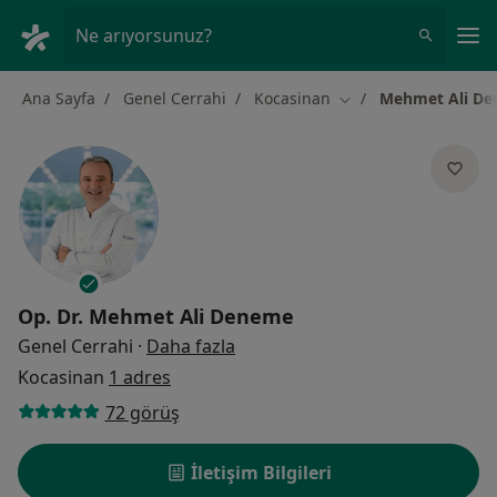
An
Ne arıyorsunuz?
Ana Sayfa
Genel Cerrahi
Kocasinan
Mehmet Ali D
Şehir değiştir
Op. Dr.
Mehmet Ali Deneme
uzmanliklar hakkinda
Genel Cerrahi
·
Daha fazla
Kocasinan
1 adres
72 görüş
İletişim Bilgileri