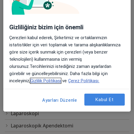
Fundoplikasyon(Gerd Cerrahisi)
Gaita Testi
Gizliliğiniz bizim için önemli
Gaita Testleri Dışkı Testleri
Çerezleri kabul ederek, Şirketimiz ve ortaklarımızın
Gastrik Bypass
istatistikler için veri toplamak ve tarama alışkanlıklarınıza
Gastroskopi
göre size içerik sunmak için çerezleri (veya benzer
teknolojileri) kullanmasına izin vermiş
Jackson Pratt Dren
olursunuz.Tercihlerinizi istediğiniz zaman ayarlardan
görebilir ve güncelleyebilirsiniz. Daha fazla bilgi için
Kolon Ve Rektum Cerrahisi
inceleyiniz,
Gizlilik Politikası
ve
Çerez Politikası.
Kolonoskopi
Kabul Et
Ayarları Düzenle
Küçük Cerrahiler
Laparoskopi
Laparoskopik Apendektomi