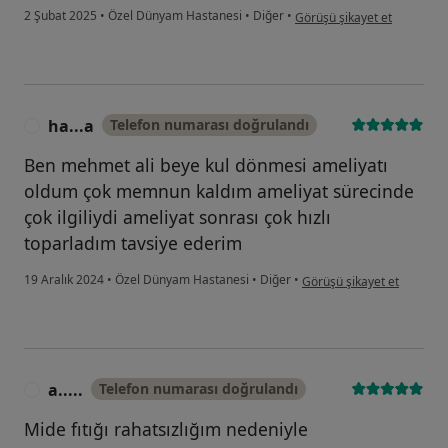
kullanıcının görüşüne göre f
2 Şubat 2025
•
Özel Dünyam Hastanesi
•
Diğer
•
Görüşü şikayet et
ha...a
Telefon numarası doğrulandı
H
Ben mehmet ali beye kul dönmesi ameliyatı
oldum çok memnun kaldım ameliyat sürecinde
çok ilgiliydi ameliyat sonrası çok hızlı
toparladım tavsiye ederim
kullanıcının görüşüne göre
19 Aralık 2024
•
Özel Dünyam Hastanesi
•
Diğer
•
Görüşü şikayet et
a.....
Telefon numarası doğrulandı
A
Mide fıtığı rahatsızlığım nedeniyle