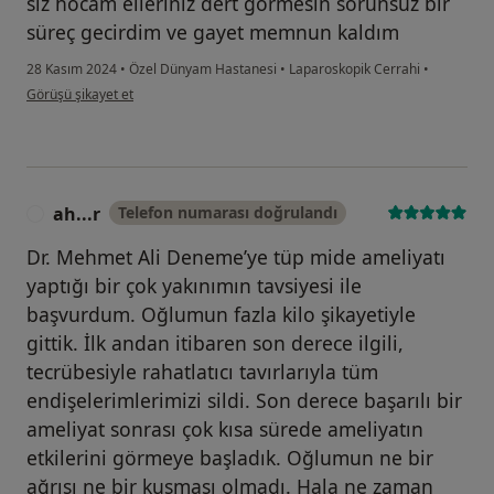
siz hocam elleriniz dert görmesin sorunsuz bir
süreç gecirdim ve gayet memnun kaldım
28 Kasım 2024
•
Özel Dünyam Hastanesi
•
Laparoskopik Cerrahi
•
kullanıcının görüşüne göre m ...f
Görüşü şikayet et
ah...r
Telefon numarası doğrulandı
A
Dr. Mehmet Ali Deneme’ye tüp mide ameliyatı
yaptığı bir çok yakınımın tavsiyesi ile
başvurdum. Oğlumun fazla kilo şikayetiyle
gittik. İlk andan itibaren son derece ilgili,
tecrübesiyle rahatlatıcı tavırlarıyla tüm
endişelerimlerimizi sildi. Son derece başarılı bir
ameliyat sonrası çok kısa sürede ameliyatın
etkilerini görmeye başladık. Oğlumun ne bir
ağrısı ne bir kusması olmadı. Hala ne zaman