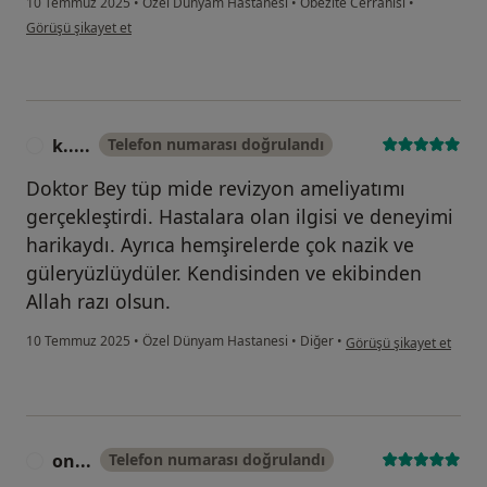
10 Temmuz 2025
•
Özel Dünyam Hastanesi
•
Obezite Cerrahisi
•
kullanıcının görüşüne göre me...
Görüşü şikayet et
k.....
Telefon numarası doğrulandı
K
Doktor Bey tüp mide revizyon ameliyatımı
gerçekleştirdi. Hastalara olan ilgisi ve deneyimi
harikaydı. Ayrıca hemşirelerde çok nazik ve
güleryüzlüydüler. Kendisinden ve ekibinden
Allah razı olsun.
kullanıcının görüşüne gör
10 Temmuz 2025
•
Özel Dünyam Hastanesi
•
Diğer
•
Görüşü şikayet et
on...
Telefon numarası doğrulandı
O