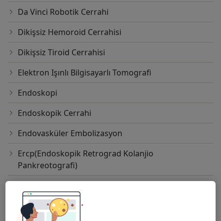
Da Vinci Robotik Cerrahi
Dikişsiz Hemoroid Cerrahisi
Dikişsiz Tiroid Cerrahisi
Elektron Işınlı Bilgisayarlı Tomografi
Endoskopi
Endoskopik Cerrahi
Endovasküler Embolizasyon
Ercp(Endoskopik Retrograd Kolanjio
Pankreotografi)
Fundoplikasyon
Fundoplikasyon - Laparoskopik Cerrahi