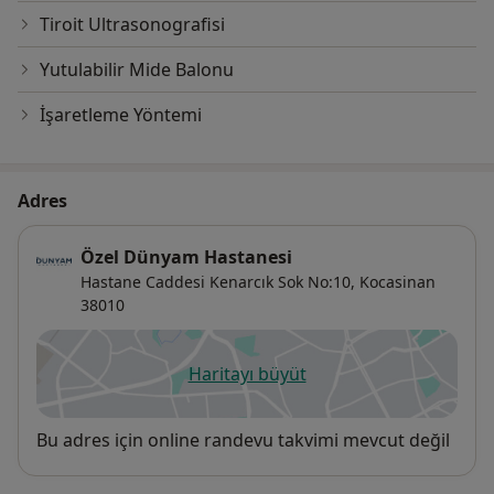
Tiroit Ultrasonografisi
Yutulabilir Mide Balonu
İşaretleme Yöntemi
Adres
Özel Dünyam Hastanesi
Hastane Caddesi Kenarcık Sok No:10,
Kocasinan
38010
Haritayı büyüt
yeni bir sekmede açılır
Uygunluk
Bu adres için online randevu takvimi mevcut değil