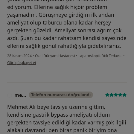
ediyorum. Ellerine sağlık hiçbir problem
yaşamadım. Görüşmeye girdiğim ilk andan
ameliyat olup taburcu olana kadar herşey
gerçekten güzeldi. Ameliyat sonrası ağrım çok
azdı. Şuan bu kadar rahatsam kendisi sayesinde
ellerini sağlık gönül rahatlığıyla gidebilirsiniz.
28 Kasım 2024
•
Özel Dünyam Hastanesi
•
Laparoskopik Fıtık Tedavisi
•
kullanıcının görüşüne göre ne...
Görüşü şikayet et
me...
Telefon numarası doğrulandı
M
Mehmet Ali beye tavsiye üzerine gittim,
kendisine gastrik bypass ameliyatı oldum
gerçekten tavsiye edildiği kadar varmış çok ilgili
alakalı davrandı ben biraz panik biriyim ona