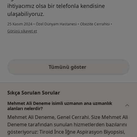
ihtiyacımız olsa bir telefonla kendisine
ulaşabiliyoruz.
25 Kasım 2024
•
Özel Dünyam Hastanesi
•
Obezite Cerrahisi
•
kullanıcının görüşüne göre ah...r
Görüşü şikayet et
Tümünü göster
yukarıdaki görüşler
Sıkça Sorulan Sorular
Mehmet Ali Deneme isimli uzmanın ana uzmanlık
alanları nelerdir?
Mehmet Ali Deneme, Genel Cerrahi. Size Mehmet Ali
Deneme tarafından sunulan hizmetlerden bazılarını
gösteriyoruz: Tiroid İnce İğne Aspirasyon Biyopsisi,