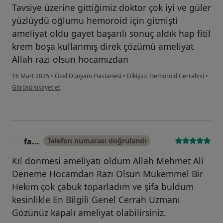
Tavsiye üzerine gittiğimiz doktor çok iyi ve güler
yüzlüydü oğlumu hemoroid için gitmişti
ameliyat oldu gayet başarılı sonuç aldık hap fitil
krem boşa kullanmış direk çözümü ameliyat
Allah razı olsun hocamızdan
16 Mart 2025
•
Özel Dünyam Hastanesi
•
Dikişsiz Hemoroid Cerrahisi
•
kullanıcının görüşüne göre on...
Görüşü şikayet et
fa...
Telefon numarası doğrulandı
F
Kıl dönmesi ameliyatı oldum Allah Mehmet Ali
Deneme Hocamdan Razı Olsun Mükemmel Bir
Hekim çok çabuk toparladım ve şifa buldum
kesinlikle En Bilgili Genel Cerrah Uzmanı
Gözünüz kapalı ameliyat olabilirsiniz.