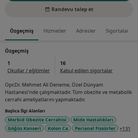
Randevu talep et
Özgeçmiş
Hizmetler
Adresler
Sigortalar
Özgeçmiş
1
16
Okullar / eğitimler
Kabul edilen sigortalar
Opr.Dr. Mehmet Ali Deneme, Özel Dünyam
Hastanesi'nde çalışmaktadır. Tüm obezite ve metabolik
cerrahi ameliyatlarını yapmaktadır.
Başlıca İlgi Alanları
Morbid Obezite Cerrahisi
Mide Hastalıkları
a1
Göğüs Kanseri
Kolon Ca
Perianal Fissürler
+131