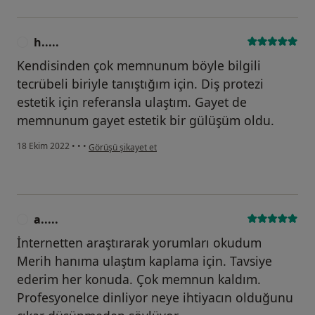
h.....
H
Kendisinden çok memnunum böyle bilgili
tecrübeli biriyle tanıştığım için. Diş protezi
estetik için referansla ulaştım. Gayet de
memnunum gayet estetik bir gülüşüm oldu.
kullanıcının görüşüne göre h.....
18 Ekim 2022
•
•
•
Görüşü şikayet et
a.....
A
İnternetten araştırarak yorumları okudum
Merih hanıma ulaştım kaplama için. Tavsiye
ederim her konuda. Çok memnun kaldım.
Profesyonelce dinliyor neye ihtiyacın olduğunu