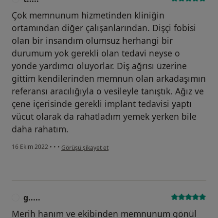
Çok memnunum hizmetinden kliniğin
ortamından diğer çalışanlarından. Dişçi fobisi
olan bir insandım olumsuz herhangi bir
durumum yok gerekli olan tedavi neyse o
yönde yardımcı oluyorlar. Diş ağrısı üzerine
gittim kendilerinden memnun olan arkadaşımın
referansı aracılığıyla o vesileyle tanıştık. Ağız ve
çene içerisinde gerekli implant tedavisi yaptı
vücut olarak da rahatladım yemek yerken bile
daha rahatım.
kullanıcının görüşüne göre t.....
16 Ekim 2022
•
•
•
Görüşü şikayet et
g.....
G
Merih hanım ve ekibinden memnunum gönül