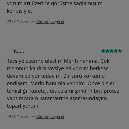
yorumları üzerine görüşme sağlamıştım
kendisiyle.
kullanıcının görüşüne göre ö.....
20 Ekim 2022
•
•
•
Görüşü şikayet et
h.....
H
Tavsiye üzerine ulaştım Merih hanıma. Çok
memnun kaldım tavsiye ediyorum herkese
devam ediyor tedavim. Bir sürü korkumu
endişemi Merih hanımla yendim. Önce diş eti
temizliği, küretaj, diş çekimi şimdi hibrit protez
yaptıracağım karar verme aşamasındayım
toparlıyorum.
kullanıcının görüşüne göre h.....
19 Ekim 2022
•
•
•
Görüşü şikayet et