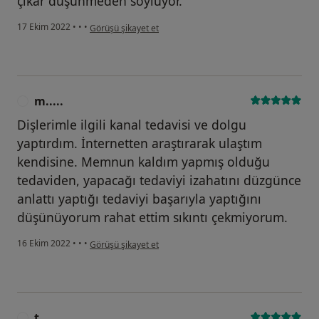
çıkar düşünmeden söylüyor.
kullanıcının görüşüne göre a.....
17 Ekim 2022
•
•
•
Görüşü şikayet et
m.....
M
Dişlerimle ilgili kanal tedavisi ve dolgu
yaptırdım. İnternetten araştırarak ulaştım
kendisine. Memnun kaldım yapmış olduğu
tedaviden, yapacağı tedaviyi izahatını düzgünce
anlattı yaptığı tedaviyi başarıyla yaptığını
düşünüyorum rahat ettim sıkıntı çekmiyorum.
kullanıcının görüşüne göre m.....
16 Ekim 2022
•
•
•
Görüşü şikayet et
t.....
T