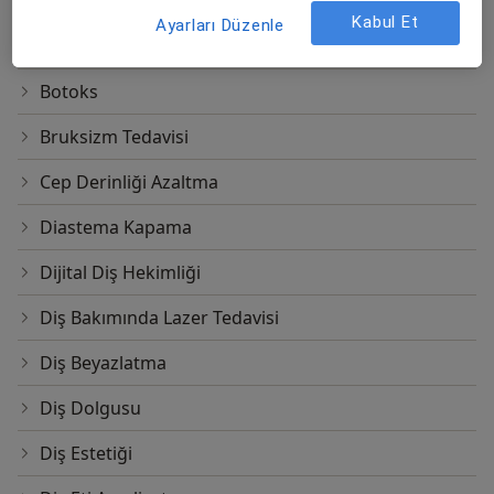
Bilgisayar Destekli Diş Tasarımı
Kabul Et
Ayarları Düzenle
Bonding
Botoks
Bruksizm Tedavisi
Cep Derinliği Azaltma
Diastema Kapama
Dijital Diş Hekimliği
Diş Bakımında Lazer Tedavisi
Diş Beyazlatma
Diş Dolgusu
Diş Estetiği