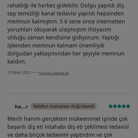
rahatlığı ile herkes gidebilir. Dolgu yapıldı diş
taşı temizliği kanal tedavisi yapıldı hepsinden
memnun kalmıştım. 5 6 sene önce internetten
yorumları okuyarak ulaşmıştım ihtiyacım
olduğu zaman kendisine gidiyorum. Yaptığı
işlemden memnun kalmam önemliydi
dolgudan yaklaşımından her şeyiyle memnun
kaldım.
kullanıcının görüşüne göre g.....
15 Ekim 2022
•
•
•
Görüşü şikayet et
ha...r
Telefon numarası doğrulandı
H
Merih hanım gerçekten mükeemmel işinde çok
başarılı diş eti intahabı diş eti çekilmesi tedavisi
ve daha birçok tedavimi yaptırdım ve çok