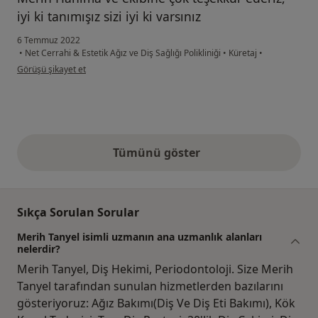
iyi ki tanımışız sizi iyi ki varsınız
6 Temmuz 2022
•
Net Cerrahi & Estetik Ağız ve Diş Sağlığı Polikliniği
•
Küretaj
•
kullanıcının görüşüne göre es...a
Görüşü şikayet et
Tümünü göster
yukarıdaki görüşler
Sıkça Sorulan Sorular
Merih Tanyel isimli uzmanın ana uzmanlık alanları
nelerdir?
Merih Tanyel, Diş Hekimi, Periodontoloji. Size Merih
Tanyel tarafından sunulan hizmetlerden bazılarını
gösteriyoruz: Ağız Bakımı(Diş Ve Diş Eti Bakımı), Kök