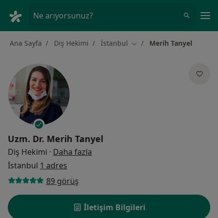
An
Ne arıyorsunuz?
Ana Sayfa
Diş Hekimi
İstanbul
Merih Tanyel
Şehir değiştir
Uzm. Dr.
Merih Tanyel
uzmanliklar hakkinda
Diş Hekimi
·
Daha fazla
İstanbul
1 adres
89 görüş
İletişim Bilgileri