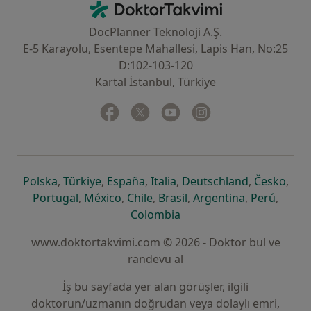
DoktorTakvimi - Ana Sayfa
DocPlanner Teknoloji A.Ş.
E-5 Karayolu, Esentepe Mahallesi, Lapis Han, No:25
D:102-103-120
Kartal İstanbul, Türkiye
Facebook
yeni bir sekmede açılır
Twitter
yeni bir sekmede açılır
Youtube
yeni bir sekmede açılır
Instagram
yeni bir sekmede aç
yeni bir sekmede açılır
yeni bir sekmede açılır
yeni bir sekmede açılır
yeni bir sekmede açılır
yeni bir sek
yeni 
Polska
,
Türkiye
,
España
,
Italia
,
Deutschland
,
Česko
,
yeni bir sekmede açılır
yeni bir sekmede açılır
yeni bir sekmede açılır
yeni bir sekmede açılır
yeni bir sekm
yeni bi
Portugal
,
México
,
Chile
,
Brasil
,
Argentina
,
Perú
,
yeni bir sekmede açılır
Colombia
www.doktortakvimi.com © 2026 - Doktor bul ve
randevu al
İş bu sayfada yer alan görüşler, ilgili
doktorun/uzmanın doğrudan veya dolaylı emri,