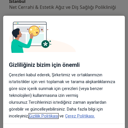
İstanbul
Net Cerrahi & Estetik Ağız ve Diş Sağlığı Polikliniği
İmplant
Barış Mah. Enver Adakan Cad. Peyami Safa Sk.
Semerkandline AVM Dış kapı: 1/9 İç kapı no:71-72,
İstanbul
Net Cerrahi & Estetik Ağız ve Diş Sağlığı Polikliniği
Diğer Hizmetler
Gizliliğiniz bizim için önemli
20'lik Diş Çekimi
Çerezleri kabul ederek, Şirketimiz ve ortaklarımızın
Ağız Bakımı(Diş Ve Diş Eti Bakımı)
istatistikler için veri toplamak ve tarama alışkanlıklarınıza
göre size içerik sunmak için çerezleri (veya benzer
Ağız Cerrahisi
teknolojileri) kullanmasına izin vermiş
olursunuz.Tercihlerinizi istediğiniz zaman ayarlardan
Ağız Koruyucusu
görebilir ve güncelleyebilirsiniz. Daha fazla bilgi için
inceleyiniz,
Gizlilik Politikası
ve
Çerez Politikası.
Ağız Proflaksisi