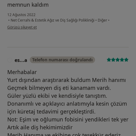
memnun kaldım
12 Ağustos 2022
•
Net Cerrahi & Estetik Ağız ve Diş Sağlığı Polikliniği
•
Diğer
•
kullanıcının görüşüne göre ha...r
Görüşü şikayet et
es...a
Telefon numarası doğrulandı
E
Merhabalar
Yurt dışından araştırarak buldum Merih hanımı
Geçmek bilmeyen diş eti kanamam vardı.
Güler yüzlü ekibi ve kendisiyle tanıştım.
Donanımlı ve açıklayıcı anlatımıyla kesin çözüm
için küretaj tedavimi gerçekleştirdi.
Not: Eşim ve oğlumun fobisini yendikleri tek yer
Artık aile diş hekimimizdir
Merih Hanıma ve ekibine çok teşekkür ederiz,