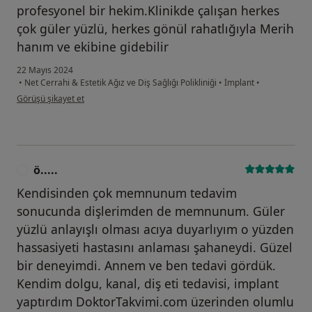
profesyonel bir hekim.Klinikde çalışan herkes
çok güler yüzlü, herkes gönül rahatlığıyla Merih
hanım ve ekibine gidebilir
22 Mayıs 2024
•
Net Cerrahi & Estetik Ağız ve Diş Sağlığı Polikliniği
•
İmplant
•
kullanıcının görüşüne göre b....z
Görüşü şikayet et
ö.....
Ö
Kendisinden çok memnunum tedavim
sonucunda dişlerimden de memnunum. Güler
yüzlü anlayışlı olması acıya duyarlıyım o yüzden
hassasiyeti hastasını anlaması şahaneydi. Güzel
bir deneyimdi. Annem ve ben tedavi gördük.
Kendim dolgu, kanal, diş eti tedavisi, implant
yaptırdım DoktorTakvimi.com üzerinden olumlu