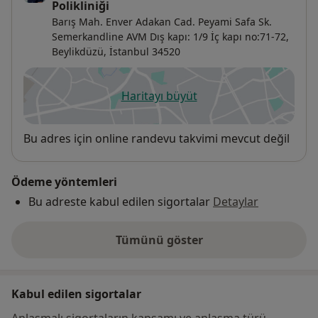
Polikliniği
Barış Mah. Enver Adakan Cad. Peyami Safa Sk.
Semerkandline AVM Dış kapı: 1/9 İç kapı no:71-72,
Beylikdüzü
,
İstanbul
34520
Haritayı büyüt
yeni bir sekmede açılır
Uygunluk
Bu adres için online randevu takvimi mevcut değil
Ödeme yöntemleri
Bu adreste kabul edilen sigortalar
Detaylar
Tümünü göster
adres hakkında
Kabul edilen sigortalar