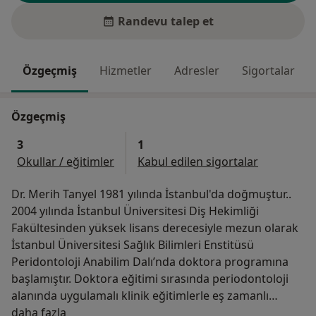
Randevu talep et
Özgeçmiş
Hizmetler
Adresler
Sigortalar
Özgeçmiş
3
1
Okullar / eğitimler
Kabul edilen sigortalar
Dr. Merih Tanyel 1981 yılında İstanbul'da doğmuştur..
2004 yılında İstanbul Üniversitesi Diş Hekimliği
Fakültesinden yüksek lisans derecesiyle mezun olarak
İstanbul Üniversitesi Sağlık Bilimleri Enstitüsü
Peridontoloji Anabilim Dalı’nda doktora programına
başlamıştır. Doktora eğitimi sırasında periodontoloji
alanında uygulamalı klinik eğitimlerle eş zamanlı
Hakkımda
olarak immunoloji ve genetik alanlarında da çalışmalar
daha fazla