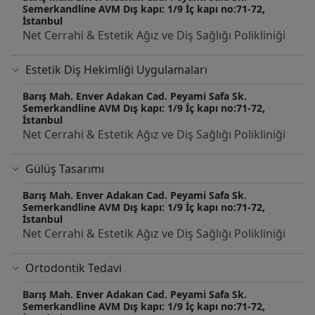
olarak katılmaktadır. Dr.Merih Tanyel iyi derecede
Semerkandline AVM Dış kapı: 1/9 İç kapı no:71-72,
Almanca ve İngilizce bilmektedir.
İstanbul
Net Cerrahi & Estetik Ağız ve Diş Sağlığı Polikliniği
İlgi alanları yeni coğrafyalar keşfetmek, seyahat etmek,
kitap okumak ve dalış yapmaktır. Evli ve 2
çocuk annesidir.
Estetik Diş Hekimliği Uygulamaları
Barış Mah. Enver Adakan Cad. Peyami Safa Sk.
Semerkandline AVM Dış kapı: 1/9 İç kapı no:71-72,
İstanbul
Net Cerrahi & Estetik Ağız ve Diş Sağlığı Polikliniği
Gülüş Tasarımı
Barış Mah. Enver Adakan Cad. Peyami Safa Sk.
Semerkandline AVM Dış kapı: 1/9 İç kapı no:71-72,
İstanbul
Net Cerrahi & Estetik Ağız ve Diş Sağlığı Polikliniği
Ortodontik Tedavi
Barış Mah. Enver Adakan Cad. Peyami Safa Sk.
Semerkandline AVM Dış kapı: 1/9 İç kapı no:71-72,