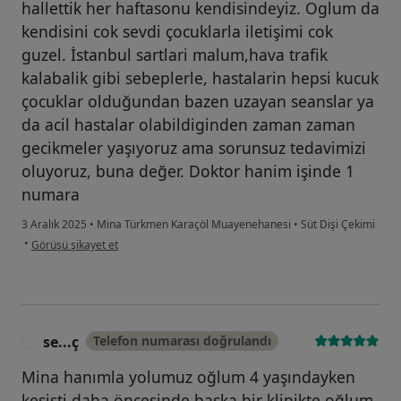
hallettik her haftasonu kendisindeyiz. Oglum da
kendisini cok sevdi çocuklarla iletişimi cok
guzel. İstanbul sartlari malum,hava trafik
kalabalik gibi sebeplerle, hastalarin hepsi kucuk
çocuklar olduğundan bazen uzayan seanslar ya
da acil hastalar olabildiginden zaman zaman
gecikmeler yaşıyoruz ama sorunsuz tedavimizi
oluyoruz, buna değer. Doktor hanim işinde 1
numara
3 Aralık 2025
•
Mina Türkmen Karaçöl Muayenehanesi
•
Süt Dişi Çekimi
kullanıcının görüşüne göre di...n
•
Görüşü şikayet et
se...ç
Telefon numarası doğrulandı
S
Mina hanımla yolumuz oğlum 4 yaşındayken
kesişti daha öncesinde başka bir klinikte oğlum