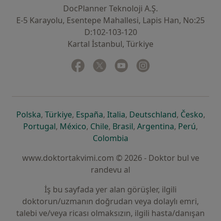
DocPlanner Teknoloji A.Ş.
E-5 Karayolu, Esentepe Mahallesi, Lapis Han, No:25
D:102-103-120
Kartal İstanbul, Türkiye
Facebook
yeni bir sekmede açılır
Twitter
yeni bir sekmede açılır
Youtube
yeni bir sekmede açılır
Instagram
yeni bir sekmede aç
yeni bir sekmede açılır
yeni bir sekmede açılır
yeni bir sekmede açılır
yeni bir sekmede açılır
yeni bir sek
yeni 
Polska
,
Türkiye
,
España
,
Italia
,
Deutschland
,
Česko
,
yeni bir sekmede açılır
yeni bir sekmede açılır
yeni bir sekmede açılır
yeni bir sekmede açılır
yeni bir sekm
yeni bi
Portugal
,
México
,
Chile
,
Brasil
,
Argentina
,
Perú
,
yeni bir sekmede açılır
Colombia
www.doktortakvimi.com © 2026 - Doktor bul ve
randevu al
İş bu sayfada yer alan görüşler, ilgili
doktorun/uzmanın doğrudan veya dolaylı emri,
talebi ve/veya ricası olmaksızın, ilgili hasta/danışan