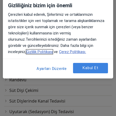
Gizliliğiniz bizim için önemli
Fissür Örtücü (Fissur Sealant)
Çerezleri kabul ederek, Şirketimiz ve ortaklarımızın
Genel Anestezi Altında Diş Tedavileri
istatistikler için veri toplamak ve tarama alışkanlıklarınıza
Koruyucu Diş Hekimliği
göre size içerik sunmak için çerezleri (veya benzer
teknolojileri) kullanmasına izin vermiş
Lokal Anestezi
olursunuz.Tercihlerinizi istediğiniz zaman ayarlardan
görebilir ve güncelleyebilirsiniz. Daha fazla bilgi için
Normal Randevu
inceleyiniz,
Gizlilik Politikası
ve
Çerez Politikası.
Pediatrik Zirkonyum Kronlar
Kabul Et
Ayarları Düzenle
Pedodonti
Randevu
Süt Dişi Çekimi
Süt Dişlerinde Kanal Tedavisi
Uyutarak (Sedasyon) Diş Tedavisi