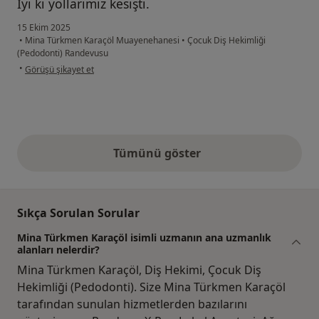
İyi ki yollarımız kesişti.
15 Ekim 2025
•
Mina Türkmen Karaçöl Muayenehanesi
•
Çocuk Diş Hekimliği
(Pedodonti) Randevusu
kullanıcının görüşüne göre m.....
•
Görüşü şikayet et
Tümünü göster
yukarıdaki görüşler
Sıkça Sorulan Sorular
Mina Türkmen Karaçöl isimli uzmanın ana uzmanlık
alanları nelerdir?
Mina Türkmen Karaçöl, Diş Hekimi, Çocuk Diş
Hekimliği (Pedodonti). Size Mina Türkmen Karaçöl
tarafından sunulan hizmetlerden bazılarını