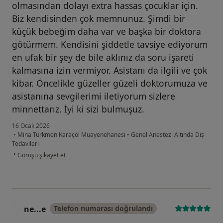
olmasından dolayı extra hassas çocuklar için.
Biz kendisinden çok memnunuz. Şimdi bir
küçük bebeğim daha var ve başka bir doktora
götürmem. Kendisini şiddetle tavsiye ediyorum
en ufak bir şey de bile aklınız da soru işareti
kalmasına izin vermiyor. Asistanı da ilgili ve çok
kibar. Öncelikle güzeller güzeli doktorumuza ve
asistanına sevgilerimi iletiyorum sizlere
minnettarız. İyi ki sizi bulmuşuz.
16 Ocak 2026
•
Mina Türkmen Karaçöl Muayenehanesi
•
Genel Anestezi Altında Diş
Tedavileri
kullanıcının görüşüne göre ec...e
•
Görüşü şikayet et
ne...e
Telefon numarası doğrulandı
N