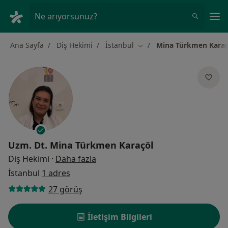
An
Ne arıyorsunuz?
Ana Sayfa
Diş Hekimi
İstanbul
Mina Türkmen Karaç
Şehir değiştir
Uzm. Dt.
Mina Türkmen Karaçöl
uzmanliklar hakkinda
Diş Hekimi
·
Daha fazla
İstanbul
1 adres
27 görüş
İletişim Bilgileri