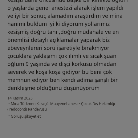
o yaşlarda genel anestezi alarak işlem yapıldı
ve iyi bir sonuç alamadım araştırdım ve mina
hanımı buldum iyi ki diyorum yollarımız
kesişmiş doğru tanı ,doğru müdahale ve en
önemlisi detaylı açıklamalar yaparak biz
ebeveynlereri soru işaretiyle bırakmıyor
çocuklara yaklaşımı çok ılımlı ve sıcak şuan
oğlum 9 yaşında ve dişçi korkusu olmadan
severek ve koşa koşa gidiyor bu beni çok
memnun ediyor ben kendi adıma şanşlı bir
denkleşme olduğunu düşünüyorum
14 Kasım 2025
•
Mina Türkmen Karaçöl Muayenehanesi
•
Çocuk Diş Hekimliği
(Pedodonti) Randevusu
kullanıcının görüşüne göre se...ç
•
Görüşü şikayet et