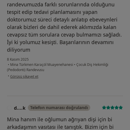
randevumuzda farklı sorunlarında olduğunu
tespit edip tedavi planlamasını yapan
doktorumuz süreci detaylı anlatıp ebeveynleri
olarak bizleri de dahil ederek aklımızda kalan
cevapsız tüm sorulara cevap bulmamızı sağladı.
İyi ki yolumuz kesişti. Başarılarının devamını
diliyorum
8 Kasım 2025
•
Mina Türkmen Karaçöl Muayenehanesi
•
Çocuk Diş Hekimliği
(Pedodonti) Randevusu
kullanıcının görüşüne göre me...r
•
Görüşü şikayet et
d....k
Telefon numarası doğrulandı
D
Mina hanım ile oğlumun ağrıyan dişi için bi
arkadaşımın vasıtası ile tanıştık. Bizim için bi