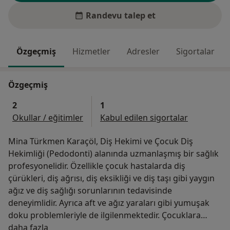
Randevu talep et
Özgeçmiş
Hizmetler
Adresler
Sigortalar
Özgeçmiş
2
1
Okullar / eğitimler
Kabul edilen sigortalar
Mina Türkmen Karaçöl, Diş Hekimi ve Çocuk Diş
Hekimliği (Pedodonti) alanında uzmanlaşmış bir sağlık
profesyonelidir. Özellikle çocuk hastalarda diş
çürükleri, diş ağrısı, diş eksikliği ve diş taşı gibi yaygın
ağız ve diş sağlığı sorunlarının tedavisinde
deneyimlidir. Ayrıca aft ve ağız yaraları gibi yumuşak
doku problemleriyle de ilgilenmektedir. Çocuklara
Hakkımda
yönelik koruyucu ve tedavi edici diş hekimliği
daha fazla