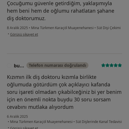
Çocuğumu güvenle getirdiğim, yaklaşımıyla
hem beni hem de oğlumu rahatlatan şahane
diş doktorumuz.
8 Aralık 2025
•
Mina Türkmen Karaçöl Muayenehanesi
•
Süt Dişi Çekimi
kullanıcının görüşüne göre ne...e
•
Görüşü şikayet et
bu...
Telefon numarası doğrulandı
B
Kızımın ilk diş doktoru kızımla birlikte
oğlumuda götürdüm çok açıklayıcı kafanda
soru işareti olmadan çıkabilceğiniz bi yer benim
için en önemli nokta buydu 30 soru sorsam
cevabını mutlaka alıyordum
6 Aralık 2025
•
Mina Türkmen Karaçöl Muayenehanesi
•
Süt Dişlerinde Kanal Tedavisi
kullanıcının görüşüne göre bu...
•
Görüşü şikayet et