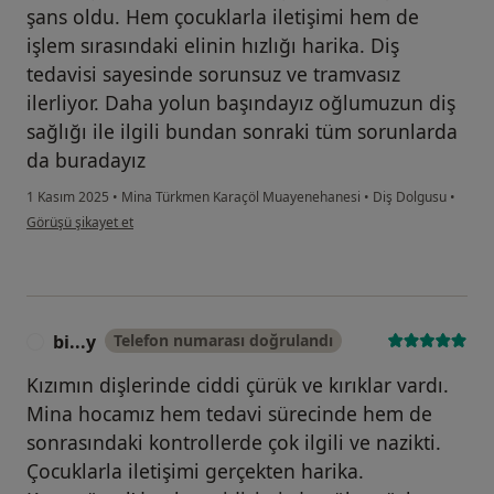
şans oldu. Hem çocuklarla iletişimi hem de
işlem sırasındaki elinin hızlığı harika. Diş
tedavisi sayesinde sorunsuz ve tramvasız
ilerliyor. Daha yolun başındayız oğlumuzun diş
sağlığı ile ilgili bundan sonraki tüm sorunlarda
da buradayız
1 Kasım 2025
•
Mina Türkmen Karaçöl Muayenehanesi
•
Diş Dolgusu
•
kullanıcının görüşüne göre d....k
Görüşü şikayet et
bi...y
Telefon numarası doğrulandı
B
Kızımın dişlerinde ciddi çürük ve kırıklar vardı.
Mina hocamız hem tedavi sürecinde hem de
sonrasındaki kontrollerde çok ilgili ve nazikti.
Çocuklarla iletişimi gerçekten harika.