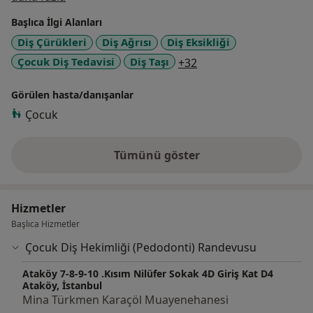
uygulamalarında hassas ve güven verici yaklaşımıyla
Başlıca İlgi Alanları
tanınır.
Diş Çürükleri
Diş Ağrısı
Diş Eksikliği
a11y_sr_more_diseas
Çocuk Diş Tedavisi
Diş Taşı
+32
Görülen hasta/danışanlar
Çocuk
Tümünü göster
deneyim hakkında
Hizmetler
Başlıca Hizmetler
Çocuk Diş Hekimliği (Pedodonti) Randevusu
Ataköy 7-8-9-10 .Kısım Nilüfer Sokak 4D Giriş Kat D4
Ataköy, İstanbul
Mina Türkmen Karaçöl Muayenehanesi