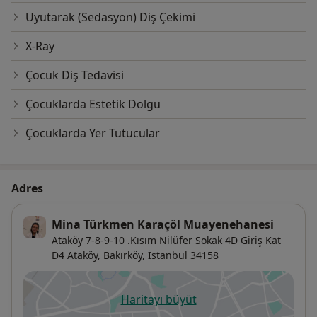
Uyutarak (Sedasyon) Diş Çekimi
X-Ray
Çocuk Diş Tedavisi
Çocuklarda Estetik Dolgu
Çocuklarda Yer Tutucular
Adres
Mina Türkmen Karaçöl Muayenehanesi
Ataköy 7-8-9-10 .Kısım Nilüfer Sokak 4D Giriş Kat
D4 Ataköy,
Bakırköy
,
İstanbul
34158
Haritayı büyüt
yeni bir sekmede açılır