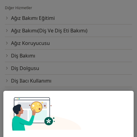
Diğer Hizmetler
Ağız Bakımı Eğitimi
Ağız Bakımı(Diş Ve Diş Eti Bakımı)
Ağız Koruyucusu
Diş Bakımı
Diş Dolgusu
Diş Ilacı Kullanımı
Diş X-Ray
Diş Çekimi
Doğru Solunum Ve Yutkunma Eğitimi
Erken Ortodontik Tedavi