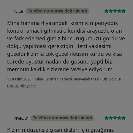
i̇...a
Telefon numarası doğrulandı
I
Mina hanima 4 yasindaki kizim icin periyodik
kontrol amacli gitmistik, kendisi arayuzde olan
ve fark edemedigimiz bir curugumuzu gordu ve
dolgu yapilmasi gerektigini iletti yaklasimi
guzeldi kizimla cok guzel iletisim kurdu ve kisa
surede uyusturmadan dolgusunu yapti biz
memnun kaldik sizlerede tavsiye ediyorum
13 Kasım 2025
•
Mina Türkmen Karaçöl Muayenehanesi
•
Diş Dolgusu
•
kullanıcının görüşüne göre i̇...a
Görüşü şikayet et
me...r
Telefon numarası doğrulandı
M
Kızımın düzensiz çıkan dişleri için gittiğimiz