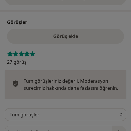
Görüşler
Görüş ekle
27 görüş
Tüm görüşleriniz değerli.
Moderasyon
Görüş
sürecimiz hakkında daha fazlasını öğrenin.
Görüşler içerisinde ara