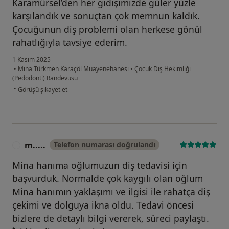
Karamürsel’den her gidişimizde güler yüzle
karşılandık ve sonuçtan çok memnun kaldık.
Çocuğunun diş problemi olan herkese gönül
rahatlığıyla tavsiye ederim.
1 Kasım 2025
•
Mina Türkmen Karaçöl Muayenehanesi
•
Çocuk Diş Hekimliği
(Pedodonti) Randevusu
kullanıcının görüşüne göre bi...y
•
Görüşü şikayet et
m.....
Telefon numarası doğrulandı
M
Mina hanıma oğlumuzun diş tedavisi için
başvurduk. Normalde çok kaygılı olan oğlum
Mina hanımın yaklaşımı ve ilgisi ile rahatça diş
çekimi ve dolguya ikna oldu. Tedavi öncesi
bizlere de detaylı bilgi vererek, süreci paylaştı.