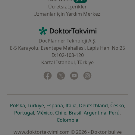
Ücretsiz İçerikler
Uzmanlar için Yardım Merkezi
İletişim
DoktorTakvimi - Ana Sayfa
DocPlanner Teknoloji A.Ş.
E-5 Karayolu, Esentepe Mahallesi, Lapis Han, No:25
D:102-103-120
Kartal İstanbul, Türkiye
Facebook
yeni bir sekmede açılır
Twitter
yeni bir sekmede açılır
Youtube
yeni bir sekmede açılır
Instagram
yeni bir sekmede aç
yeni bir sekmede açılır
yeni bir sekmede açılır
yeni bir sekmede açılır
yeni bir sekmede açılır
yeni bir sek
yeni 
Polska
,
Türkiye
,
España
,
Italia
,
Deutschland
,
Česko
,
yeni bir sekmede açılır
yeni bir sekmede açılır
yeni bir sekmede açılır
yeni bir sekmede açılır
yeni bir sekm
yeni bi
Portugal
,
México
,
Chile
,
Brasil
,
Argentina
,
Perú
,
yeni bir sekmede açılır
Colombia
www.doktortakvimi.com © 2026 - Doktor bul ve