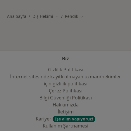
Kategoride daha fazlası: Pendik sigortalar
Ana Sayfa
Diş Hekimi
Pendik
Şehir değiştir
Şehir değiştir
Biz
Gizlilik Politikası
İnternet sitesinde kayıtlı olmayan uzman/hekimler
i̇çin gizlilik politikası
Çerez Politikası
Bilgi Güvenliği Politikası
Hakkımızda
İletişim
Kariyer
İşe alım yapıyoruz!
Kullanım Şartnamesi