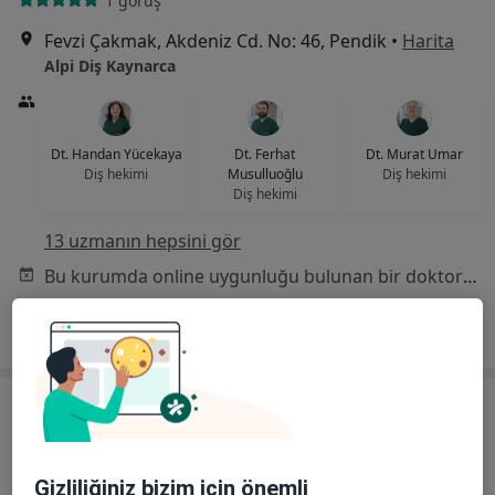
1 görüş
Fevzi Çakmak, Akdeniz Cd. No: 46, Pendik
•
Harita
Alpi Diş Kaynarca
Dt. Handan Yücekaya
Dt. Ferhat
Dt. Murat Umar
Diş hekimi
Musulluoğlu
Diş hekimi
Diş hekimi
13 uzmanın hepsini gör
Bu kurumda online uygunluğu bulunan bir doktor veya uzman bulunamadı
Profili Gör
Gizliliğiniz bizim için önemli