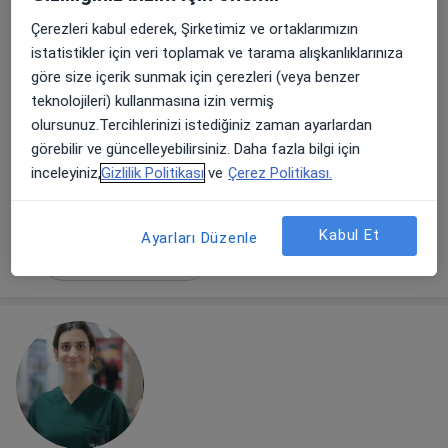
Çerezleri kabul ederek, Şirketimiz ve ortaklarımızın
istatistikler için veri toplamak ve tarama alışkanlıklarınıza
Dt. Ece Torun Türkkan
göre size içerik sunmak için çerezleri (veya benzer
Diş hekimi
teknolojileri) kullanmasına izin vermiş
43 görüş
olursunuz.Tercihlerinizi istediğiniz zaman ayarlardan
görebilir ve güncelleyebilirsiniz. Daha fazla bilgi için
Batı Mah. Erol Kaya Cad No: 65/1 D:2, İstanbul
•
Harita
inceleyiniz,
Gizlilik Politikası
ve
Çerez Politikası.
Diş Hekimi Ece Torun Türkkan
Bu uzman ilgili adres için online danışmanlık/takvim sunmuyor.
Kabul Et
Ayarları Düzenle
Randevu talep et