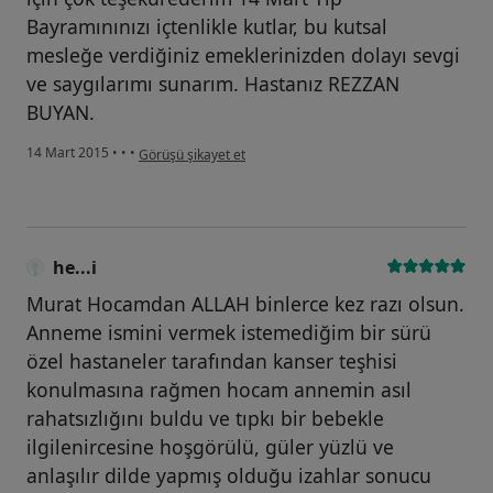
Bayramınınızı içtenlikle kutlar, bu kutsal
mesleğe verdiğiniz emeklerinizden dolayı sevgi
ve saygılarımı sunarım. Hastanız REZZAN
BUYAN.
kullanıcının görüşüne göre he...i
14 Mart 2015
•
•
•
Görüşü şikayet et
he...i
Murat Hocamdan ALLAH binlerce kez razı olsun.
Anneme ismini vermek istemediğim bir sürü
özel hastaneler tarafından kanser teşhisi
konulmasına rağmen hocam annemin asıl
rahatsızlığını buldu ve tıpkı bir bebekle
ilgilenircesine hoşgörülü, güler yüzlü ve
anlaşılır dilde yapmış olduğu izahlar sonucu