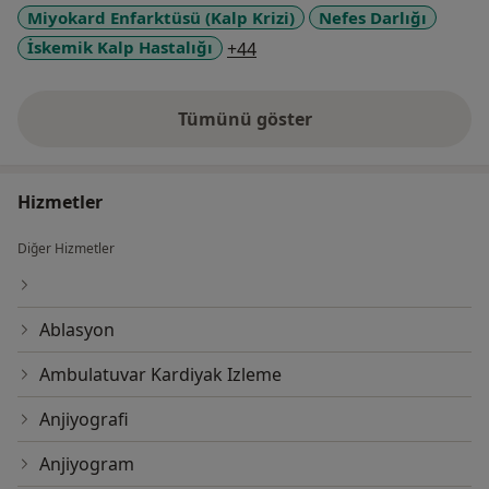
Miyokard Enfarktüsü (Kalp Krizi)
Nefes Darlığı
a11y_sr_more_diseases
İskemik Kalp Hastalığı
+44
Tümünü göster
deneyim hakkında
Hizmetler
Diğer Hizmetler
Ablasyon
Ambulatuvar Kardiyak Izleme
Anjiyografi
Anjiyogram