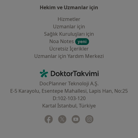
Hekim ve Uzmanlar için
Hizmetler
Uzmanlar için
Sağlık Kuruluşları için
Noa Notes
yeni
Ücretsiz İçerikler
Uzmanlar için Yardım Merkezi
İletişim
DoktorTakvimi - Ana Sayfa
DocPlanner Teknoloji A.Ş.
E-5 Karayolu, Esentepe Mahallesi, Lapis Han, No:25
D:102-103-120
Kartal İstanbul, Türkiye
Facebook
yeni bir sekmede açılır
Twitter
yeni bir sekmede açılır
Youtube
yeni bir sekmede açılır
Instagram
yeni bir sekmede aç