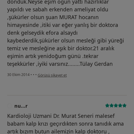
döndük.Neyse eşim ogün yattı hazırlıklar
yapıldı ve sabah erkenden ameliyat oldu
,şükürler olsun şuan MURAT hocanın
himayesinde ,itiki var eğer yanlış bir doktora
denk gelseydik efora alsaydı
kaybederdik,şükürler olsun mesleği gibi yüreği
temiz ve mesleğine aşık bir doktor.21 aralık
eşimin artık yenidoğum günü .tekrar
teşekkürler ,iyiki varsınız........Tülay Gerdan
kullanıcının görüşüne göre m....n
30 Ekim 2014
•
•
•
Görüşü şikayet et
nu...r
N
Kardioloji Uzmani Dr. Murat Seneri malesef
babam kalp krızı geçırdıkten sonra tanıdık ama
artık bızım butun ailemizin kalp doktoru ,