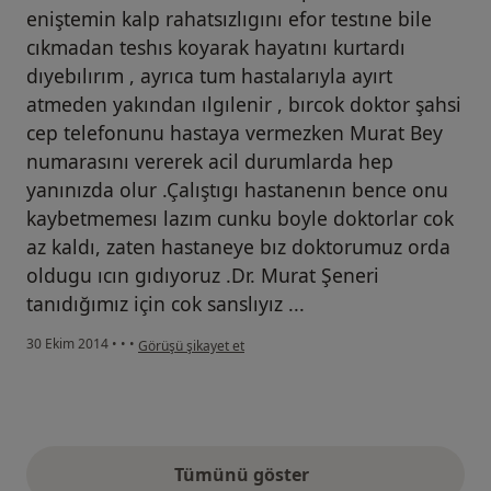
eniştemin kalp rahatsızlıgını efor testıne bile
cıkmadan teshıs koyarak hayatını kurtardı
dıyebılırım , ayrıca tum hastalarıyla ayırt
atmeden yakından ılgılenir , bırcok doktor şahsi
cep telefonunu hastaya vermezken Murat Bey
numarasını vererek acil durumlarda hep
yanınızda olur .Çalıştıgı hastanenın bence onu
kaybetmemesı lazım cunku boyle doktorlar cok
az kaldı, zaten hastaneye bız doktorumuz orda
oldugu ıcın gıdıyoruz .Dr. Murat Şeneri
tanıdığımız için cok sanslıyız ...
kullanıcının görüşüne göre nu...r
30 Ekim 2014
•
•
•
Görüşü şikayet et
Tümünü göster
yukarıdaki görüşler