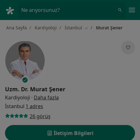
An
Ne arıyorsunuz?
Ana Sayfa
Kardiyoloji
İstanbul
Murat Şener
Şehir değiştir
Uzm. Dr.
Murat Şener
uzmanliklar hakkinda
Kardiyoloji
·
Daha fazla
İstanbul
1 adres
26 görüş
İletişim Bilgileri