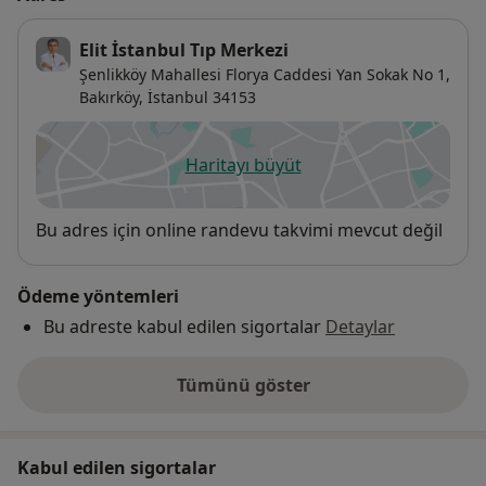
Elit İstanbul Tıp Merkezi
Şenlikköy Mahallesi Florya Caddesi Yan Sokak No 1,
Bakırköy
,
İstanbul
34153
Haritayı büyüt
yeni bir sekmede açılır
Uygunluk
Bu adres için online randevu takvimi mevcut değil
Ödeme yöntemleri
Bu adreste kabul edilen sigortalar
Detaylar
Tümünü göster
adres hakkında
Kabul edilen sigortalar