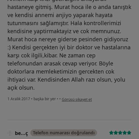
hastaneye gitmiş. Murat hoca ile o anda tanıştık
ve kendisi annemi anjiyo yaparak hayata
tutunmasını sağlamıştır. Hala kontrollerimizi
kendisine yaptirmaktayiz ve cok memnunuz.
Murat hoca nereye giderse pesinden gidiyoruz
:) Kendisi gerçekten iyi bir doktor ve hastalarına
karşı cok ilgili,kibar. Ne zaman cep
telefonundan arasak cevap veriyor. Böyle
doktorlara memleketimizin gercekten cok
ihtiyaci var. Kendisinden Allah razı olsun, yolu
açık olsun.
kullanıcının görüşüne göre ul...7
1 Aralık 2017
•
başka bir yer
•
•
Görüşü şikayet et
be...ç
Telefon numarası doğrulandı