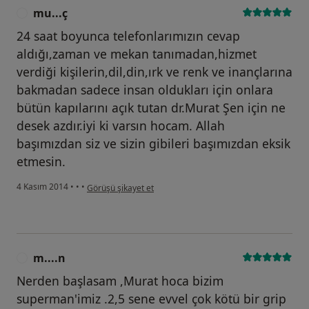
mu...ç
M
24 saat boyunca telefonlarımızın cevap
aldığı,zaman ve mekan tanımadan,hizmet
verdiği kişilerin,dil,din,ırk ve renk ve inançlarına
bakmadan sadece insan oldukları için onlara
bütün kapılarını açık tutan dr.Murat Şen için ne
desek azdır.iyi ki varsın hocam. Allah
başımızdan siz ve sizin gibileri başımızdan eksik
etmesin.
kullanıcının görüşüne göre mu...ç
4 Kasım 2014
•
•
•
Görüşü şikayet et
m....n
M
Nerden başlasam ,Murat hoca bizim
superman'imiz .2,5 sene evvel çok kötü bir grip