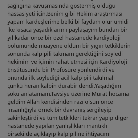
sağlıgına kavuşmasında göstermiş olduğu
hassasiyeti için.Benim gibi Hekim araştırması
yapam kardeşlerime belki bi faydam olur ümidi
ike kısaca yaşadıklarımı paylaşayım bundan bir
yıl kadar önce bir özel hastanede kardiyoloji
bölümünde muayene oldum bir yıgın tetkiklerin
sonunda kalp pili takmam gerektiğini söyledi
hekimim ve içimin rahat etmesi için Kardiyoloji
Enstitüsünde bir Profösüre yönlendirdi ve
onunda ilk söylediği acil kalp pili takılmalı
çünkü heran kalbin durabir dendi.Yaşadığım
şoku anlatamam.Tavsiye üzerine Murat hocama
geldim Allah kendisinden razı olsun önce
insanlığıyla örnek bir davranış sergileyip
sakinleştirdi ve tüm tetkikleri tekrar yapıp diger
hastanede yapılan yanlışlıkları mantıklı
birşekilde açıklayıp kalp piline ihtiyacım