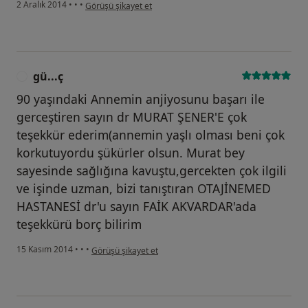
kullanıcının görüşüne göre mi...r
2 Aralık 2014
•
•
•
Görüşü şikayet et
gü...ç
G
90 yaşındaki Annemin anjiyosunu başarı ile
gerceştiren sayın dr MURAT ŞENER'E çok
teşekkür ederim(annemin yaşlı olması beni çok
korkutuyordu şükürler olsun. Murat bey
sayesinde sağlığına kavuştu,gercekten çok ilgili
ve işinde uzman, bizi tanıştıran OTAJİNEMED
HASTANESİ dr'u sayın FAİK AKVARDAR'ada
teşekkürü borç bilirim
kullanıcının görüşüne göre gü...ç
15 Kasım 2014
•
•
•
Görüşü şikayet et