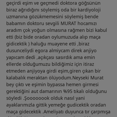
geçirdi eşim ve geçmedi doktora göğsünün
biraz ağrıdığını söylemiş oda bir kardiyoloji
uzmanına gözükmemesini söylemiş bende
babamın doktoru sevgili MURAT hocamızı
aradım çok yoğun olmasına rağmen bizi kabul
etti (biz bide oradan oylumuzuda alıp maça
gidicektik ) haluğu muayene etti ,biraz
dusunceliydi egora almiycam direk anjiyo
yapıcam dedi ,açıkçası sasırdık ama emin
ellerde olduğumuzu bildiğimiz için itiraz
etmeden anjiyoya girdi eşim,giren çıkan bir
kalabalık meraktan ölüyodum.Neyseki Murat
bey çıktı ve eşimin bypassa hemen girmesi
gerektiğini aut damarının %95 tıkalı olduğunu
söyledi .Şoooooook olduk nasıl yani
ayaklarımızla gittik yemeğe gudicektik oradan
maça gidecektik .Ameliyatı duyunca tır çarpmışa