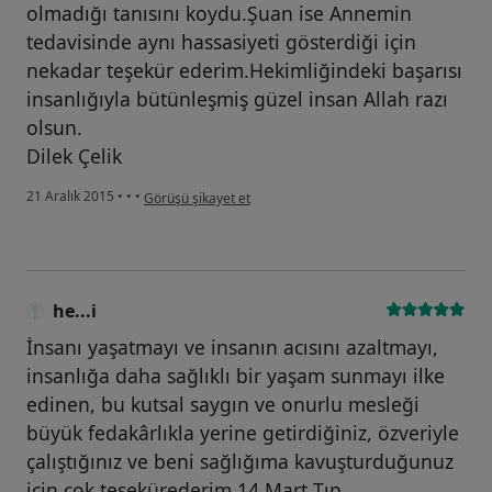
olmadığı tanısını koydu.Şuan ise Annemin
tedavisinde aynı hassasiyeti gösterdiği için
nekadar teşekür ederim.Hekimliğindeki başarısı
insanlığıyla bütünleşmiş güzel insan Allah razı
olsun.
Dilek Çelik
kullanıcının görüşüne göre di...k
21 Aralık 2015
•
•
•
Görüşü şikayet et
he...i
İnsanı yaşatmayı ve insanın acısını azaltmayı,
insanlığa daha sağlıklı bir yaşam sunmayı ilke
edinen, bu kutsal saygın ve onurlu mesleği
büyük fedakârlıkla yerine getirdiğiniz, özveriyle
çalıştığınız ve beni sağlığıma kavuşturduğunuz
için çok teşekürederim 14 Mart Tıp