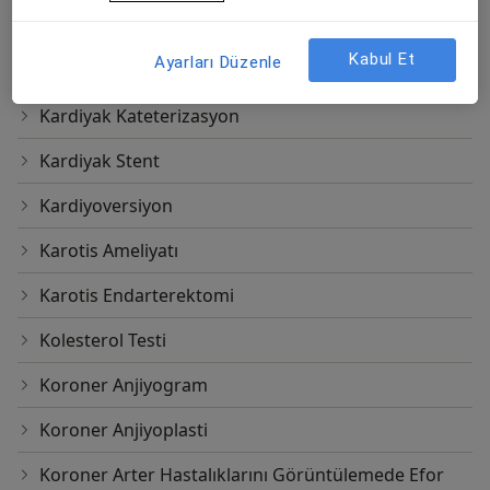
Kan Elektrolit Testi
Kabul Et
Ayarları Düzenle
Kardiyak Anjiyografi
Kardiyak Kateterizasyon
Kardiyak Stent
Kardiyoversiyon
Karotis Ameliyatı
Karotis Endarterektomi
Kolesterol Testi
Koroner Anjiyogram
Koroner Anjiyoplasti
Koroner Arter Hastalıklarını Görüntülemede Efor