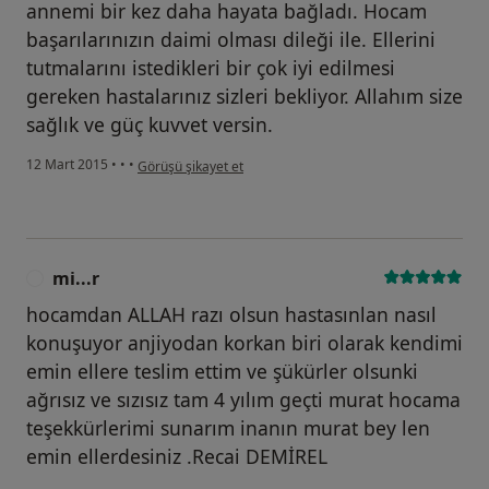
annemi bir kez daha hayata bağladı. Hocam
başarılarınızın daimi olması dileği ile. Ellerini
tutmalarını istedikleri bir çok iyi edilmesi
gereken hastalarınız sizleri bekliyor. Allahım size
sağlık ve güç kuvvet versin.
kullanıcının görüşüne göre he...i
12 Mart 2015
•
•
•
Görüşü şikayet et
mi...r
M
hocamdan ALLAH razı olsun hastasınlan nasıl
konuşuyor anjiyodan korkan biri olarak kendimi
emin ellere teslim ettim ve şükürler olsunki
ağrısız ve sızısız tam 4 yılım geçti murat hocama
teşekkürlerimi sunarım inanın murat bey len
emin ellerdesiniz .Recai DEMİREL