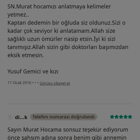
SN.Murat hocamızı anlatmaya kelimeler
yetmez..
Kaptan dedemin bir oğluda siz oldunuz.Sizi o
kadar çok seviyor ki anlatamam.Allah size
sağlıklı uzun ömürler nasip etsin.İyi ki sizi
tanımışız.Allah sizin gibi doktorları başımızdan
eksik etmesin.
Yusuf Gemici ve kızı
kullanıcının görüşüne göre be...ç
11 Ocak 2016
•
•
•
Görüşü şikayet et
di...k
Telefon numarası doğrulandı
Sayın Murat Hocama sonsuz teşekür ediyorum
önce şahsım adına sonra benim gibi annemin