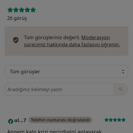
26 görüş
Tüm görüşleriniz değerli.
Moderasyon
Görüş
sürecimiz hakkında daha fazlasını öğrenin.
Görüşler içerisinde ara
ul...7
Telefon numarası doğrulandı
U
Annem kalp krizi gecirdigini anlayarak