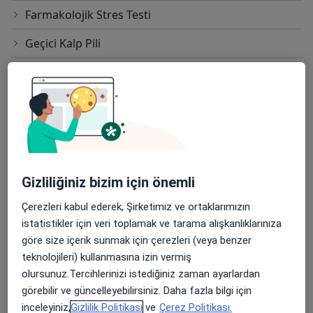
Farmakolojik Stres Testi
Geçici Kalp Pili
Hdl Kolesterol Testi
Holter Izlemi
Implante Edilebilen Kardiyoverter Defibrilatör (Icd)
Kalp Kapakçığı Tamiri
Gizliliğiniz bizim için önemli
Kalp Kapağı Replasmanı
Çerezleri kabul ederek, Şirketimiz ve ortaklarımızın
Kalp Nakli
istatistikler için veri toplamak ve tarama alışkanlıklarınıza
göre size içerik sunmak için çerezleri (veya benzer
Kalp Pili Takılması
teknolojileri) kullanmasına izin vermiş
Kalıcı Kalp Pili
olursunuz.Tercihlerinizi istediğiniz zaman ayarlardan
görebilir ve güncelleyebilirsiniz. Daha fazla bilgi için
Kan Basıncı (Tansiyon) Ölçümü
inceleyiniz,
Gizlilik Politikası
ve
Çerez Politikası.