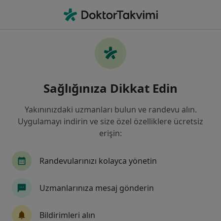
An
Ortopedi Ve Travmatoloji • Şanlıurfa Edessa
Filters
Sigorta:
Ankara Sigorta
Şanlıurfa bölgesinde Ankara Sigorta kabul
Sağlığınıza Dikkat Edin
eden Ortopedi Ve Travmatoloji Uzmanları
Yakınınızdaki uzmanları bulun ve randevu alın.
Uygulamayı indirin ve size özel özelliklere ücretsiz
erişin:
Randevularınızı kolayca yönetin
Uzmanlarınıza mesaj gönderin
Op. Dr. Naim Özpolat
Ortopedi ve travmatoloji
Bildirimleri alın