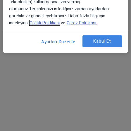
teknolojileri) kullanmasına izin vermiş
Özel Metrolife Hastanesi
olursunuz.Tercihlerinizi istediğiniz zaman ayarlardan
Bu kurumda online uygunluğu bulunan bir doktor veya uzman bulunamadı
görebilir ve güncelleyebilirsiniz. Daha fazla bilgi için
inceleyiniz,
Gizlilik Politikası
ve
Çerez Politikası.
Profili Gör
Kabul Et
Ayarları Düzenle
Op. Dr. Mehmet Melih Asoğlu
Ortopedi ve travmatoloji
5 görüş
Şenevler Mahallesi 6129. Sokak No:2C Karaköprü, Şanlıurfa
•
Harita
Özel Metrolife Hastanesi