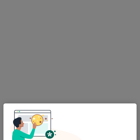
Medova Hastanesi
Bu uzman ilgili adres için online danışmanlık/takvim sunmuyor.
Randevu talep et
Prof. Dr. Mehmet Ali Acar
Ortopedi ve travmatoloji
38 görüş
Alavardı 181, Konya
•
Harita
Özel Akademi Meram Hastanesi