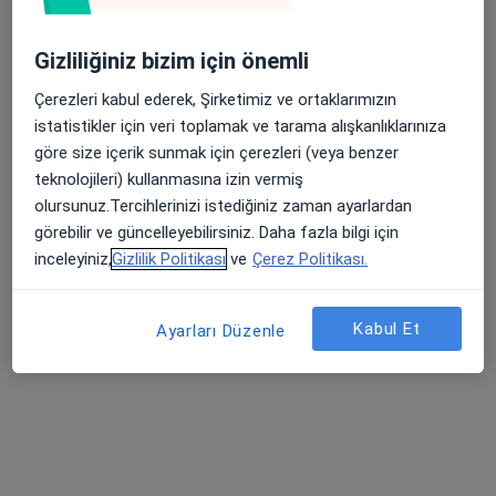
Bu uzman ilgili adres için online danışmanlık/takvim sunmuyor.
Randevu talep et
Gizliliğiniz bizim için önemli
Çerezleri kabul ederek, Şirketimiz ve ortaklarımızın
istatistikler için veri toplamak ve tarama alışkanlıklarınıza
göre size içerik sunmak için çerezleri (veya benzer
teknolojileri) kullanmasına izin vermiş
olursunuz.Tercihlerinizi istediğiniz zaman ayarlardan
görebilir ve güncelleyebilirsiniz. Daha fazla bilgi için
inceleyiniz,
Gizlilik Politikası
ve
Çerez Politikası.
Op. Dr. Yusuf Aksoy
Kabul Et
Ayarları Düzenle
Ortopedi ve travmatoloji
7 görüş
Kosova Mahallesi Veysel Karani Caddesi Ebru Sokak No: 14, Selçuklu
•
Harita
Farabi Hastanesi
Bu uzman ilgili adres için online danışmanlık/takvim sunmuyor.