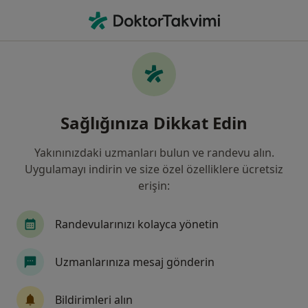
An
Ortopedi Ve Travmatoloji • Konya, Konya
Filters
Sigorta:
Ankara Sigorta
Konya bölgesinde Ankara Sigorta kabul
Sağlığınıza Dikkat Edin
eden Ortopedi Ve Travmatoloji Uzmanları
Yakınınızdaki uzmanları bulun ve randevu alın.
Uygulamayı indirin ve size özel özelliklere ücretsiz
erişin:
Randevularınızı kolayca yönetin
Uzmanlarınıza mesaj gönderin
Op. Dr. Javid M. Azarabadı
Ortopedi ve travmatoloji
Bildirimleri alın
4 görüş