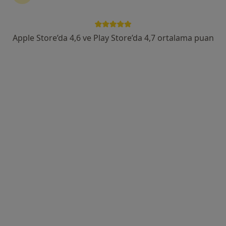
Hocacihan Saray, Saray Cd. No:1 Selçuklu, Konya, Selçuklu
•
Harita
Başkent Üniversitesi Konya Hastanesi
Apple Store’da 4,6 ve Play Store’da 4,7 ortalama puan
Bu uzman ilgili adres için online danışmanlık/takvim sunmuyor.
Randevu talep et
Op. Dr. Yunus Kıraç
Ortopedi ve travmatoloji
24 görüş
Şeyh Şamil Mahallesi Dosteli Caddesi No:52/1, Selçuklu
•
Harita