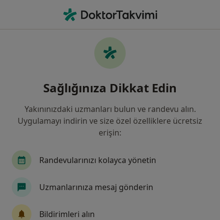
An
Ortopedi Ve Travmatoloji • Konya, Konya
Filters
Sigorta:
Güneş Sigorta
Konya bölgesinde Güneş Sigorta kabul eden
Sağlığınıza Dikkat Edin
Ortopedi Ve Travmatoloji Uzmanları
Yakınınızdaki uzmanları bulun ve randevu alın.
Uygulamayı indirin ve size özel özelliklere ücretsiz
erişin:
Randevularınızı kolayca yönetin
Uzmanlarınıza mesaj gönderin
Op. Dr. Javid M. Azarabadı
Ortopedi ve travmatoloji
Bildirimleri alın
4 görüş