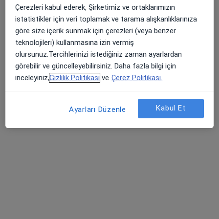
Bu uzman ilgili adres için online danışmanlık/takvim sunmuyor.
Çerezleri kabul ederek, Şirketimiz ve ortaklarımızın
istatistikler için veri toplamak ve tarama alışkanlıklarınıza
Randevu talep et
göre size içerik sunmak için çerezleri (veya benzer
teknolojileri) kullanmasına izin vermiş
olursunuz.Tercihlerinizi istediğiniz zaman ayarlardan
görebilir ve güncelleyebilirsiniz. Daha fazla bilgi için
inceleyiniz,
Gizlilik Politikası
ve
Çerez Politikası.
Kabul Et
Ayarları Düzenle
Medicana Konya Hastanesi
Ortopedi ve travmatoloji, İç hastalıkları, Endokrinoloji ve
·
Daha fazla
metabolizma hastalıkları
765 görüş
Musalla Bağları Mah. Gürz Sok. No. 1 Selçuklu / Konya, Selçuklu
•
Harita
Medicana Konya Hastanesi