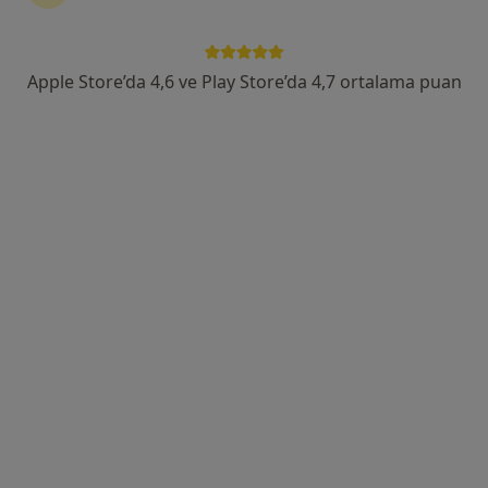
Hocacihan Saray, Saray Cd. No:1 Selçuklu, Konya, Selçuklu
•
Harita
Başkent Üniversitesi Konya Hastanesi
Apple Store’da 4,6 ve Play Store’da 4,7 ortalama puan
Bu uzman ilgili adres için online danışmanlık/takvim sunmuyor.
Randevu talep et
Dr. Öğr. Üyesi Hamza Hakan Türk
Ortopedi ve travmatoloji
24 görüş
Musalla Bağları Mah. Gürz Sok. No. 1 Selçuklu / Konya, Selçuklu
•
Harita