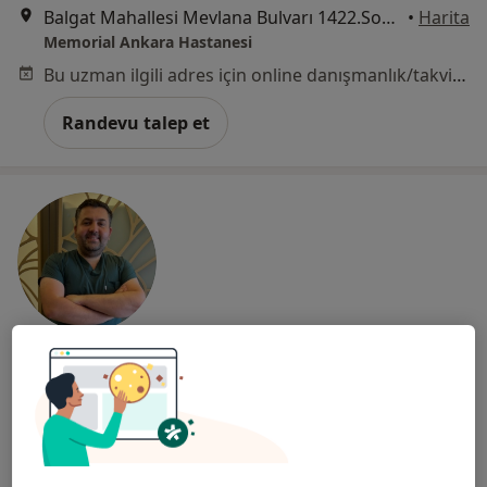
Balgat Mahallesi Mevlana Bulvarı 1422.Sokak No:4, Çankaya
•
Harita
Memorial Ankara Hastanesi
Bu uzman ilgili adres için online danışmanlık/takvim sunmuyor.
Randevu talep et
Op. Dr. Übeydullah Sevgili
Ortopedi ve travmatoloji
20 görüş
Adres 1
Adres 2
Adres 3
Online