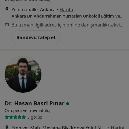
Yenimahalle, Ankara
•
Harita
Ankara Dr. Abdurrahman Yurtaslan Onkoloji Eğitim Ve Araştırma Hastanesi
Bu uzman ilgili adres için online danışmanlık/takvim sunmuyor.
Randevu talep et
Dr. Hasan Basri Pınar
Ortopedi ve travmatoloji
3 görüş
Emniyet Mah. Mevlana Blv (Konya Yolu) No:29, Çankaya
•
Harita