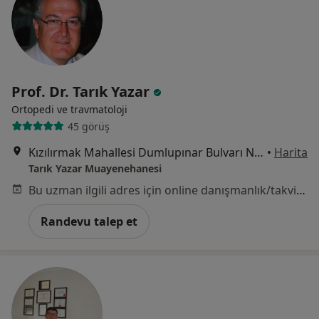
Prof. Dr. Tarık Yazar
Ortopedi ve travmatoloji
45 görüş
Kızılırmak Mahallesi Dumlupınar Bulvarı Next Level Ofis Binası A blok Kat:6 No:22 Söğütözü, Ankara
•
Harita
Tarık Yazar Muayenehanesi
Bu uzman ilgili adres için online danışmanlık/takvim sunmuyor.
Randevu talep et