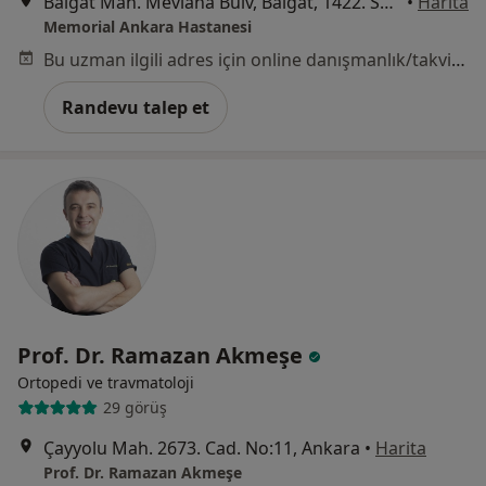
Balgat Mah. Mevlana Bulv, Balgat, 1422. Sk. No: 4,, Ankara
•
Harita
Memorial Ankara Hastanesi
Bu uzman ilgili adres için online danışmanlık/takvim sunmuyor.
Randevu talep et
Prof. Dr. Ramazan Akmeşe
Ortopedi ve travmatoloji
29 görüş
Çayyolu Mah. 2673. Cad. No:11, Ankara
•
Harita
Prof. Dr. Ramazan Akmeşe