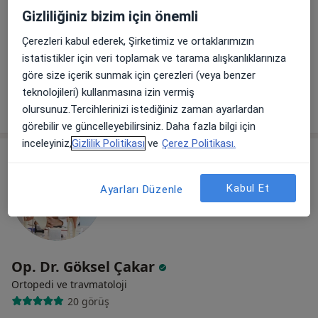
Gizliliğiniz bizim için önemli
Dumlupınar Bulvarı, Kızılırmak mahallesi, Ankara
•
Harita
Çerezleri kabul ederek, Şirketimiz ve ortaklarımızın
Op Dr Übeydullah Sevgili Ortopedi ve Travmatoloji Muayenehanesi
istatistikler için veri toplamak ve tarama alışkanlıklarınıza
Bu uzman ilgili adres için online danışmanlık/takvim sunmuyor.
göre size içerik sunmak için çerezleri (veya benzer
teknolojileri) kullanmasına izin vermiş
Randevu talep et
olursunuz.Tercihlerinizi istediğiniz zaman ayarlardan
görebilir ve güncelleyebilirsiniz. Daha fazla bilgi için
inceleyiniz,
Gizlilik Politikası
ve
Çerez Politikası.
Kabul Et
Ayarları Düzenle
Op. Dr. Göksel Çakar
Ortopedi ve travmatoloji
20 görüş