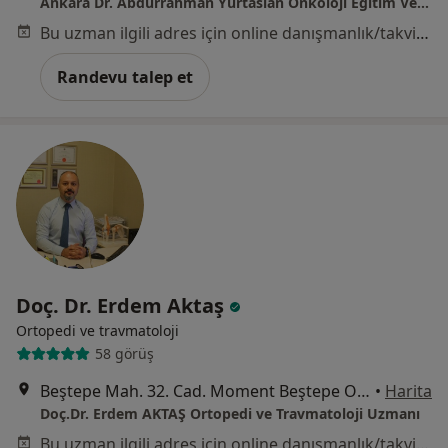
Ankara Dr. Abdurrahman Yurtaslan Onkoloji Eğitim Ve Araştırma Hastanesi
Bu uzman ilgili adres için online danışmanlık/takvim sunmuyor.
Randevu talep et
Doç. Dr. Erdem Aktaş
Ortopedi ve travmatoloji
58 görüş
Beştepe Mah. 32. Cad. Moment Beştepe Ofis No: 1/66 Yenimahalle, Ankara
•
Harita
Doç.Dr. Erdem AKTAŞ Ortopedi ve Travmatoloji Uzmanı
Bu uzman ilgili adres için online danışmanlık/takvim sunmuyor.