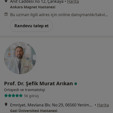
Anıt Caddesi no 12, Çankaya
•
Harita
Ankara Magnet Hastanesi
Bu uzman ilgili adres için online danışmanlık/takvim sunmuyor.
Randevu talep et
Prof. Dr. Şefik Murat Arıkan
Ortopedi ve travmatoloji
56 görüş
Emniyet, Mevlana Blv. No:29, 06560 Yenimahalle/Ankara, Ankara
•
Harita
Gazi Üniversitesi Hastanesi