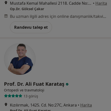
Mustafa Kemal Mahallesi 2118. Cadde No:4/B Maidan B Blok No:74, Ankara
•
Harita
Op.Dr. Göksel Çakar
Bu uzman ilgili adres için online danışmanlık/takvim sunmuyor.
Randevu talep et
Prof. Dr. Ali Fuat Karataş
Ortopedi ve travmatoloji
13 görüş
Kızılırmak, 1425. Cd. No:27C, Ankara
•
Harita
Prof.Dr. Ali Fuat Karataş