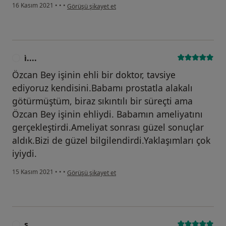
kullanıcının görüşüne göre h.....
16 Kasım 2021
•
•
•
Görüşü şikayet et
i̇....
I
Özcan Bey işinin ehli bir doktor, tavsiye
ediyoruz kendisini.Babamı prostatla alakalı
götürmüştüm, biraz sıkıntılı bir süreçti ama
Özcan Bey işinin ehliydi. Babamın ameliyatını
gerçekleştirdi.Ameliyat sonrası güzel sonuçlar
aldık.Bizi de güzel bilgilendirdi.Yaklaşımları çok
iyiydi.
kullanıcının görüşüne göre i̇....
15 Kasım 2021
•
•
•
Görüşü şikayet et
s.....
S