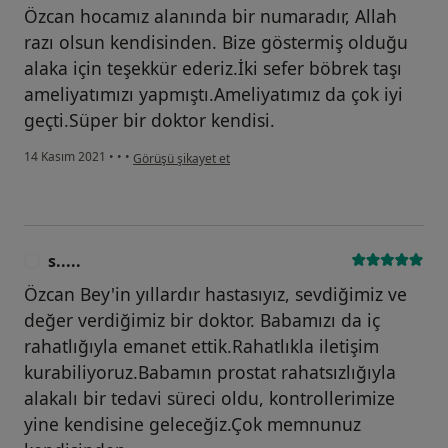
Özcan hocamız alanında bir numaradır, Allah
razı olsun kendisinden. Bize göstermiş olduğu
alaka için teşekkür ederiz.İki sefer böbrek taşı
ameliyatımızı yapmıştı.Ameliyatımız da çok iyi
geçti.Süper bir doktor kendisi.
kullanıcının görüşüne göre e.....
14 Kasım 2021
•
•
•
Görüşü şikayet et
s.....
S
Özcan Bey'in yıllardır hastasıyız, sevdiğimiz ve
değer verdiğimiz bir doktor. Babamızı da iç
rahatlığıyla emanet ettik.Rahatlıkla iletişim
kurabiliyoruz.Babamın prostat rahatsızlığıyla
alakalı bir tedavi süreci oldu, kontrollerimize
yine kendisine geleceğiz.Çok memnunuz