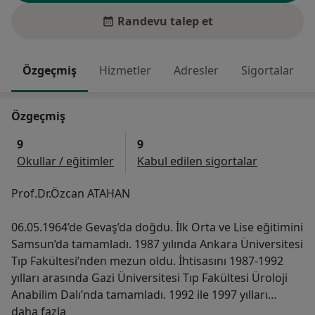
Randevu talep et
Özgeçmiş
Hizmetler
Adresler
Sigortalar
Özgeçmiş
9
9
Okullar / eğitimler
Kabul edilen sigortalar
Prof.Dr.Özcan ATAHAN
06.05.1964’de Gevaş’da doğdu. İlk Orta ve Lise eğitimini
Samsun’da tamamladı. 1987 yılında Ankara Üniversitesi
Tıp Fakültesi’nden mezun oldu. İhtisasını 1987-1992
yılları arasında Gazi Üniversitesi Tıp Fakültesi Üroloji
Anabilim Dalı’nda tamamladı. 1992 ile 1997 yılları
Hakkımda
arasında TCDD Ankara Hastanesi’nde çalıştı. Bu
daha fazla