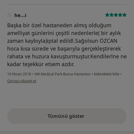
he...i
Başka bir özel hastaneden almış olduğum
amelliyat günlerini çeşitli nedenlerle( bir aylık
zaman kaybıyla)iptal edildl.Sağolsun ÖZCAN
hoca kısa sürede ve başarıyla gerçekleştirerek
rahata ve huzura kavuşturmuştur.Kendilerlne ne
kadar teşekkür etsem azdır.
19 Nisan 2018
•
VM Medical Park Bursa Hastanesi
•
böbrekteki kitle
•
kullanıcının görüşüne göre he...i
Görüşü şikayet et
Tümünü göster
yukarıdaki görüşler