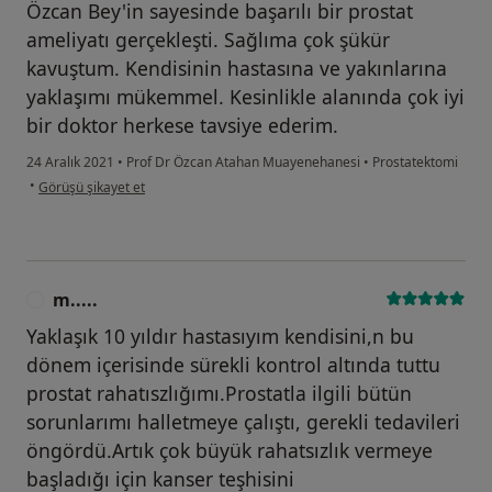
Özcan Bey'in sayesinde başarılı bir prostat
ameliyatı gerçekleşti. Sağlıma çok şükür
kavuştum. Kendisinin hastasına ve yakınlarına
yaklaşımı mükemmel. Kesinlikle alanında çok iyi
bir doktor herkese tavsiye ederim.
24 Aralık 2021
•
Prof Dr Özcan Atahan Muayenehanesi
•
Prostatektomi
kullanıcının görüşüne göre hü...n
•
Görüşü şikayet et
m.....
M
Yaklaşık 10 yıldır hastasıyım kendisini,n bu
dönem içerisinde sürekli kontrol altında tuttu
prostat rahatıszlığımı.Prostatla ilgili bütün
sorunlarımı halletmeye çalıştı, gerekli tedavileri
öngördü.Artık çok büyük rahatsızlık vermeye
başladığı için kanser teşhisini