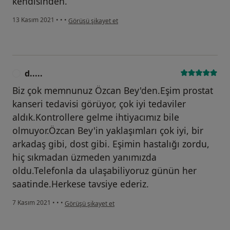
kendisinden.
kullanıcının görüşüne göre s.....
13 Kasım 2021
•
•
•
Görüşü şikayet et
d.....
D
Biz çok memnunuz Özcan Bey'den.Eşim prostat
kanseri tedavisi görüyor, çok iyi tedaviler
aldık.Kontrollere gelme ihtiyacımız bile
olmuyor.Özcan Bey'in yaklaşımları çok iyi, bir
arkadaş gibi, dost gibi. Eşimin hastalığı zordu,
hiç sıkmadan üzmeden yanımızda
oldu.Telefonla da ulaşabiliyoruz günün her
saatinde.Herkese tavsiye ederiz.
kullanıcının görüşüne göre d.....
7 Kasım 2021
•
•
•
Görüşü şikayet et