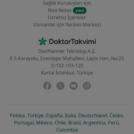
Sağlık Kuruluşları için
Noa Notes
yeni
Ücretsiz İçerikler
Uzmanlar için Yardım Merkezi
İletişim
DoktorTakvimi - Ana Sayfa
DocPlanner Teknoloji A.Ş.
E-5 Karayolu, Esentepe Mahallesi, Lapis Han, No:25
D:102-103-120
Kartal İstanbul, Türkiye
Facebook
yeni bir sekmede açılır
Twitter
yeni bir sekmede açılır
Youtube
yeni bir sekmede açılır
Instagram
yeni bir sekmede aç
yeni bir sekmede açılır
yeni bir sekmede açılır
yeni bir sekmede açılır
yeni bir sekmede açılır
yeni bir sek
yeni 
Polska
,
Türkiye
,
España
,
Italia
,
Deutschland
,
Česko
,
yeni bir sekmede açılır
yeni bir sekmede açılır
yeni bir sekmede açılır
yeni bir sekmede açılır
yeni bir sekm
yeni bi
Portugal
,
México
,
Chile
,
Brasil
,
Argentina
,
Perú
,
yeni bir sekmede açılır
Colombia