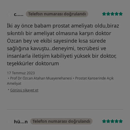
c.....
Telefon numarası doğrulandı
C
İki ay önce babam prostat ameliyatı oldu,biraz
sıkıntılı bir ameliyat olmasına karşın doktor
Özcan bey ve ekibi sayesinde kısa sürede
sağlığına kavuştu..deneyimi, tecrübesi ve
insanlarla iletişim kabiliyeti yüksek bir doktor,
teşekkürler doktorum
17 Temmuz 2023
•
Prof Dr Özcan Atahan Muayenehanesi
•
Prostat Kanserinde Açık
Ameliyat
kullanıcının görüşüne göre c.....
•
Görüşü şikayet et
hü...n
Telefon numarası doğrulandı
H