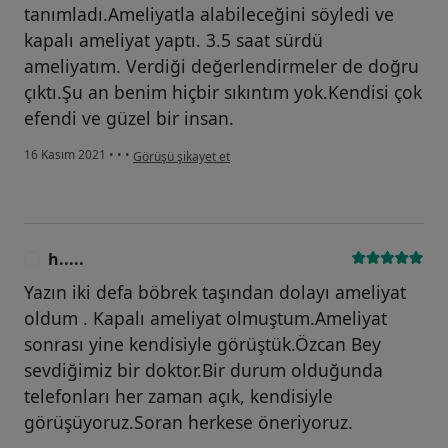
tanımladı.Ameliyatla alabileceğini söyledi ve
kapalı ameliyat yaptı. 3.5 saat sürdü
ameliyatım. Verdiği değerlendirmeler de doğru
çıktı.Şu an benim hiçbir sıkıntım yok.Kendisi çok
efendi ve güzel bir insan.
kullanıcının görüşüne göre m.....
16 Kasım 2021
•
•
•
Görüşü şikayet et
h.....
H
Yazın iki defa böbrek taşından dolayı ameliyat
oldum . Kapalı ameliyat olmuştum.Ameliyat
sonrası yine kendisiyle görüştük.Özcan Bey
sevdiğimiz bir doktor.Bir durum olduğunda
telefonları her zaman açık, kendisiyle
görüşüyoruz.Soran herkese öneriyoruz.