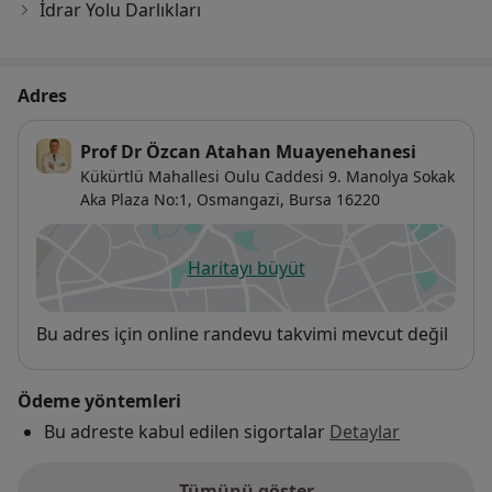
İdrar Yolu Darlıkları
Adres
Prof Dr Özcan Atahan Muayenehanesi
Kükürtlü Mahallesi Oulu Caddesi 9. Manolya Sokak
Aka Plaza No:1,
Osmangazi
,
Bursa
16220
Haritayı büyüt
yeni bir sekmede açılır
Uygunluk
Bu adres için online randevu takvimi mevcut değil
Ödeme yöntemleri
Bu adreste kabul edilen sigortalar
Detaylar
Tümünü göster