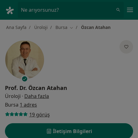
An
Ne arıyorsunuz?
Ana Sayfa
Üroloji
Bursa
Özcan Atahan
Şehir değiştir
Prof. Dr.
Özcan Atahan
uzmanliklar hakkinda
Üroloji
·
Daha fazla
Bursa
1 adres
19 görüş
İletişim Bilgileri