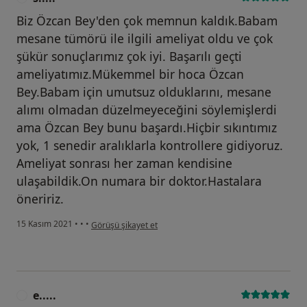
Biz Özcan Bey'den çok memnun kaldık.Babam
mesane tümörü ile ilgili ameliyat oldu ve çok
şükür sonuçlarımız çok iyi. Başarılı geçti
ameliyatımız.Mükemmel bir hoca Özcan
Bey.Babam için umutsuz olduklarını, mesane
alımı olmadan düzelmeyeceğini söylemişlerdi
ama Özcan Bey bunu başardı.Hiçbir sıkıntımız
yok, 1 senedir aralıklarla kontrollere gidiyoruz.
Ameliyat sonrası her zaman kendisine
ulaşabildik.On numara bir doktor.Hastalara
öneririz.
kullanıcının görüşüne göre s.....
15 Kasım 2021
•
•
•
Görüşü şikayet et
e.....
E