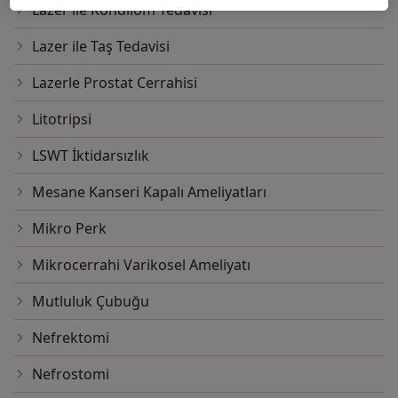
Lazer ile Kondilom Tedavisi
Lazer ile Taş Tedavisi
Lazerle Prostat Cerrahisi
Litotripsi
LSWT İktidarsızlık
Mesane Kanseri Kapalı Ameliyatları
Mikro Perk
Mikrocerrahi Varikosel Ameliyatı
Mutluluk Çubuğu
Nefrektomi
Nefrostomi