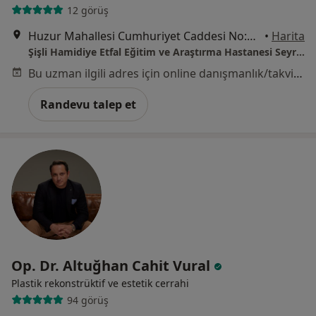
12 görüş
Huzur Mahallesi Cumhuriyet Caddesi No:1 Sarıyer, İstanbul, Sarıyer
•
Harita
Şişli Hamidiye Etfal Eğitim ve Araştırma Hastanesi Seyrantepe Yerleşkesi
Bu uzman ilgili adres için online danışmanlık/takvim sunmuyor.
Randevu talep et
Op. Dr. Altuğhan Cahit Vural
Plastik rekonstrüktif ve estetik cerrahi
94 görüş