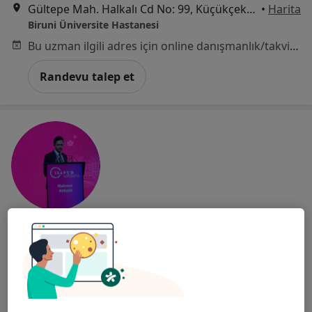
Gültepe Mah. Halkalı Cd No: 99, Küçükçekmece
•
Harita
Biruni Üniversite Hastanesi
Bu uzman ilgili adres için online danışmanlık/takvim sunmuyor.
Randevu talep et
Op. Dr. Mehmet Akbalık
Plastik rekonstrüktif ve estetik cerrahi
1 görüş
Gençosman Mah. Mustafayaşar Cad. No:7 Bağcılar E.A.Has.Bağlı, İstanbul
•
Harita
Bağcılar Eğitim Ve Araştırma Hastanesi Güngören Semt Polikliniği