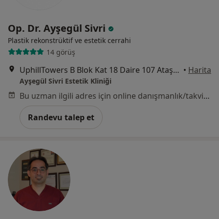
Op. Dr. Ayşegül Sivri
Plastik rekonstrüktif ve estetik cerrahi
14 görüş
UphillTowers B Blok Kat 18 Daire 107 Ataşehir, İstanbul
•
Harita
Ayşegül Sivri Estetik Kliniği
Bu uzman ilgili adres için online danışmanlık/takvim sunmuyor.
Randevu talep et