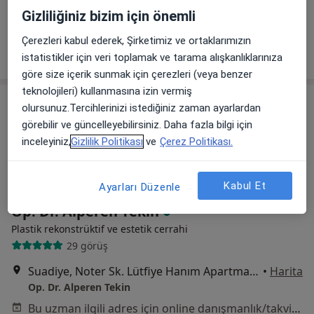
Gizliliğiniz bizim için önemli
Bu uzman ilgili adres için online danışmanlık/takvim sunmuyor.
Çerezleri kabul ederek, Şirketimiz ve ortaklarımızın
Randevu talep et
istatistikler için veri toplamak ve tarama alışkanlıklarınıza
göre size içerik sunmak için çerezleri (veya benzer
teknolojileri) kullanmasına izin vermiş
olursunuz.Tercihlerinizi istediğiniz zaman ayarlardan
görebilir ve güncelleyebilirsiniz. Daha fazla bilgi için
inceleyiniz,
Gizlilik Politikası
ve
Çerez Politikası.
Kabul Et
Ayarları Düzenle
Op. Dr. Alperen Tekin
Plastik rekonstrüktif ve estetik cerrahi
29 görüş
Suadiye, Noter Sk. Lütfiye Hanım Apartmanı No: 21 Daire: 9, İstanbul
•
Harita
Op. Dr. Alperen Tekin
Bu uzman ilgili adres için online danışmanlık/takvim sunmuyor.