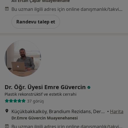
Ali Ertan Çapar Muayenehane
Bu uzman ilgili adres için online danışmanlık/takvim sunmuyor.
Randevu talep et
Dr. Öğr. Üyesi Emre Güvercin
Plastik rekonstrüktif ve estetik cerrahi
37 görüş
Küçükbakkalköy, Brandium Rezidans, Dereboyu Cd No:3/A R5 Blok Kat:15 Daire:94, İstanbul
•
Harita
Dr.Emre Güvercin Muayenehanesi
Bu uzman ilgili adres için online danışmanlık/takvim sunmuyor.