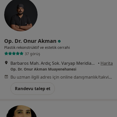
Op. Dr. Onur Akman
Plastik rekonstrüktif ve estetik cerrahi
37 görüş
Barbaros Mah. Ardıç Sok. Varyap Meridian G2 Blok No:4 İç Kapı No:4, İstanbul
•
Harita
Op. Dr. Onur Akman Muayenehanesi
Bu uzman ilgili adres için online danışmanlık/takvim sunmuyor.
Randevu talep et