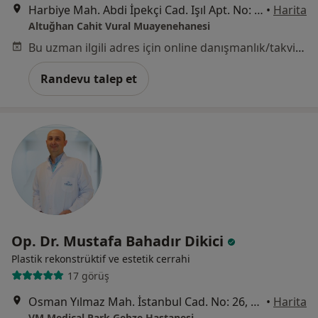
Harbiye Mah. Abdi İpekçi Cad. Işıl Apt. No: 3/3 Nişantaşı, İstanbul
•
Harita
Altuğhan Cahit Vural Muayenehanesi
Bu uzman ilgili adres için online danışmanlık/takvim sunmuyor.
Randevu talep et
Op. Dr. Mustafa Bahadır Dikici
Plastik rekonstrüktif ve estetik cerrahi
17 görüş
Osman Yılmaz Mah. İstanbul Cad. No: 26, Kocaeli
•
Harita
VM Medical Park Gebze Hastanesi