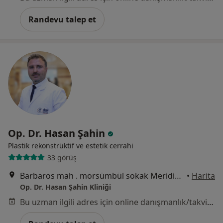
Randevu talep et
Op. Dr. Hasan Şahin
Plastik rekonstrüktif ve estetik cerrahi
33 görüş
Barbaros mah . morsümbül sokak Meridian Business I blok no:1 , daire no: 102/103, İstanbul
•
Harita
Op. Dr. Hasan Şahin Kliniği
Bu uzman ilgili adres için online danışmanlık/takvim sunmuyor.