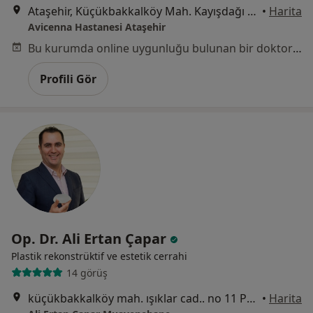
Ataşehir, Küçükbakkalköy Mah. Kayışdağı Cad. No:47 İstanbul, Ataşehir
•
Harita
Avicenna Hastanesi Ataşehir
Bu kurumda online uygunluğu bulunan bir doktor veya uzman bulunamadı
Profili Gör
Op. Dr. Ali Ertan Çapar
Plastik rekonstrüktif ve estetik cerrahi
14 görüş
küçükbakkalköy mah. ışıklar cad.. no 11 Provita 2. kat, İstanbul
•
Harita