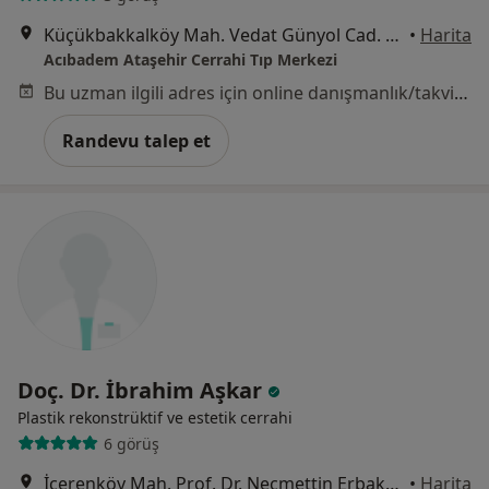
Küçükbakkalköy Mah. Vedat Günyol Cad. No.36, 34750, Ataşehir
•
Harita
Acıbadem Ataşehir Cerrahi Tıp Merkezi
Bu uzman ilgili adres için online danışmanlık/takvim sunmuyor.
Randevu talep et
Doç. Dr. İbrahim Aşkar
Plastik rekonstrüktif ve estetik cerrahi
6 görüş
İçerenköy Mah. Prof. Dr. Necmettin Erbakan Cad. Özce Yılmaz İş Merkezi No:97 İç Kapı No:25 Kat:6, İstanbul
•
Harita