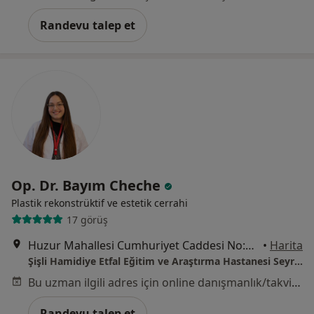
Randevu talep et
Op. Dr. Bayım Cheche
Plastik rekonstrüktif ve estetik cerrahi
17 görüş
Huzur Mahallesi Cumhuriyet Caddesi No:1 Sarıyer, İstanbul, Sarıyer
•
Harita
Şişli Hamidiye Etfal Eğitim ve Araştırma Hastanesi Seyrantepe Yerleşkesi
Bu uzman ilgili adres için online danışmanlık/takvim sunmuyor.
Randevu talep et