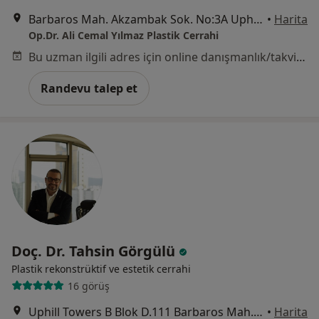
Barbaros Mah. Akzambak Sok. No:3A Uphıll Towers B Kule Daire: 141, İstanbul
•
Harita
Op.Dr. Ali Cemal Yılmaz Plastik Cerrahi
Bu uzman ilgili adres için online danışmanlık/takvim sunmuyor.
Randevu talep et
Doç. Dr. Tahsin Görgülü
Plastik rekonstrüktif ve estetik cerrahi
16 görüş
Uphill Towers B Blok D.111 Barbaros Mah. Akzambak sok. No:3, İstanbul
•
Harita