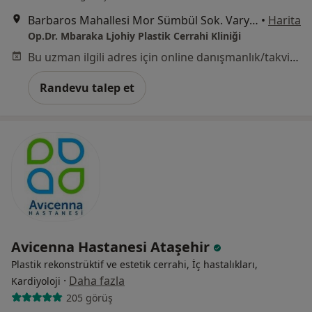
Barbaros Mahallesi Mor Sümbül Sok. Varyap Meridian I Blok Kat:8 Daire:103, 34746 Ataşehir/İstanbul, İstanbul
•
Harita
Op.Dr. Mbaraka Ljohiy Plastik Cerrahi Kliniği
Bu uzman ilgili adres için online danışmanlık/takvim sunmuyor.
Randevu talep et
Avicenna Hastanesi Ataşehir
Plastik rekonstrüktif ve estetik cerrahi, İç hastalıkları,
·
Daha fazla
Kardiyoloji
205 görüş