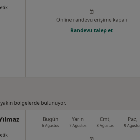
etik
Online randevu erişime kapalı
Randevu talep et
 yakın bölgelerde bulunuyor.
 Yılmaz
Bugün
Yarın
Cmt,
Paz,
6 Ağustos
7 Ağustos
8 Ağustos
9 Ağusto
etik