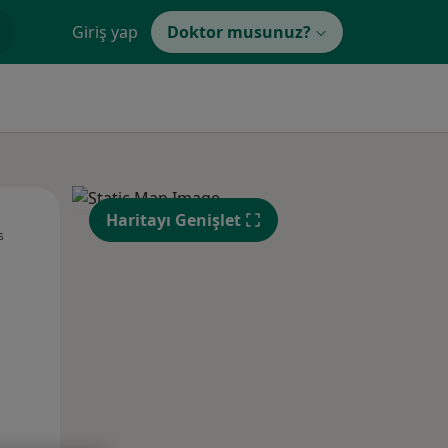
Giriş yap
Doktor musunuz?
Pzt,
Sal,
Çar,
Haritayı Genişlet
s
10 Ağustos
11 Ağustos
12 Ağustos