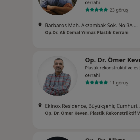
cerrahi
23 görüş
Barbaros Mah. Akzambak Sok. No:3A Uphıll Towers B Kule Daire: 141, İstanbul
Op.Dr. Ali Cemal Yılmaz Plastik Cerrahi
Op. Dr. Ömer Ke
Plastik rekonstrüktif ve est
cerrahi
11 görüş
Ekinox Residence, Büyükşehir, Cumhuriyet Cd. E-2 kat 