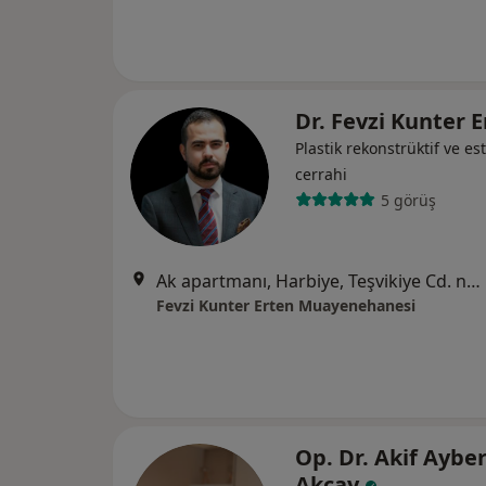
Dr. Fevzi Kunter 
Plastik rekonstrüktif ve est
cerrahi
5 görüş
Ak apartmanı, Harbiye, Teşvikiye Cd. no:61 iç kapı no:1, İstanbul
Fevzi Kunter Erten Muayenehanesi
Op. Dr. Akif Aybe
Akçay