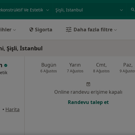
ilgi alanı ve hastalık, isim
örnek: İstanbul
ihler
Sigorta
Daha fazla filtre
, Şişli, İstanbul
an
Bugün
Yarın
Cmt,
Paz,
6 Ağustos
7 Ağustos
8 Ağustos
9 Ağusto
etik
Online randevu erişime kapalı
Randevu talep et
•
Harita