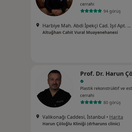
cerrahi
94 görüş
Harbiye Mah. Abdi İpekçi Cad. Işıl Apt. No: 3/3 Nişantaşı, İstanbul
Altuğhan Cahit Vural Muayenehanesi
Prof. Dr. Harun Ç
Plastik rekonstrüktif ve est
cerrahi
80 görüş
Valikonağı Caddesi, İstanbul
•
Harita
Harun Çöloğlu Kliniği (drharuns clinic)