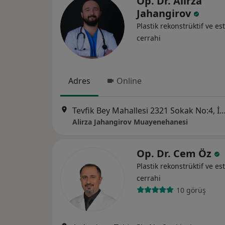
Op. Dr. Alirza
Jahangirov
Plastik rekonstrüktif ve est
cerrahi
Adres
Online
Tevfik Bey Mahallesi 2321 Sokak No:4, 
Alirza Jahangirov Muayenehanesi
Op. Dr. Cem Öz
Plastik rekonstrüktif ve est
cerrahi
10 görüş