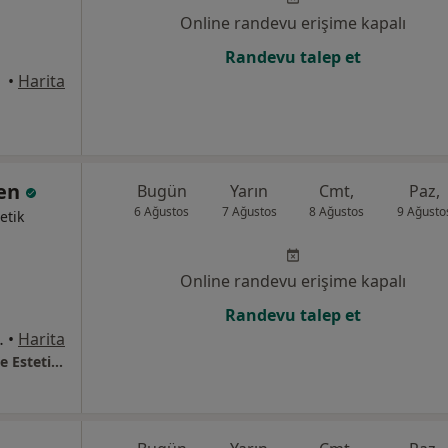
Online randevu erişime kapalı
Randevu talep et
•
Harita
ven
Bugün
Yarın
Cmt,
Paz,
6 Ağustos
7 Ağustos
8 Ağustos
9 Ağusto
etik
Online randevu erişime kapalı
Randevu talep et
Kat 2 Daire 1,, İstanbul
•
Harita
Op. Dr. Ömer Keven, Plastik Rekonstrüktif Ve Estetik Cerrahi