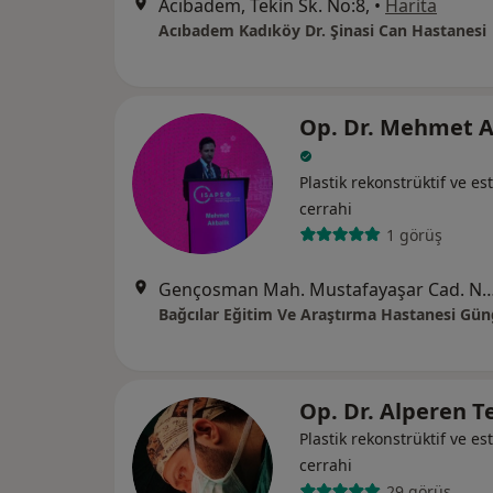
Acıbadem, Tekin Sk. No:8,
•
Harita
Acıbadem Kadıköy Dr. Şinasi Can Hastanesi
Op. Dr. Mehmet A
Plastik rekonstrüktif ve est
cerrahi
1 görüş
Gençosman Mah. Mustafayaşar Cad. No:7 Bağcılar E.A.Ha
Op. Dr. Alperen T
Plastik rekonstrüktif ve est
cerrahi
29 görüş