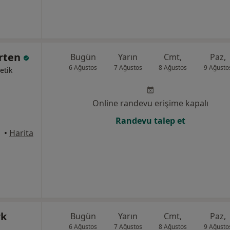
Erten
Bugün
Yarın
Cmt,
Paz,
6 Ağustos
7 Ağustos
8 Ağustos
9 Ağusto
etik
Online randevu erişime kapalı
Randevu talep et
•
Harita
rk
Bugün
Yarın
Cmt,
Paz,
6 Ağustos
7 Ağustos
8 Ağustos
9 Ağusto