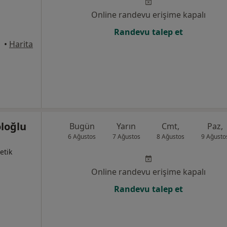
Online randevu erişime kapalı
Randevu talep et
•
Harita
öloğlu
Bugün
Yarın
Cmt,
Paz,
6 Ağustos
7 Ağustos
8 Ağustos
9 Ağusto
etik
Online randevu erişime kapalı
Randevu talep et