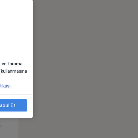
Pzt,
Sal,
Çar,
s
10 Ağustos
11 Ağustos
12 Ağustos
ak ve tarama
i) kullanmasına
tikası.
abul Et
Pzt,
Sal,
Çar,
s
10 Ağustos
11 Ağustos
12 Ağustos