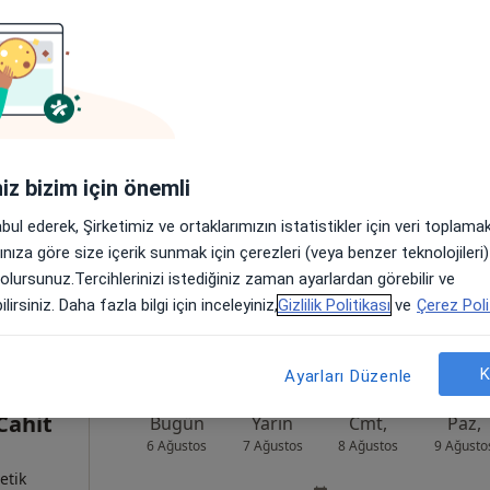
 Karun
Bugün
Yarın
Cmt,
Paz,
6 Ağustos
7 Ağustos
8 Ağustos
9 Ağusto
etik
Online randevu erişime kapalı
iniz bizim için önemli
Randevu talep et
abul ederek, Şirketimiz ve ortaklarımızın istatistikler için veri toplam
 Şişli
•
Harita
arınıza göre size içerik sunmak için çerezleri (veya benzer teknolojiler
 olursunuz.Tercihlerinizi istediğiniz zaman ayarlardan görebilir ve
lirsiniz. Daha fazla bilgi için inceleyiniz,
Gizlilik Politikası
ve
Çerez Poli
K
Ayarları Düzenle
Cahit
Bugün
Yarın
Cmt,
Paz,
6 Ağustos
7 Ağustos
8 Ağustos
9 Ağusto
etik