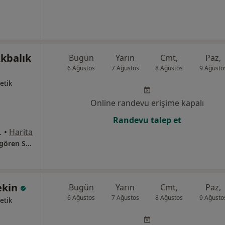
kbalık
Bugün
Yarın
Cmt,
Paz,
6 Ağustos
7 Ağustos
8 Ağustos
9 Ağusto
etik
Online randevu erişime kapalı
Randevu talep et
s.Bağlı, İstanbul
•
Harita
Bağcılar Eğitim Ve Araştırma Hastanesi Güngören Semt Polikliniği
ekin
Bugün
Yarın
Cmt,
Paz,
6 Ağustos
7 Ağustos
8 Ağustos
9 Ağusto
etik