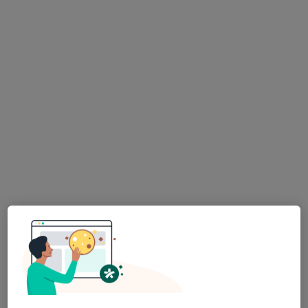
30 görüş
Hakkı Yeten Cd. No:19 Unımed Center K:3, İstanbul
•
Harita
Ozan Aslan Muayenehanesi
Bu uzman ilgili adres için online danışmanlık/takvim sunmuyor.
Randevu talep et
Op. Dr. Alirza Jahangirov
Plastik rekonstrüktif ve estetik cerrahi
Adres
Online