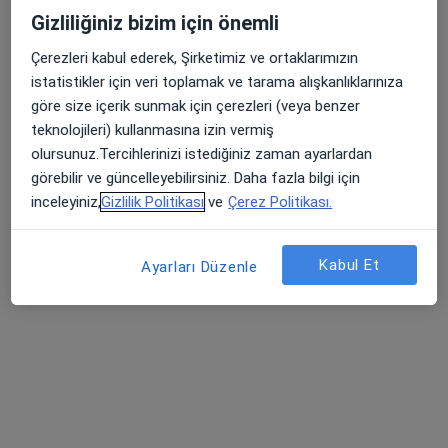
Gizliliğiniz bizim için önemli
Tevfik Bey Mahallesi 2321 Sokak No:4, İstanbul
•
Harita
Çerezleri kabul ederek, Şirketimiz ve ortaklarımızın
Alirza Jahangirov Muayenehanesi
istatistikler için veri toplamak ve tarama alışkanlıklarınıza
Bu uzman ilgili adres için online danışmanlık/takvim sunmuyor.
göre size içerik sunmak için çerezleri (veya benzer
teknolojileri) kullanmasına izin vermiş
Randevu talep et
olursunuz.Tercihlerinizi istediğiniz zaman ayarlardan
görebilir ve güncelleyebilirsiniz. Daha fazla bilgi için
inceleyiniz,
Gizlilik Politikası
ve
Çerez Politikası.
Kabul Et
Ayarları Düzenle
Op. Dr. Cem Öz
Plastik rekonstrüktif ve estetik cerrahi
10 görüş