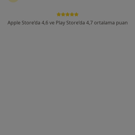
Ahmet Adnan Saygun Cad. Canan Sok. No:5 Ulus, Beşiktaş
•
Harita
Liv Hospital Ulus
Apple Store’da 4,6 ve Play Store’da 4,7 ortalama puan
Bu uzman ilgili adres için online danışmanlık/takvim sunmuyor.
Randevu talep et
Op. Dr. Onur Sümer
Plastik rekonstrüktif ve estetik cerrahi
23 görüş
Akatlar Mahallesi Cebeci Caddesi No: 18 Etiler, İstanbul
•
Harita