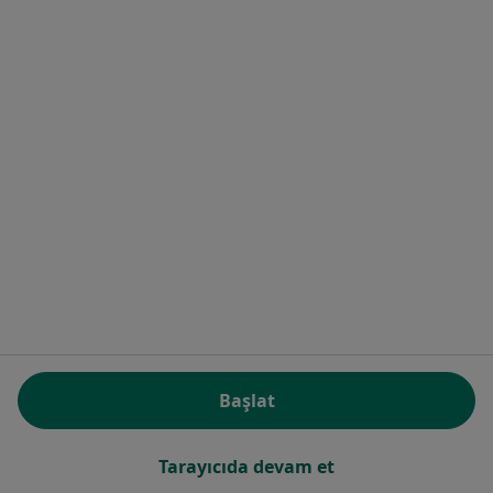
Plastik rekonstrüktif ve estetik cerrahi
38 görüş
BÜYÜKDERE CADDESİ BİNA NO: 24, HUKUKÇULAR SİTESİ, KAT 2 DAİRE NO: 20, İstanbul
•
Harita
Estefix Estetik Merkezi
Bu uzman ilgili adres için online danışmanlık/takvim sunmuyor.
Randevu talep et
Başlat
Op. Dr. Mehmet Haşim Güner
Tarayıcıda devam et
Plastik rekonstrüktif ve estetik cerrahi