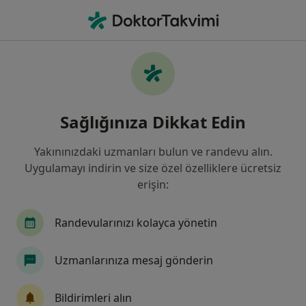
An
Plastik Rekonstrüktif Ve Estetik Cerrahi • Beşiktaş, Istanbul
Filters
Sigorta
Harita
Plastik Rekonstrüktif Ve Estetik Cerrahi,
Sağlığınıza Dikkat Edin
Beşiktaş, İstanbul
Yakınınızdaki uzmanları bulun ve randevu alın.
Uygulamayı indirin ve size özel özelliklere ücretsiz
erişin:
Randevularınızı kolayca yönetin
Uzmanlarınıza mesaj gönderin
Dr. Öğr. Üyesi Aslı Datlı
Plastik rekonstrüktif ve estetik cerrahi
Bildirimleri alın
53 görüş