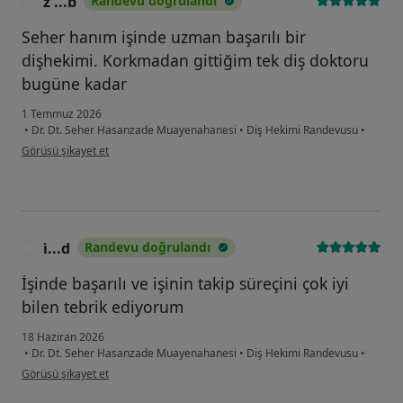
z ...b
Randevu doğrulandı
Z
Seher hanım işinde uzman başarılı bir
dişhekimi. Korkmadan gittiğim tek diş doktoru
bugüne kadar
1 Temmuz 2026
•
Dr. Dt. Seher Hasanzade Muayenahanesi
•
Diş Hekimi Randevusu
•
kullanıcının görüşüne göre z ...b
Görüşü şikayet et
i̇...d
Randevu doğrulandı
I
İşinde başarılı ve işinin takip süreçini çok iyi
bilen tebrik ediyorum
18 Haziran 2026
•
Dr. Dt. Seher Hasanzade Muayenahanesi
•
Diş Hekimi Randevusu
•
kullanıcının görüşüne göre i̇...d
Görüşü şikayet et