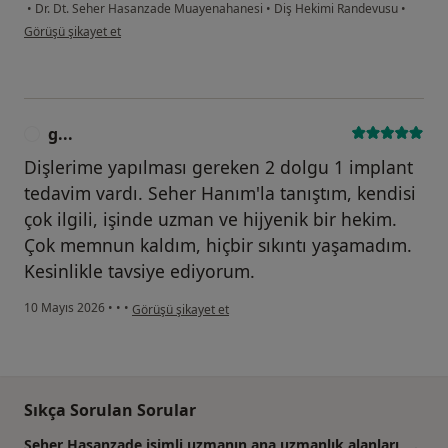
•
Dr. Dt. Seher Hasanzade Muayenahanesi
•
Diş Hekimi Randevusu
•
kullanıcının görüşüne göre d ...m
Görüşü şikayet et
g...
G
Dişlerime yapılması gereken 2 dolgu 1 implant
tedavim vardı. Seher Hanım'la tanıştım, kendisi
çok ilgili, işinde uzman ve hijyenik bir hekim.
Çok memnun kaldım, hiçbir sıkıntı yaşamadım.
Kesinlikle tavsiye ediyorum.
kullanıcının görüşüne göre g...
10 Mayıs 2026
•
•
•
Görüşü şikayet et
Sıkça Sorulan Sorular
Seher Hasanzade isimli uzmanın ana uzmanlık alanları