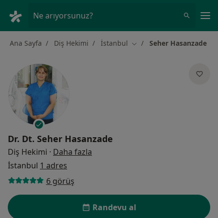
An
Ne arıyorsunuz?
Ana Sayfa
Diş Hekimi
İstanbul
Seher Hasanzade
Şehir değiştir
Dr. Dt.
Seher Hasanzade
uzmanliklar hakkinda
Diş Hekimi
·
Daha fazla
İstanbul
1 adres
6 görüş
Randevu al