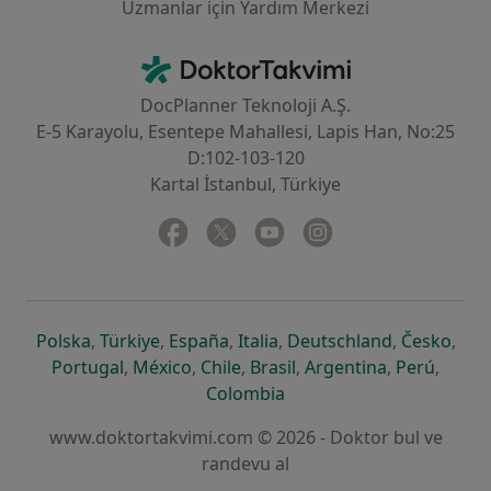
Uzmanlar için Yardım Merkezi
İletişim
DoktorTakvimi - Ana Sayfa
DocPlanner Teknoloji A.Ş.
E-5 Karayolu, Esentepe Mahallesi, Lapis Han, No:25
D:102-103-120
Kartal İstanbul, Türkiye
Facebook
yeni bir sekmede açılır
Twitter
yeni bir sekmede açılır
Youtube
yeni bir sekmede açılır
Instagram
yeni bir sekmede aç
yeni bir sekmede açılır
yeni bir sekmede açılır
yeni bir sekmede açılır
yeni bir sekmede açılır
yeni bir sek
yeni 
Polska
,
Türkiye
,
España
,
Italia
,
Deutschland
,
Česko
,
yeni bir sekmede açılır
yeni bir sekmede açılır
yeni bir sekmede açılır
yeni bir sekmede açılır
yeni bir sekm
yeni bi
Portugal
,
México
,
Chile
,
Brasil
,
Argentina
,
Perú
,
yeni bir sekmede açılır
Colombia
www.doktortakvimi.com © 2026 - Doktor bul ve
randevu al