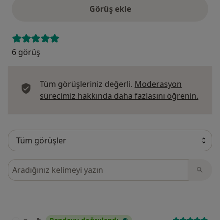
Görüş ekle
6 görüş
Tüm görüşleriniz değerli.
Moderasyon
Görüş
sürecimiz hakkında daha fazlasını öğrenin.
Görüşler içerisinde ara