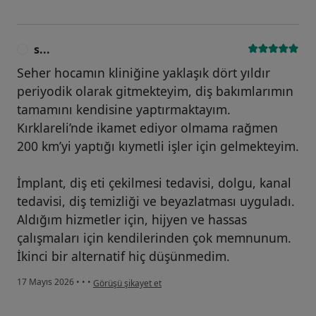
s...
S
Seher hocamın kliniğine yaklaşık dört yıldır
periyodik olarak gitmekteyim, diş bakımlarımın
tamamını kendisine yaptırmaktayım.
Kırklareli’nde ikamet ediyor olmama rağmen
200 km’yi yaptığı kıymetli işler için gelmekteyim.
İmplant, diş eti çekilmesi tedavisi, dolgu, kanal
tedavisi, diş temizliği ve beyazlatması uyguladı.
Aldığım hizmetler için, hijyen ve hassas
çalışmaları için kendilerinden çok memnunum.
İkinci bir alternatif hiç düşünmedim.
kullanıcının görüşüne göre s...
17 Mayıs 2026
•
•
•
Görüşü şikayet et