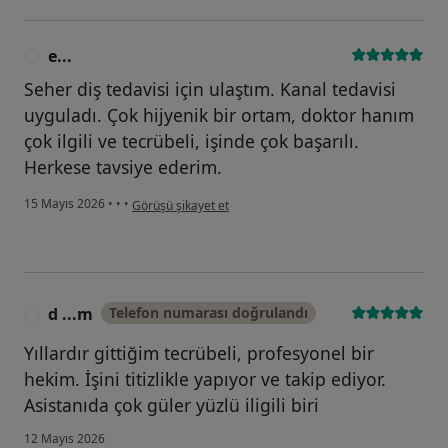
e...
E
Seher diş tedavisi için ulaştım. Kanal tedavisi
uyguladı. Çok hijyenik bir ortam, doktor hanım
çok ilgili ve tecrübeli, işinde çok başarılı.
Herkese tavsiye ederim.
kullanıcının görüşüne göre e...
15 Mayıs 2026
•
•
•
Görüşü şikayet et
d ...m
Telefon numarası doğrulandı
D
Yıllardır gittiğim tecrübeli, profesyonel bir
hekim. İşini titizlikle yapıyor ve takip ediyor.
Asistanıda çok güler yüzlü iligili biri
12 Mayıs 2026