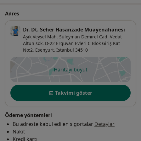
Adres
Dr. Dt. Seher Hasanzade Muayenahanesi
Aşık Veysel Mah. Süleyman Demirel Cad. Vedat
Altun sok. D-22 Erguvan Evleri C Blok Giriş Kat
No:2,
Esenyurt
,
İstanbul
34510
Haritayı büyüt
yeni bir sekmede açılır
Uygunluk
Takvimi göster
Ödeme yöntemleri
Bu adreste kabul edilen sigortalar
Detaylar
Nakit
Kredi kartı