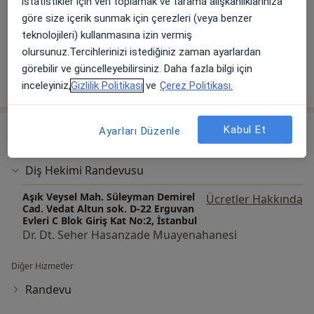
istatistikler için veri toplamak ve tarama alışkanlıklarınıza
göre size içerik sunmak için çerezleri (veya benzer
Galeriyi görüntüle (1)
teknolojileri) kullanmasına izin vermiş
olursunuz.Tercihlerinizi istediğiniz zaman ayarlardan
görebilir ve güncelleyebilirsiniz. Daha fazla bilgi için
Tümünü göster
deneyim hakkında
inceleyiniz,
Gizlilik Politikası
ve
Çerez Politikası.
Kabul Et
Hizmetler
Ayarları Düzenle
Başlıca Hizmetler
Diş Hekimi Randevusu
Aşık Veysel Mah. Süleyman Demirel
Ücretler Hakkında
Cad. Vedat Altun sok. D-22 Erguvan
Evleri C Blok Giriş Kat No:2, İstanbul
Dr. Dt. Seher Hasanzade Muayenahanesi
Diğer Hizmetler
Randevu