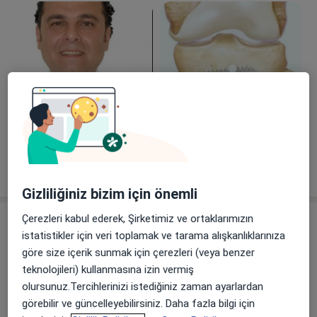
Galeriyi görüntüle (12)
Tümünü göster
deneyim hakkında
Gizliliğiniz bizim için önemli
Çerezleri kabul ederek, Şirketimiz ve ortaklarımızın
Hizmetler
istatistikler için veri toplamak ve tarama alışkanlıklarınıza
Başlıca Hizmetler
göre size içerik sunmak için çerezleri (veya benzer
Ortopedi Ve Travmatoloji Randevusu
teknolojileri) kullanmasına izin vermiş
Gürselpaşa mahallesi Öğretmenler
olursunuz.Tercihlerinizi istediğiniz zaman ayarlardan
Ücretler Hakkında
Bulvarı.Tepelizade iş merkezi.Real
görebilir ve güncelleyebilirsiniz. Daha fazla bilgi için
Avm karşısı B Blok Kat 1 numara 4,