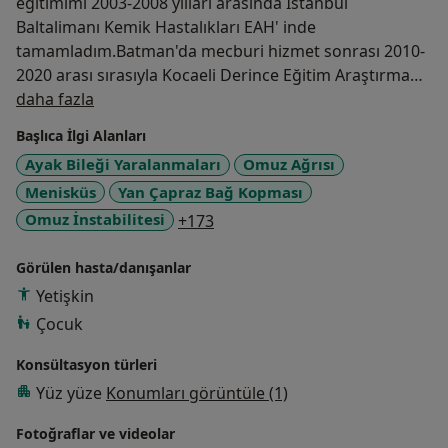
eğitimimi 2003-2008 yılları arasında İstanbul
Baltalimanı Kemik Hastalıkları EAH' inde
tamamladım.Batman'da mecburi hizmet sonrası 2010-
2020 arası sırasıyla Kocaeli Derince Eğitim Araştırma
Hakkımda
Hastanesi,Adana Numune EAH ve Adana
daha fazla
Şehir EAH 'nde Ortopedi ve Travmatoloji Uzmanı
Başlıca İlgi Alanları
olarak görev yaptım.2019 yılında doçentlik ünvanını
Ayak Bileği Yaralanmaları
Omuz Ağrısı
aldım.Temmuz -2020 itibariyle Özel Adana Medline
Menisküs
Yan Çapraz Bağ Kopması
Hastanesin'de hizmet vermekteyim.
a11y_sr_more_diseases
Omuz İnstabilitesi
+173
Görülen hasta/danışanlar
Yetişkin
Çocuk
Konsültasyon türleri
Yüz yüze
Konumları görüntüle (1)
Fotoğraflar ve videolar