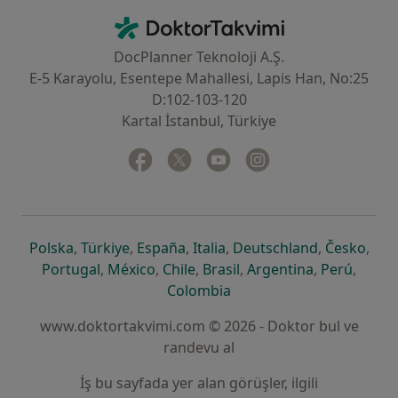
İletişim
DoktorTakvimi - Ana Sayfa
DocPlanner Teknoloji A.Ş.
E-5 Karayolu, Esentepe Mahallesi, Lapis Han, No:25
D:102-103-120
Kartal İstanbul, Türkiye
Facebook
yeni bir sekmede açılır
Twitter
yeni bir sekmede açılır
Youtube
yeni bir sekmede açılır
Instagram
yeni bir sekmede aç
yeni bir sekmede açılır
yeni bir sekmede açılır
yeni bir sekmede açılır
yeni bir sekmede açılır
yeni bir sek
yeni 
Polska
,
Türkiye
,
España
,
Italia
,
Deutschland
,
Česko
,
yeni bir sekmede açılır
yeni bir sekmede açılır
yeni bir sekmede açılır
yeni bir sekmede açılır
yeni bir sekm
yeni bi
Portugal
,
México
,
Chile
,
Brasil
,
Argentina
,
Perú
,
yeni bir sekmede açılır
Colombia
www.doktortakvimi.com © 2026 - Doktor bul ve
randevu al
İş bu sayfada yer alan görüşler, ilgili