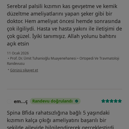
Serebral palsili kızımın kas gevşetme ve kemik
düzeltme ameliyatlarını yapan şeker gibi bir
doktor. Hem ameliyat öncesi hemde sonrasında
çok ilgiliydi. Hasta ve hasta yakını ile iletişimi de
çok güzel. İyiki tanımışız. Allah yolunu bahtını
açık etsin
11 Ocak 2026
•
Prof. Dr. Ümit Tuhanioğlu Muayenehanesi
•
Ortopedi Ve Travmatoloji
Randevusu
kullanıcının görüşüne göre z.....
•
Görüşü şikayet et
em...ç
Randevu doğrulandı
E
Spina Bfida rahatsızlığına bağlı 5 yaşındaki
kızımın kalça çıkığı ameliyatını başarılı bir
şekilde aileyide bilgilendirerek gerçekleştirdi.