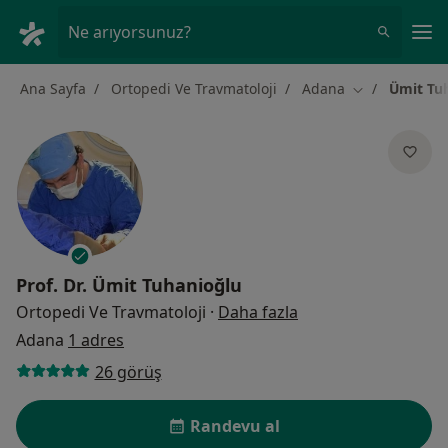
An
Ne arıyorsunuz?
Ana Sayfa
Ortopedi Ve Travmatoloji
Adana
Ümit Tu
Şehir değiştir
Prof. Dr.
Ümit Tuhanioğlu
uzmanliklar hakkin
Ortopedi Ve Travmatoloji
·
Daha fazla
Adana
1 adres
26 görüş
Randevu al