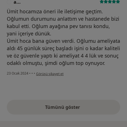
a...
A
Ümit hocamıza öneri ile iletişime geçtim.
Oğlumun durumunu anlattım ve hastanede bizi
kabul etti. Oğlum ayağına pev tanısı kondu,
yani içeriye dünük.
Ümit hoca bana güven verdi. Oğlumu ameliyata
aldı 45 günlük süreç başladı işini o kadar kaliteli
ve öz güvenle yaptı ki ameliyat 4 4 lük ve sonuç
odaklı olmuştu, şimdi oğlum top oynuyor.
kullanıcının görüşüne göre a...
23 Ocak 2024
•
•
•
Görüşü şikayet et
Tümünü göster
yukarıdaki görüşler