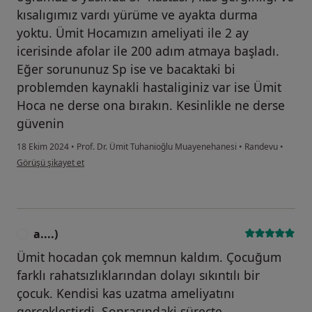
kısalıgımız vardı yürüme ve ayakta durma
yoktu. Ümit Hocamızın ameliyati ile 2 ay
icerisinde afolar ile 200 adım atmaya başladı.
Eğer sorununuz Sp ise ve bacaktaki bi
problemden kaynakli hastaliginiz var ise Ümit
Hoca ne derse ona bırakın. Kesinlikle ne derse
güvenin
18 Ekim 2024
•
Prof. Dr. Ümit Tuhanioğlu Muayenehanesi
•
Randevu
•
kullanıcının görüşüne göre ha...z
Görüşü şikayet et
a....)
A
Ümit hocadan çok memnun kaldım. Çocuğum
farklı rahatsızlıklarından dolayı sıkıntılı bir
çocuk. Kendisi kas uzatma ameliyatını
gerçekleştirdi. Sonrasındaki süreçte