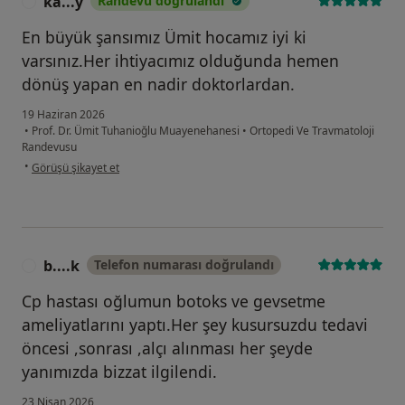
ka...y
Randevu doğrulandı
K
En büyük şansımız Ümit hocamız iyi ki
varsınız.Her ihtiyacımız olduğunda hemen
dönüş yapan en nadir doktorlardan.
19 Haziran 2026
•
Prof. Dr. Ümit Tuhanioğlu Muayenehanesi
•
Ortopedi Ve Travmatoloji
Randevusu
kullanıcının görüşüne göre ka...y
•
Görüşü şikayet et
b....k
Telefon numarası doğrulandı
B
Cp hastası oğlumun botoks ve gevsetme
ameliyatlarını yaptı.Her şey kusursuzdu tedavi
öncesi ,sonrası ,alçı alınması her şeyde
yanımızda bizzat ilgilendi.
23 Nisan 2026