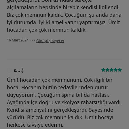
alçılamaların hepsinde birebir kendisi ilgilendi.
Biz çok memnun kaldık. Çocuğum şu anda daha
iyi durumda. İyi ki ameliyatını yaptırmışız. Ümit
hocadan çok çok memnun kaldık.
kullanıcının görüşüne göre a....)
16 Mart 2024
•
•
•
Görüşü şikayet et
s....)
S
Ümit hocadan çok memnunum. Çok ilgili bir
hoca. Hocanın bütün tedavilerinden gurur
duyuyorum. Çocuğum spina bifida hastası.
Ayağında içe doğru ve skolyoz rahatsızlığı vardı.
Kendisi ameliyatını gerçekleştirdi. Sayesinde
yürüdü. Biz çok memnun kaldık. Ümit hocayı
herkese tavsiye ederim.