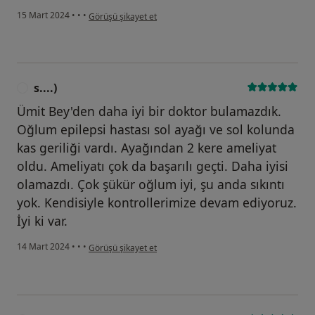
kullanıcının görüşüne göre s....)
15 Mart 2024
•
•
•
Görüşü şikayet et
s....)
S
Ümit Bey'den daha iyi bir doktor bulamazdık.
Oğlum epilepsi hastası sol ayağı ve sol kolunda
kas geriliği vardı. Ayağından 2 kere ameliyat
oldu. Ameliyatı çok da başarılı geçti. Daha iyisi
olamazdı. Çok şükür oğlum iyi, şu anda sıkıntı
yok. Kendisiyle kontrollerimize devam ediyoruz.
İyi ki var.
kullanıcının görüşüne göre s....)
14 Mart 2024
•
•
•
Görüşü şikayet et