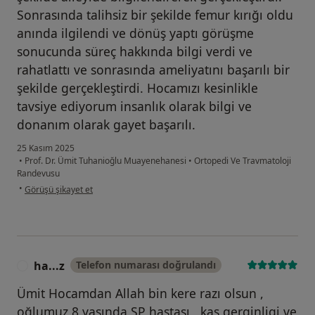
Sonrasında talihsiz bir şekilde femur kırığı oldu
anında ilgilendi ve dönüş yaptı görüşme
sonucunda süreç hakkında bilgi verdi ve
rahatlattı ve sonrasında ameliyatını başarılı bir
şekilde gerçekleştirdi. Hocamızı kesinlikle
tavsiye ediyorum insanlık olarak bilgi ve
donanım olarak gayet başarılı.
25 Kasım 2025
•
Prof. Dr. Ümit Tuhanioğlu Muayenehanesi
•
Ortopedi Ve Travmatoloji
Randevusu
kullanıcının görüşüne göre em...ç
•
Görüşü şikayet et
ha...z
Telefon numarası doğrulandı
H
Ümit Hocamdan Allah bin kere razı olsun ,
oğlumuz 8 yasında SP hastası , kas gerginligi ve