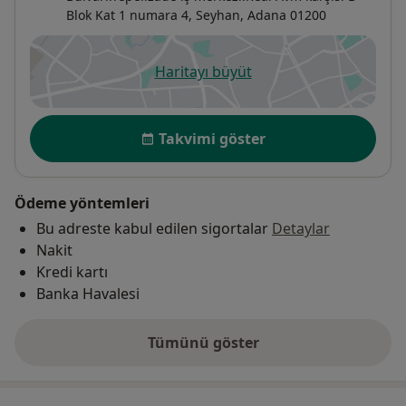
Blok Kat 1 numara 4,
Seyhan
,
Adana
01200
Haritayı büyüt
yeni bir sekmede açılır
Uygunluk
Takvimi göster
Ödeme yöntemleri
Bu adreste kabul edilen sigortalar
Detaylar
Nakit
Kredi kartı
Banka Havalesi
Tümünü göster
adres hakkında