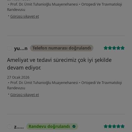
•
Prof. Dr. Ümit Tuhanioğlu Muayenehanesi
•
Ortopedi Ve Travmatoloji
Randevusu
kullanıcının görüşüne göre b....k
•
Görüşü şikayet et
yu...n
Telefon numarası doğrulandı
Y
Ameliyat ve tedavi sürecimiz çok iyi şekilde
devam ediyor.
27 Ocak 2026
•
Prof. Dr. Ümit Tuhanioğlu Muayenehanesi
•
Ortopedi Ve Travmatoloji
Randevusu
kullanıcının görüşüne göre yu...n
•
Görüşü şikayet et
z.....
Randevu doğrulandı
Z