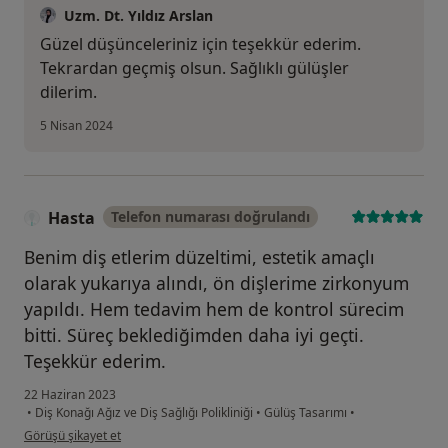
Uzm. Dt. Yıldız Arslan
Güzel düşünceleriniz için teşekkür ederim.
Tekrardan geçmiş olsun. Sağlıklı gülüşler
dilerim.
5 Nisan 2024
Hasta
Telefon numarası doğrulandı
Benim diş etlerim düzeltimi, estetik amaçlı
olarak yukarıya alındı, ön dişlerime zirkonyum
yapıldı. Hem tedavim hem de kontrol sürecim
bitti. Süreç beklediğimden daha iyi geçti.
Teşekkür ederim.
22 Haziran 2023
•
Diş Konağı Ağız ve Diş Sağlığı Polikliniği
•
Gülüş Tasarımı
•
kullanıcının görüşüne göre Hasta
Görüşü şikayet et