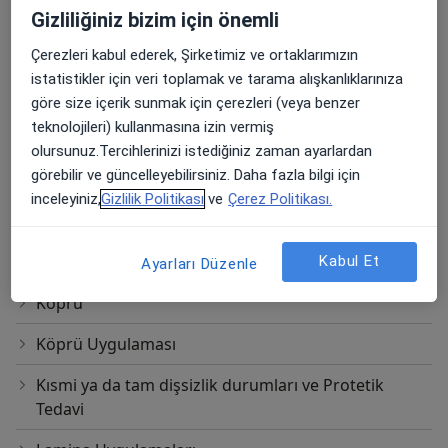
Estetik Porselen
Gizliliğiniz bizim için önemli
Çerezleri kabul ederek, Şirketimiz ve ortaklarımızın
Gülüş Tasarımı
istatistikler için veri toplamak ve tarama alışkanlıklarınıza
Hareketli Protez
göre size içerik sunmak için çerezleri (veya benzer
teknolojileri) kullanmasına izin vermiş
Hassas Bağlantılı Protezler
olursunuz.Tercihlerinizi istediğiniz zaman ayarlardan
görebilir ve güncelleyebilirsiniz. Daha fazla bilgi için
Inlay - Onlay (Porselen Dolgu)
inceleyiniz,
Gizlilik Politikası
ve
Çerez Politikası.
Kontrol Randevusu
Kron-köprü
Kabul Et
Ayarları Düzenle
Köprü
Köprü Uygulaması
Kısmi ya da tam dişsizlik durumları ve Protetik
Tedavi