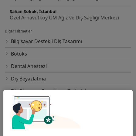
Şahan Sokak, İstanbul
Özel Arnavutköy GM Ağız ve Diş Sağlığı Merkezi
Diğer Hizmetler
Bilgisayar Destekli Diş Tasarımı
Botoks
Dental Anestezi
Diş Beyazlatma
Diş Sıkma ve Gıcırdatma Tedavisi
E-Max Diş Kaplama
Empress Porselen Kaplama
Estetik Diş Hekimliği Uygulamaları