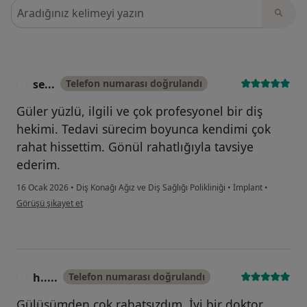
Görüşler içerisinde ara
se...
Telefon numarası doğrulandı
S
Güler yüzlü, ilgili ve çok profesyonel bir diş
hekimi. Tedavi sürecim boyunca kendimi çok
rahat hissettim. Gönül rahatlığıyla tavsiye
ederim.
16 Ocak 2026
•
Diş Konağı Ağız ve Diş Sağlığı Polikliniği
•
İmplant
•
kullanıcının görüşüne göre se...
Görüşü şikayet et
h.....
Telefon numarası doğrulandı
H
Gülüşümden çok rahatsızdım. İyi bir doktor