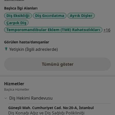
Uzmanlığımı ''Farklı Voltajlarla Anodize Edilmiş
Başlıca İlgi Alanları
Dayanak Vidalarının Geri Çıkarma Torklarının
Diş Eksikliği
Diş Gıcırdatma
Ayrık Dişler
Değerlendirilmesi: İn Vitro Çalışma'' isimli tezimi
Çarpık Diş
sunarak tamamladım.
a1
Temporomandibular Eklem (TME) Rahatsızlıkları
+16
Uygulamalarımda estetik çalışmalar ön planda olup
gülüş tasarımı, zirkonyum ve e-max kaplama, laminate
Görülen hasta/danışanlar
veneerler, inley ve onley ile ilgilenmekteyim. Estetik
Yetişkin (İlgili adreslerde)
uygulamalar harici implant üstü sabit ve hareketli
protezler, hibrit protezler, total ve bölümlü hareketli
Tümünü göster
protezler diğer çalışma alanlarımdandır. Ayrıca
deneyim hakkında
temporomandibular eklem rahatsızlıklarının tedavisi
için splint ve botoks uygulamaları yapmaktayım.
Hizmetler
Başlıca Hizmetler
Diş Hekimi Randevusu
Güneşli Mah. Cumhuriyet Cad. No:20-A, İstanbul
Diş Konağı Ağız ve Diş Sağlığı Polikliniği