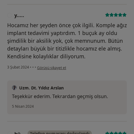
y.....
Y
Hocamız her şeyden önce çok ilgili. Komple ağız
implant tedavimi yaptırdım. 1 buçuk ay oldu
şimdilik bir aksilik yok, çok memnunum. Bütün
detayları büyük bir titizlikle hocamız ele almış.
Kendisine kolaylıklar diliyorum.
kullanıcının görüşüne göre y.....
3 Şubat 2024
•
•
•
Görüşü şikayet et
Uzm. Dt. Yıldız Arslan
Teşekkür ederim. Tekrardan geçmiş olsun.
5 Nisan 2024
bü...
Telefon numarası doğrulandı
B