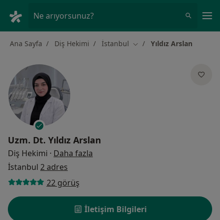
An
Ne arıyorsunuz?
Ana Sayfa
Diş Hekimi
İstanbul
Yıldız Arslan
Şehir değiştir
Uzm. Dt.
Yıldız Arslan
uzmanliklar hakkinda
Diş Hekimi
·
Daha fazla
İstanbul
2 adres
22 görüş
İletişim Bilgileri