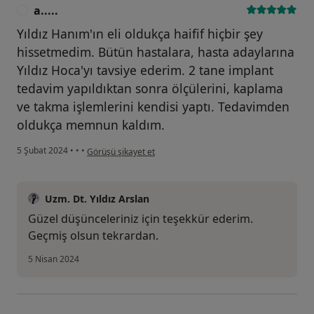
a.....
A
Yıldız Hanım'ın eli oldukça haifif hiçbir şey
hissetmedim. Bütün hastalara, hasta adaylarına
Yıldız Hoca'yı tavsiye ederim. 2 tane implant
tedavim yapıldıktan sonra ölçülerini, kaplama
ve takma işlemlerini kendisi yaptı. Tedavimden
oldukça memnun kaldım.
kullanıcının görüşüne göre a.....
5 Şubat 2024
•
•
•
Görüşü şikayet et
Uzm. Dt. Yıldız Arslan
Güzel düşünceleriniz için teşekkür ederim.
Geçmiş olsun tekrardan.
5 Nisan 2024