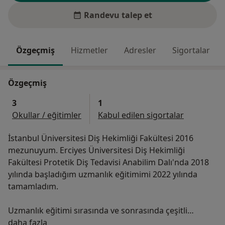
Randevu talep et
Özgeçmiş
Hizmetler
Adresler
Sigortalar
Özgeçmiş
3
1
Okullar / eğitimler
Kabul edilen sigortalar
İstanbul Üniversitesi Diş Hekimliği Fakültesi 2016
mezunuyum. Erciyes Üniversitesi Diş Hekimliği
Fakültesi Protetik Diş Tedavisi Anabilim Dalı'nda 2018
yılında başladığım uzmanlık eğitimimi 2022 yılında
tamamladım.
Uzmanlık eğitimi sırasında ve sonrasında çeşitli
Hakkımda
eğitimler, seminerler ve kongrelere katıldım.
daha fazla