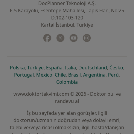
DocPlanner Teknoloji A.Ş.
E-5 Karayolu, Esentepe Mahallesi, Lapis Han, No:25
D:102-103-120
Kartal İstanbul, Türkiye
Facebook
yeni bir sekmede açılır
Twitter
yeni bir sekmede açılır
Youtube
yeni bir sekmede açılır
Instagram
yeni bir sekmede aç
yeni bir sekmede açılır
yeni bir sekmede açılır
yeni bir sekmede açılır
yeni bir sekmede açılır
yeni bir sek
yeni 
Polska
,
Türkiye
,
España
,
Italia
,
Deutschland
,
Česko
,
yeni bir sekmede açılır
yeni bir sekmede açılır
yeni bir sekmede açılır
yeni bir sekmede açılır
yeni bir sekm
yeni bi
Portugal
,
México
,
Chile
,
Brasil
,
Argentina
,
Perú
,
yeni bir sekmede açılır
Colombia
www.doktortakvimi.com © 2026 - Doktor bul ve
randevu al
İş bu sayfada yer alan görüşler, ilgili
doktorun/uzmanın doğrudan veya dolaylı emri,
talebi ve/veya ricası olmaksızın, ilgili hasta/danışan