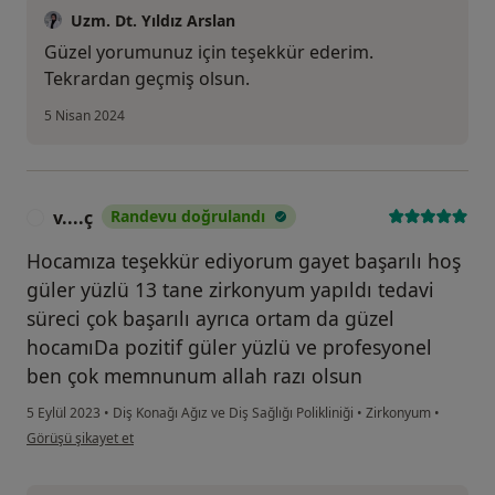
Uzm. Dt. Yıldız Arslan
Güzel yorumunuz için teşekkür ederim.
Tekrardan geçmiş olsun.
5 Nisan 2024
v....ç
Randevu doğrulandı
V
Hocamıza teşekkür ediyorum gayet başarılı hoş
güler yüzlü 13 tane zirkonyum yapıldı tedavi
süreci çok başarılı ayrıca ortam da güzel
hocamıDa pozitif güler yüzlü ve profesyonel
ben çok memnunum allah razı olsun
5 Eylül 2023
•
Diş Konağı Ağız ve Diş Sağlığı Polikliniği
•
Zirkonyum
•
kullanıcının görüşüne göre v....ç
Görüşü şikayet et