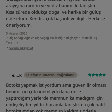
arayışına girdim ve yıldız hanım ile tanıştım.
Kısa sürede oldukça doğal ve harika bir gülüş
elde ettim. Kendisi çok başarılı ve ilgili. Herkese
öneriyorum.
5 Haziran 2025
•
Diş Konağı Ağız ve Diş Sağlığı Polikliniği
•
Bilgisayar Destekli Diş
Tasarımı
kullanıcının görüşüne göre h.....
•
Görüşü şikayet et
e....k
Telefon numarası doğrulandı
E
Botoks yapmak istiyordum ama güvenilir olması
benim için çok önemliydi daha önce
yaptırdığım yerlerde memnun kalmadığım için
endişeliydim yıldız hocamla tanıştık eli çok hafif
botoksumdan çok memnun kaldım şiddetle