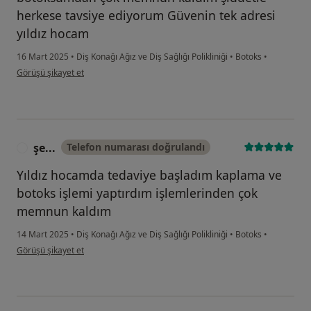
herkese tavsiye ediyorum Güvenin tek adresi
yıldız hocam
16 Mart 2025
•
Diş Konağı Ağız ve Diş Sağlığı Polikliniği
•
Botoks
•
kullanıcının görüşüne göre e....k
Görüşü şikayet et
şe...
Telefon numarası doğrulandı
Ş
Yıldız hocamda tedaviye başladım kaplama ve
botoks işlemi yaptırdım işlemlerinden çok
memnun kaldım
14 Mart 2025
•
Diş Konağı Ağız ve Diş Sağlığı Polikliniği
•
Botoks
•
kullanıcının görüşüne göre şe...
Görüşü şikayet et