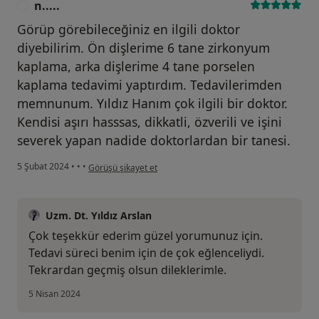
n.....
N
Görüp görebileceğiniz en ilgili doktor
diyebilirim. Ön dişlerime 6 tane zirkonyum
kaplama, arka dişlerime 4 tane porselen
kaplama tedavimi yaptırdım. Tedavilerimden
memnunum. Yıldız Hanım çok ilgili bir doktor.
Kendisi aşırı hasssas, dikkatli, özverili ve işini
severek yapan nadide doktorlardan bir tanesi.
kullanıcının görüşüne göre n.....
5 Şubat 2024
•
•
•
Görüşü şikayet et
Uzm. Dt. Yıldız Arslan
Çok teşekkür ederim güzel yorumunuz için.
Tedavi süreci benim için de çok eğlenceliydi.
Tekrardan geçmiş olsun dileklerimle.
5 Nisan 2024