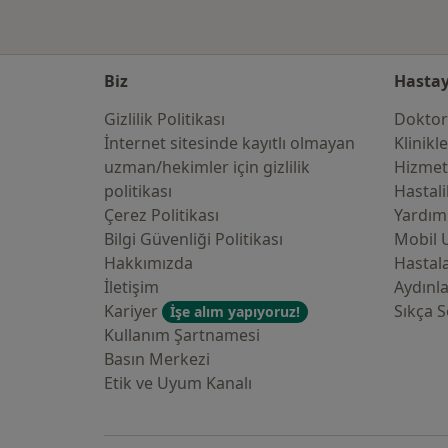
Biz
Hastay
Gizlilik Politikası
Doktor
İnternet sitesinde kayıtlı olmayan
Klinikl
uzman/hekimler i̇çin gizlilik
Hizmet
politikası
Hastali
Çerez Politikası
Yardım
Bilgi Güvenliği Politikası
Mobil 
Hakkımızda
Hastala
İletişim
Aydınl
Kariyer
Sıkça S
İşe alım yapıyoruz!
Kullanım Şartnamesi
Basın Merkezi
Etik ve Uyum Kanalı