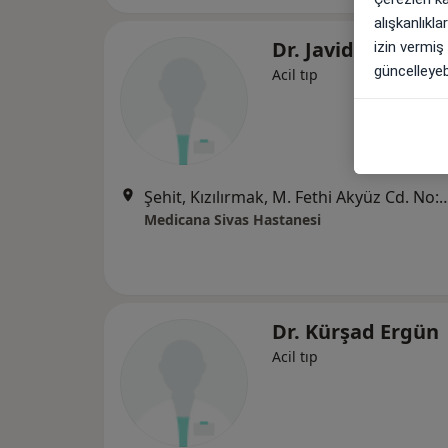
alışkanlıkl
Dr. Javid Yusıflı
izin vermiş
güncelleyebi
Acil tıp
Şehit, Kızılırmak, M. Fethi Akyüz Cd. No: 
Medicana Sivas Hastanesi
Dr. Kürşad Ergün
Acil tıp