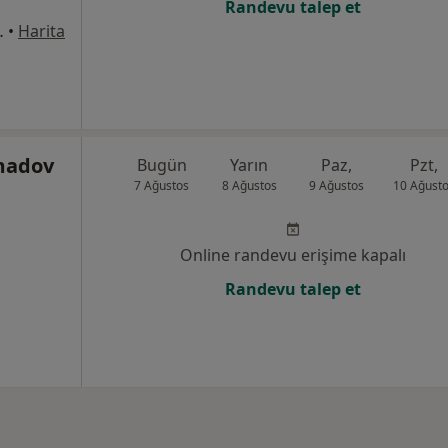
Randevu talep et
8Merkez/Sivas, Sivas
•
Harita
madov
Bugün
Yarın
Paz,
Pzt,
7 Ağustos
8 Ağustos
9 Ağustos
10 Ağust
Online randevu erişime kapalı
Randevu talep et