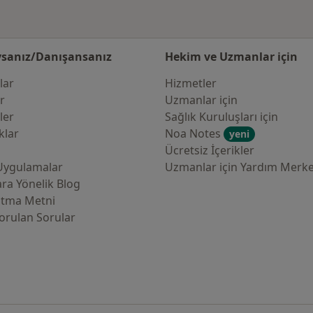
sanız/Danışansanız
Hekim ve Uzmanlar için
lar
Hizmetler
er
Uzmanlar için
ler
Sağlık Kuruluşları için
klar
Noa Notes
yeni
Ücretsiz İçerikler
Uygulamalar
Uzmanlar için Yardım Merke
ra Yönelik Blog
atma Metni
orulan Sorular