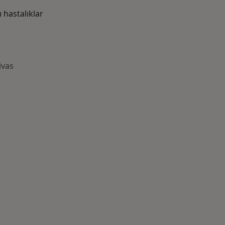
hastalıklar
ivas
azlası: Yakın zamanda aranan bazı hastalıklar