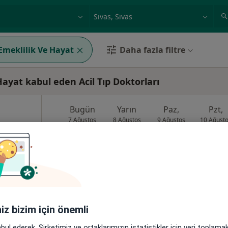
ilgi alanı ve hastalık, isim
örnek: İstanbul
 Emeklilik Ve Hayat
Daha fazla filtre
Hayat kabul eden Acil Tıp Doktorları
Bugün
Yarın
Paz,
Pzt,
7 Ağustos
8 Ağustos
9 Ağustos
10 Ağust
zla
Online randevu erişime kapalı
Profili Gör
8Merkez/Sivas, Sivas
•
Harita
iniz bizim için önemli
abul ederek, Şirketimiz ve ortaklarımızın istatistikler için veri toplam