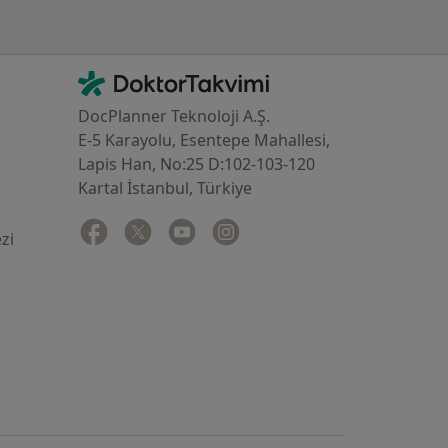
İletişim
DoktorTakvimi - Ana Sayfa
DocPlanner Teknoloji A.Ş.
E-5 Karayolu, Esentepe Mahallesi,
Lapis Han, No:25 D:102-103-120
Kartal İstanbul, Türkiye
Facebook
yeni bir sekmede açılır
Twitter
yeni bir sekmede açılır
Youtube
yeni bir sekmede açılır
Instagram
yeni bir sekmede açılır
zi