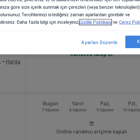
arınıza göre size içerik sunmak için çerezleri (veya benzer teknolojiler
 olursunuz.Tercihlerinizi istediğiniz zaman ayarlardan görebilir ve
Bugün
Yarın
Paz,
Pzt,
7 Ağustos
8 Ağustos
9 Ağustos
10 Ağust
lirsiniz. Daha fazla bilgi için inceleyiniz,
Gizlilik Politikası
ve
Çerez Poli
K
Ayarları Düzenle
Online randevu erişime kapalı
Randevu talep et
8Merkez/Sivas, Sivas
•
Harita
Bugün
Yarın
Paz,
Pzt,
7 Ağustos
8 Ağustos
9 Ağustos
10 Ağust
Online randevu erişime kapalı