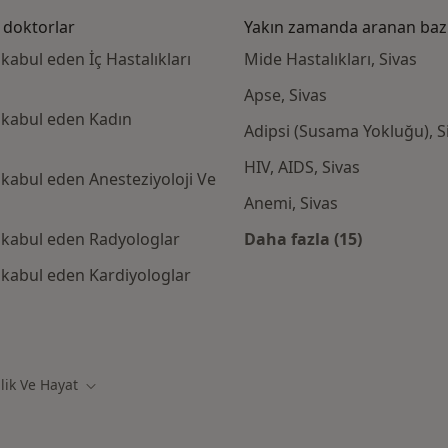
 doktorlar
Yakın zamanda aranan bazı 
kabul eden İç Hastalıkları
Mide Hastalıkları, Sivas
Apse, Sivas
t kabul eden Kadın
Adipsi (Susama Yokluğu), S
HIV, AIDS, Sivas
 kabul eden Anesteziyoloji Ve
Anemi, Sivas
t kabul eden Radyologlar
Daha fazla (15)
Kategoride daha f
t kabul eden Kardiyologlar
Emeklilik Ve Hayat kabul eden diğer doktorlar
lik Ve Hayat
Şehir değiştir