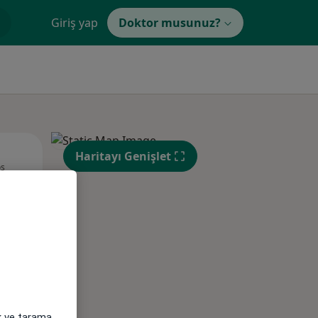
Giriş yap
Doktor musunuz?
Sal,
Çar,
Per,
Haritayı Genişlet
os
11 Ağustos
12 Ağustos
13 Ağustos
ak ve tarama