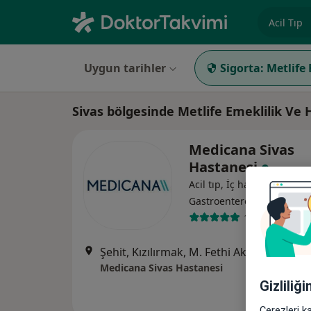
Uzmanlık, 
Uygun tarihler
Sigorta:
Metlife
Sivas bölgesinde Metlife Emeklilik Ve 
Medicana Sivas
Hastanesi
Acil tıp, İç hastalıkları,
·
Daha fa
Gastroenteroloji
119 görüş
Şehit, Kızılırmak, M. Fethi Akyüz Cd. No: 
Medicana Sivas Hastanesi
Gizliliğ
Çerezleri k