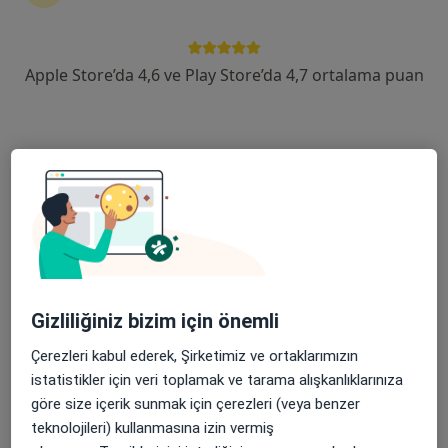
14 görüş
Şehit, Kızılırmak, M. Fethi Akyüz Cd. No: 8Merkez/Sivas, Sivas
•
Harita
Medicana Sivas Hastanesi
Apple Store’da 4,6 ve Play Store’da 4,7 ortalama puan
Bu uzman ilgili adres için online danışmanlık/takvim sunmuyor.
Randevu talep et
Gizliliğiniz bizim için önemli
Çerezleri kabul ederek, Şirketimiz ve ortaklarımızın
Op. Dr. Kerime Nazlı Salihoğlu
istatistikler için veri toplamak ve tarama alışkanlıklarınıza
Kadın hastalıkları ve doğum
göre size içerik sunmak için çerezleri (veya benzer
14 görüş
teknolojileri) kullanmasına izin vermiş