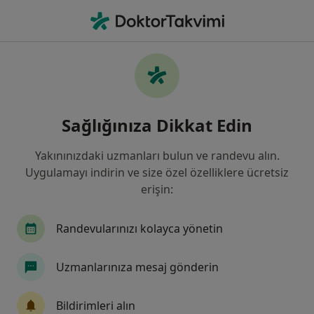
An
Kadın Hastalıkları Ve Doğum • Sivas, Sivas
Filters
Sigorta:
Metlife Emeklilik Ve 
Sivas bölgesinde Metlife Emeklilik Ve Hayat
Sağlığınıza Dikkat Edin
kabul eden Kadın Hastalıkları Ve Doğum
Uzmanları
Yakınınızdaki uzmanları bulun ve randevu alın.
Uygulamayı indirin ve size özel özelliklere ücretsiz
erişin:
Randevularınızı kolayca yönetin
Uzmanlarınıza mesaj gönderin
Op. Dr. Sultan Şalk
Bildirimleri alın
Kadın hastalıkları ve doğum