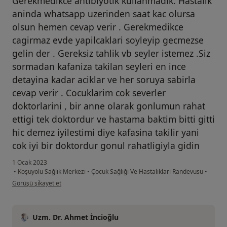
Gerekmedikce antibiyotik kullanmadik. Hastalik
aninda whatsapp uzerinden saat kac olursa
olsun hemen cevap verir . Gerekmedikce
cagirmaz evde yapilcaklari soyleyip gecmezse
gelin der . Gereksiz tahlik vb seyler istemez .Siz
sormadan kafaniza takilan seyleri en ince
detayina kadar aciklar ve her soruya sabirla
cevap verir . Cocuklarim cok severler
doktorlarini , bir anne olarak gonlumun rahat
ettigi tek doktordur ve hastama baktim bitti gitti
hic demez iyilestimi diye kafasina takilir yani
cok iyi bir doktordur gonul rahatligiyla gidin
1 Ocak 2023
•
Koşuyolu Sağlık Merkezi
•
Çocuk Sağlığı Ve Hastalıkları Randevusu
•
kullanıcının görüşüne göre d....k
Görüşü şikayet et
Uzm. Dr. Ahmet İncioğlu