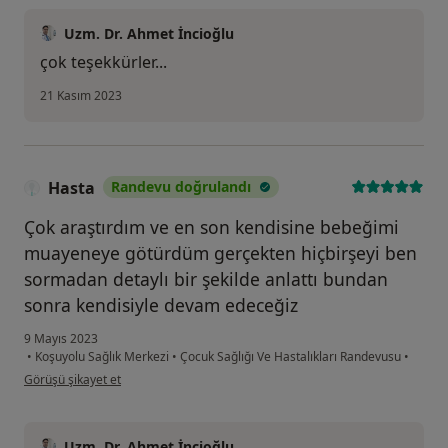
Uzm. Dr. Ahmet İncioğlu
çok teşekkürler...
21 Kasım 2023
Hasta
Randevu doğrulandı
Çok araştırdım ve en son kendisine bebeğimi
muayeneye götürdüm gerçekten hiçbirşeyi ben
sormadan detaylı bir şekilde anlattı bundan
sonra kendisiyle devam edeceğiz
9 Mayıs 2023
•
Koşuyolu Sağlık Merkezi
•
Çocuk Sağlığı Ve Hastalıkları Randevusu
•
kullanıcının görüşüne göre Hasta
Görüşü şikayet et
Uzm. Dr. Ahmet İncioğlu