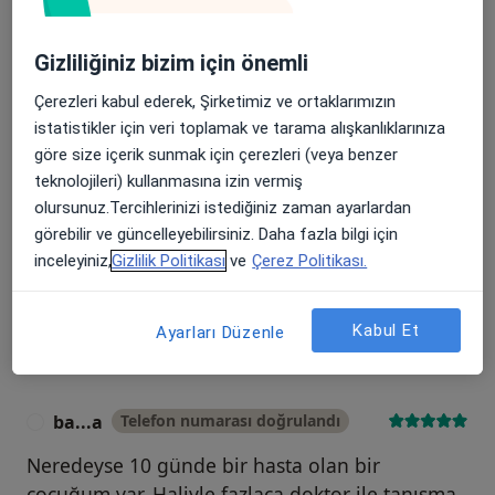
72 görüş
Gizliliğiniz bizim için önemli
Çerezleri kabul ederek, Şirketimiz ve ortaklarımızın
Tüm görüşleriniz değerli.
Moderasyon
istatistikler için veri toplamak ve tarama alışkanlıklarınıza
Görüş
sürecimiz hakkında daha fazlasını öğrenin.
göre size içerik sunmak için çerezleri (veya benzer
teknolojileri) kullanmasına izin vermiş
olursunuz.Tercihlerinizi istediğiniz zaman ayarlardan
görebilir ve güncelleyebilirsiniz. Daha fazla bilgi için
inceleyiniz,
Gizlilik Politikası
ve
Çerez Politikası.
Görüşler içerisinde ara
Kabul Et
Ayarları Düzenle
ba...a
Telefon numarası doğrulandı
B
Neredeyse 10 günde bir hasta olan bir
çocuğum var. Haliyle fazlaca doktor ile tanışma