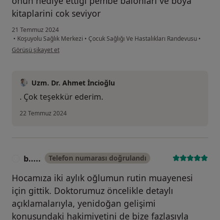
onun hediye ettigi pembe balonlari ve boya
kitaplarini cok seviyor
21 Temmuz 2024
•
Koşuyolu Sağlık Merkezi
•
Çocuk Sağlığı Ve Hastalıkları Randevusu
•
kullanıcının görüşüne göre di...k
Görüşü şikayet et
Uzm. Dr. Ahmet İncioğlu
. Çok teşekkür ederim.
22 Temmuz 2024
b.....
Telefon numarası doğrulandı
B
Hocamıza iki aylık oğlumun rutin muayenesi
için gittik. Doktorumuz öncelikle detaylı
açıklamalarıyla, yenidoğan gelişimi
konusundaki hakimiyetini de bize fazlasıyla