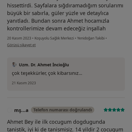
hissettirdi. Sayfalara sığdıramadığım sorularımı
büyük bir sabırla, güler yüzle ve detaylıca
yanıtladı. Bundan sonra Ahmet hocamızla
kontrollerimize devam edeceğiz inşallah
20 Kasım 2023
•
Koşuyolu Sağlık Merkezi
•
Yenidoğan Takibi
•
kullanıcının görüşüne göre b.....
Görüşü şikayet et
Uzm. Dr. Ahmet İncioğlu
çok teşekkürler, çok kibarsınız...
21 Kasım 2023
mş...a
Telefon numarası doğrulandı
M
Ahmet Bey ile ilk cocugum dogdugunda
tanistik, iyi ki de tanismisiz. 14 yildir 2 cocugum