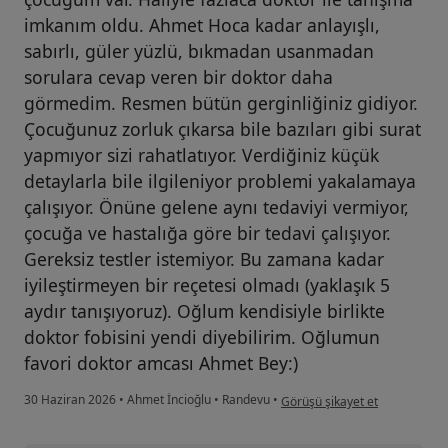
imkanım oldu. Ahmet Hoca kadar anlayışlı,
sabırlı, güler yüzlü, bıkmadan usanmadan
sorulara cevap veren bir doktor daha
görmedim. Resmen bütün gerginliğiniz gidiyor.
Çocuğunuz zorluk çıkarsa bile bazıları gibi surat
yapmıyor sizi rahatlatıyor. Verdiğiniz küçük
detaylarla bile ilgileniyor problemi yakalamaya
çalışıyor. Önüne gelene aynı tedaviyi vermiyor,
çocuğa ve hastalığa göre bir tedavi çalışıyor.
Gereksiz testler istemiyor. Bu zamana kadar
iyileştirmeyen bir reçetesi olmadı (yaklaşık 5
aydır tanışıyoruz). Oğlum kendisiyle birlikte
doktor fobisini yendi diyebilirim. Oğlumun
favori doktor amcası Ahmet Bey:)
kullanıcının görüşüne göre ba.
30 Haziran 2026
•
Ahmet İncioğlu
•
Randevu
•
Görüşü şikayet et