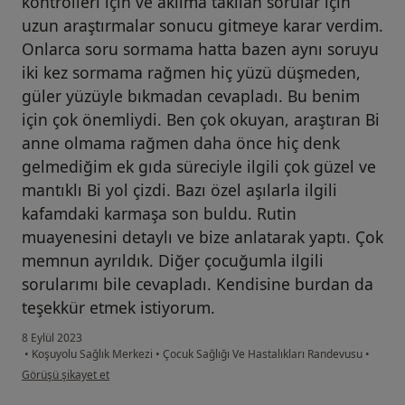
kontrolleri için ve aklıma takılan sorular için
uzun araştırmalar sonucu gitmeye karar verdim.
Onlarca soru sormama hatta bazen aynı soruyu
iki kez sormama rağmen hiç yüzü düşmeden,
güler yüzüyle bıkmadan cevapladı. Bu benim
için çok önemliydi. Ben çok okuyan, araştıran Bi
anne olmama rağmen daha önce hiç denk
gelmediğim ek gıda süreciyle ilgili çok güzel ve
mantıklı Bi yol çizdi. Bazı özel aşılarla ilgili
kafamdaki karmaşa son buldu. Rutin
muayenesini detaylı ve bize anlatarak yaptı. Çok
memnun ayrıldık. Diğer çocuğumla ilgili
sorularımı bile cevapladı. Kendisine burdan da
teşekkür etmek istiyorum.
8 Eylül 2023
•
Koşuyolu Sağlık Merkezi
•
Çocuk Sağlığı Ve Hastalıkları Randevusu
•
kullanıcının görüşüne göre e.....
Görüşü şikayet et