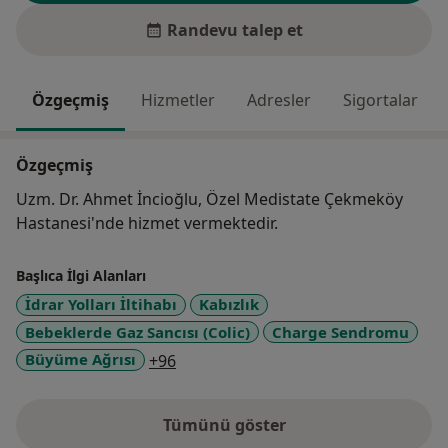
Randevu talep et
Özgeçmiş
Hizmetler
Adresler
Sigortalar
Özgeçmiş
Uzm. Dr. Ahmet İncioğlu, Özel Medistate Çekmeköy
Hastanesi'nde hizmet vermektedir.
Başlıca İlgi Alanları
İdrar Yolları İltihabı
Kabızlık
Bebeklerde Gaz Sancısı (Colic)
Charge Sendromu
a11y_sr_more_diseases
Büyüme Ağrısı
+96
Tümünü göster
deneyim hakkında