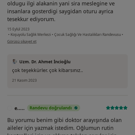
oldugu ilgi alakanin yani sira meslegine ve
insanlara gosterdigi saygidan oturu ayrica
tesekkur ediyorum.
15 Eylül 2023
•
Koşuyolu Sağlık Merkezi
•
Çocuk Sağlığı Ve Hastalıkları Randevusu
•
kullanıcının görüşüne göre mş...a
Görüşü şikayet et
Uzm. Dr. Ahmet İncioğlu
çok teşekkürler. çok kibarsınız..
21 Kasım 2023
e.....
Randevu doğrulandı
E
Bu yorumu benim gibi doktor arayışında olan
aileler için yazmak istedim. Oğlumun rutin