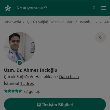
An
Ne arıyorsunuz?
Ana Sayfa
Çocuk Sağlığı Ve Hastalıkları
İstanbul
Ahm
Şehir değ
Uzm. Dr.
Ahmet İncioğlu
uzmanliklar hak
Çocuk Sağlığı Ve Hastalıkları
·
Daha fazla
İstanbul
1 adres
72 görüş
İletişim Bilgileri