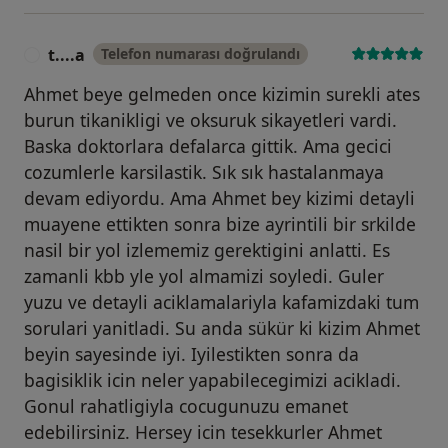
t....a
Telefon numarası doğrulandı
T
Ahmet beye gelmeden once kizimin surekli ates
burun tikanikligi ve oksuruk sikayetleri vardi.
Baska doktorlara defalarca gittik. Ama gecici
cozumlerle karsilastik. Sık sık hastalanmaya
devam ediyordu. Ama Ahmet bey kizimi detayli
muayene ettikten sonra bize ayrintili bir srkilde
nasil bir yol izlememiz gerektigini anlatti. Es
zamanli kbb yle yol almamizi soyledi. Guler
yuzu ve detayli aciklamalariyla kafamizdaki tum
sorulari yanitladi. Su anda sükür ki kizim Ahmet
beyin sayesinde iyi. Iyilestikten sonra da
bagisiklik icin neler yapabilecegimizi acikladi.
Gonul rahatligiyla cocugunuzu emanet
edebilirsiniz. Hersey icin tesekkurler Ahmet