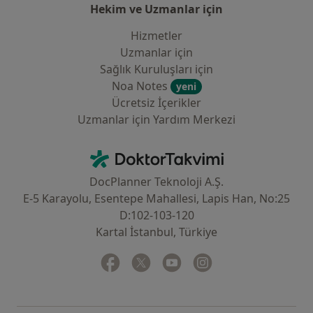
Hekim ve Uzmanlar için
Hizmetler
Uzmanlar için
Sağlık Kuruluşları için
Noa Notes
yeni
Ücretsiz İçerikler
Uzmanlar için Yardım Merkezi
İletişim
DoktorTakvimi - Ana Sayfa
DocPlanner Teknoloji A.Ş.
E-5 Karayolu, Esentepe Mahallesi, Lapis Han, No:25
D:102-103-120
Kartal İstanbul, Türkiye
Facebook
yeni bir sekmede açılır
Twitter
yeni bir sekmede açılır
Youtube
yeni bir sekmede açılır
Instagram
yeni bir sekmede aç