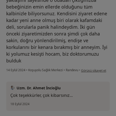
bebeğinizin emin ellerde olduğunu tüm
kalbinizle biliyorsunuz. Kendisini ziyaret edene
kadar yeni anne olmuş biri olarak kafamdaki
deli, sorularla panik halindeydim. İki gün
önceki ziyaretimizden sonra şimdi çok daha
sakin, doğru yönlendirilmiş, endişe ve
korkularını bir kenara bırakmış bir anneyim. İyi
ki yolumuz kesişti hocam, biz doktorumuzu
bulduk
kullanıcının görüşüne gör
14 Eylül 2024
•
Koşuyolu Sağlık Merkezi
•
Randevu
•
Görüşü şikayet et
Uzm. Dr. Ahmet İncioğlu
Çok teşekkürler, çok kibarsınız...
18 Eylül 2024