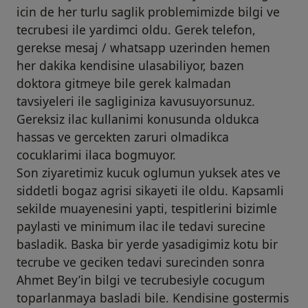
icin de her turlu saglik problemimizde bilgi ve
tecrubesi ile yardimci oldu. Gerek telefon,
gerekse mesaj / whatsapp uzerinden hemen
her dakika kendisine ulasabiliyor, bazen
doktora gitmeye bile gerek kalmadan
tavsiyeleri ile sagliginiza kavusuyorsunuz.
Gereksiz ilac kullanimi konusunda oldukca
hassas ve gercekten zaruri olmadikca
cocuklarimi ilaca bogmuyor.
Son ziyaretimiz kucuk oglumun yuksek ates ve
siddetli bogaz agrisi sikayeti ile oldu. Kapsamli
sekilde muayenesini yapti, tespitlerini bizimle
paylasti ve minimum ilac ile tedavi surecine
basladik. Baska bir yerde yasadigimiz kotu bir
tecrube ve geciken tedavi surecinden sonra
Ahmet Bey’in bilgi ve tecrubesiyle cocugum
toparlanmaya basladi bile. Kendisine gostermis