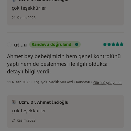
çok teşekkürler.
21 Kasım 2023
ut...u
Randevu doğrulandı
U
Ahmet bey bebeğimizin hem genel kontrolünü
yaptı hem de beslenmesi ile ilgili oldukça
detaylı bilgi verdi.
kullanıcının görüşüne gö
11 Nisan 2023
•
Koşuyolu Sağlık Merkezi
•
Randevu
•
Görüşü şikayet et
Uzm. Dr. Ahmet İncioğlu
çok teşekkürler.
21 Kasım 2023