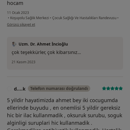
hocam
11 Ocak 2023
•
Koşuyolu Sağlık Merkezi
•
Çocuk Sağlığı Ve Hastalıkları Randevusu
•
kullanıcının görüşüne göre t....a
Görüşü şikayet et
Uzm. Dr. Ahmet İncioğlu
çok teşekkürler, çok kibarsınız...
21 Kasım 2023
d....k
Telefon numarası doğrulandı
D
5 yildir hayatimizda ahmet bey iki cocugumda
ellerinde buyudu , en onemlisi 5 yildir gereksiz
hic bir ilac kullanmadik , oksuruk surubu, soguk
alginligi suruplari hic kullanmadik .