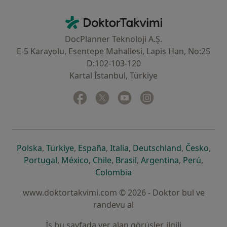
İletişim
DoktorTakvimi - Ana Sayfa
DocPlanner Teknoloji A.Ş.
E-5 Karayolu, Esentepe Mahallesi, Lapis Han, No:25
D:102-103-120
Kartal İstanbul, Türkiye
Facebook
yeni bir sekmede açılır
Twitter
yeni bir sekmede açılır
Youtube
yeni bir sekmede açılır
Instagram
yeni bir sekmede aç
yeni bir sekmede açılır
yeni bir sekmede açılır
yeni bir sekmede açılır
yeni bir sekmede açılır
yeni bir sek
yeni 
Polska
,
Türkiye
,
España
,
Italia
,
Deutschland
,
Česko
,
yeni bir sekmede açılır
yeni bir sekmede açılır
yeni bir sekmede açılır
yeni bir sekmede açılır
yeni bir sekm
yeni bi
Portugal
,
México
,
Chile
,
Brasil
,
Argentina
,
Perú
,
yeni bir sekmede açılır
Colombia
www.doktortakvimi.com © 2026 - Doktor bul ve
randevu al
İş bu sayfada yer alan görüşler, ilgili