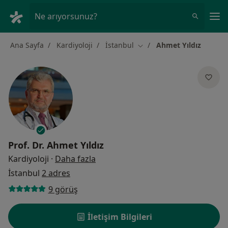
An
Ne arıyorsunuz?
Ana Sayfa
Kardiyoloji
İstanbul
Ahmet Yıldız
Şehir değiştir
Prof. Dr.
Ahmet Yıldız
uzmanliklar hakkinda
Kardiyoloji
·
Daha fazla
İstanbul
2 adres
9 görüş
İletişim Bilgileri