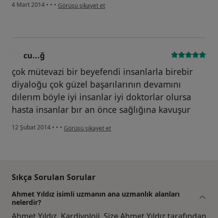
kullanıcının görüşüne göre er...a
4 Mart 2014
•
•
•
Görüşü şikayet et
cu...ğ
C
çok mütevazi bir beyefendi insanlarla birebir
diyaloğu çok güzel başarılarının devamını
dılerım böyle iyi insanlar iyi doktorlar olursa
hasta insanlar bır an önce sağlığına kavuşur
kullanıcının görüşüne göre cu...ğ
12 Şubat 2014
•
•
•
Görüşü şikayet et
Sıkça Sorulan Sorular
Ahmet Yıldız isimli uzmanın ana uzmanlık alanları
nelerdir?
Ahmet Yıldız, Kardiyoloji. Size Ahmet Yıldız tarafından