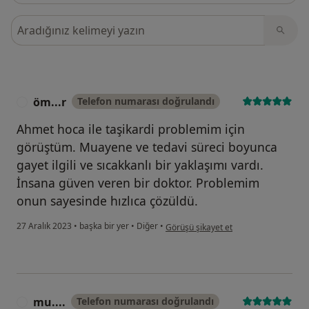
Görüşler içerisinde ara
öm...r
Telefon numarası doğrulandı
Ö
Ahmet hoca ile taşikardi problemim için
görüştüm. Muayene ve tedavi süreci boyunca
gayet ilgili ve sıcakkanlı bir yaklaşımı vardı.
İnsana güven veren bir doktor. Problemim
onun sayesinde hızlıca çözüldü.
kullanıcının görüşüne göre öm...r
27 Aralık 2023
•
başka bir yer
•
Diğer
•
Görüşü şikayet et
mu....
Telefon numarası doğrulandı
M