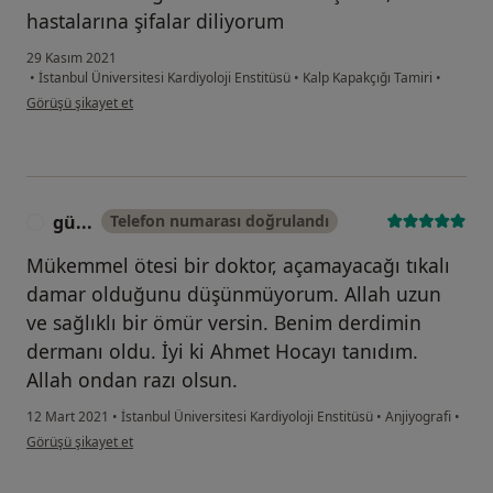
hastalarına şifalar diliyorum
29 Kasım 2021
•
İstanbul Üniversitesi Kardiyoloji Enstitüsü
•
Kalp Kapakçığı Tamiri
•
kullanıcının görüşüne göre er...r
Görüşü şikayet et
gü...
Telefon numarası doğrulandı
G
Mükemmel ötesi bir doktor, açamayacağı tıkalı
damar olduğunu düşünmüyorum. Allah uzun
ve sağlıklı bir ömür versin. Benim derdimin
dermanı oldu. İyi ki Ahmet Hocayı tanıdım.
Allah ondan razı olsun.
12 Mart 2021
•
İstanbul Üniversitesi Kardiyoloji Enstitüsü
•
Anjiyografi
•
kullanıcının görüşüne göre gü...
Görüşü şikayet et