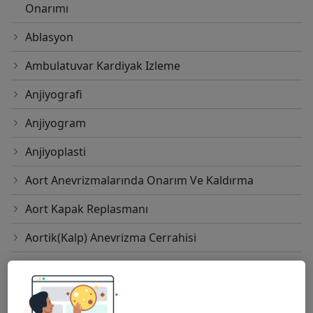
Onarımı
Yıldız. aile hayatıyla kariyerini başarıyla dengelemekte
ve sağlık alanındaki çalışmalarına tutkuyla devam
Ablasyon
etmektedir.
Ambulatuvar Kardiyak Izleme
Anjiyografi
Anjiyogram
Anjiyoplasti
Aort Anevrizmalarında Onarım Ve Kaldırma
Aort Kapak Replasmanı
Aortik(Kalp) Anevrizma Cerrahisi
Aritmide Ablasyon Tedavisi
Arteriografi