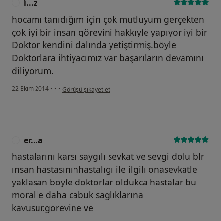
i̇...z
I
hocamı tanıdığım için çok mutluyum gerçekten
çok iyi bir insan görevini hakkıyle yapıyor iyi bir
Doktor kendini dalında yetiştirmiş.böyle
Doktorlara ihtiyacımız var başarıların devamını
diliyorum.
kullanıcının görüşüne göre i̇...z
22 Ekim 2014
•
•
•
Görüşü şikayet et
er...a
E
hastalarını karsı saygılı sevkat ve sevgi dolu blr
ınsan hastasınınhastalıgı ile ilgilı onasevkatle
yaklasan boyle doktorlar oldukca hastalar bu
moralle daha cabuk saglıklarına
kavusur.gorevine ve