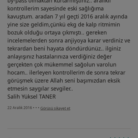
by-pass olmaktan kurtarmıştınız.. aralıklı
kontrollerim sayesinde eski sağlığıma
kavuştum. aradan 7 yıl geçti 2016 aralık ayında
yine size geldim,çünkü ekg de kalp ritmimin
bozuk olduğu ortaya çıkmıştı.. gereken
incelemelerden sonra anjiyoya karar verdiniz ve
tekrardan beni hayata döndürdünüz.. ilginiz
anlayışınız hastalarınıza verdiğiniz değer
gerçekten çok mükemmel sağolun varolun
hocam.. ilerleyen kontrollerim de sonra tekrar
görüşmek üzere Allah seni başımızdan eksik
etmesin saygılar sevgiler..
Salih Yüksel TANER
kullanıcının görüşüne göre he...i
22 Aralık 2016
•
•
•
Görüşü şikayet et