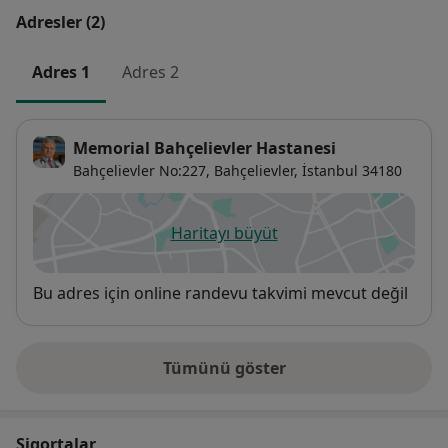
Adresler (2)
Adres 1
Adres 2
Memorial Bahçelievler Hastanesi
Bahçelievler No:227,
Bahçelievler
,
İstanbul
34180
Haritayı büyüt
yeni bir sekmede açılır
Uygunluk
Bu adres için online randevu takvimi mevcut değil
Tümünü göster
adres hakkında
Sigortalar