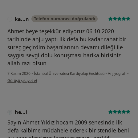
ka...n
Telefon numarası doğrulandı
K
Ahmet beye teşekkür ediyoruz 06.10.2020
tarihinde anju yaptı ilk defa bu kadar rahat bir
süreç geçirdim başarılarının devamı dileği ile
saygısı sevgi dolu konuşması harika birisiniz
allah razı olsun
7 Kasım 2020
•
İstanbul Üniversitesi Kardiyoloji Enstitüsü
•
Anjiyografi
•
kullanıcının görüşüne göre ka...n
Görüşü şikayet et
he...i
Sayın Ahmet Yıldız hocam 2009 senesinde ilk
defa kalbime müdahele ederek bir stendle beni