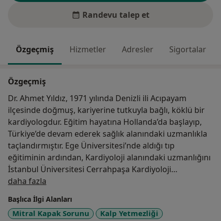
Randevu talep et
Özgeçmiş
Hizmetler
Adresler
Sigortalar
Özgeçmiş
Dr. Ahmet Yıldız, 1971 yılında Denizli ili Acıpayam
ilçesinde doğmuş, kariyerine tutkuyla bağlı, köklü bir
kardiyologdur. Eğitim hayatına Hollanda’da başlayıp,
Türkiye’de devam ederek sağlık alanındaki uzmanlıkla
taçlandırmıştır. Ege Üniversitesi’nde aldığı tıp
eğitiminin ardından, Kardiyoloji alanındaki uzmanlığını
İstanbul Üniversitesi Cerrahpaşa Kardiyoloji
Hakkımda
Enstitüsü’nde tamamlamıştır.
daha fazla
Başlıca İlgi Alanları
Profesyonel kariyerinde uluslararası deneyimler de
Mitral Kapak Sorunu
Kalp Yetmezliği
edinen Dr. Ahmet Yıldız, Güney Kore’de Prof. Park ile