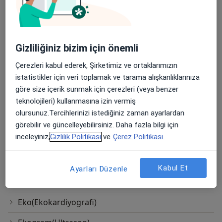
Aterektomi
Balon Valvüloplasti
Gizliliğiniz bizim için önemli
Bilgisayarlı Tomografi Taraması(Bt)
Çerezleri kabul ederek, Şirketimiz ve ortaklarımızın
Biventriküler Pacemarker
istatistikler için veri toplamak ve tarama alışkanlıklarınıza
Cox-Maze Prosedürü
göre size içerik sunmak için çerezleri (veya benzer
teknolojileri) kullanmasına izin vermiş
Dekalsifikasyon(Kalp Kapakçıkları Hastalıkları
olursunuz.Tercihlerinizi istediğiniz zaman ayarlardan
Tedavisinde)
görebilir ve güncelleyebilirsiniz. Daha fazla bilgi için
inceleyiniz,
Gizlilik Politikası
ve
Çerez Politikası.
Efor Treadmil Testi
Eforlu Ekg
Kabul Et
Ayarları Düzenle
Ekg
Eko(Ekokardiyografi)