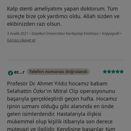
Kalp stenti ameliyatımı yapan doktorum. Tüm
süreçte bize çok yardımcı oldu. Allah sizden ve
ekibinizden razı olsun.
3 Aralık 2021
•
İstanbul Üniversitesi Kardiyoloji Enstitüsü
•
Anjiyografi
•
kullanıcının görüşüne göre mu....
Görüşü şikayet et
er...r
Telefon numarası doğrulandı
E
Profesör Dr. Ahmet Yıldız hocamız babam
Selahattin Özkır'ın Mitral Clip operasyonunu
başarıyla gerçekleştirdi geçen hafta. Hocamız
işinin uzmanı olduğu gibi alanında en önde
gelen isimlerdendir. Hastalarıyla ilişkisi
mükemmel olup kişilik itibarıyla son derece
mütevazi ve ilgilidir. Kendisine başarılar, tüm