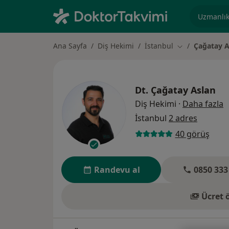
Uzmanlık, 
Ana Sayfa
Diş Hekimi
İstanbul
Çağatay A
Şehir değiştir
Dt.
Çağatay Aslan
u
Diş Hekimi
·
Daha fazla
İstanbul
2 adres
40 görüş
Randevu al
0850 333
Ücret 