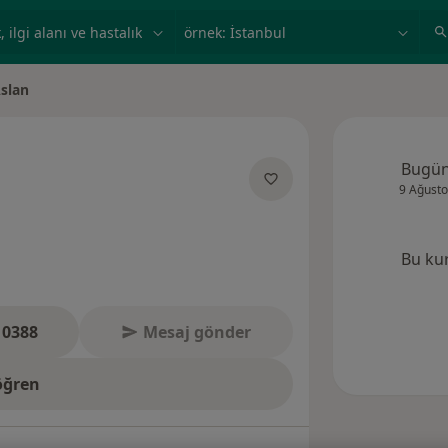
ilgi alanı ve hastalık, isim
örnek: İstanbul
slan
Bugü
9 Ağusto
zmanliklar hakkinda
Bu ku
 0388
Mesaj gönder
öğren