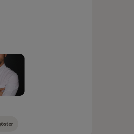
öster
neyim hakkında