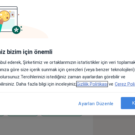
r
Sigortalar
Görüşler (40)
lar
iniz bizim için önemli
versitesi Diş Hekimliği Fakültesinden
abul ederek, Şirketimiz ve ortaklarımızın istatistikler için veri toplam
olarak Protez, konservatif diş hekimliği,
arınıza göre size içerik sunmak için çerezleri (veya benzer teknolojiler
 dijital diş hekimliği üzerine
 olursunuz.Tercihlerinizi istediğiniz zaman ayarlardan görebilir ve
orner Ağız ve Diş Sağlığı Polikliniği ve
lirsiniz. Daha fazla bilgi için inceleyiniz,
Gizlilik Politikası
ve
Çerez Poli
ğinde devam etmektedir.
K
Ayarları Düzenle
sı
Diş Eksikliği
Diş Eti Kanaması