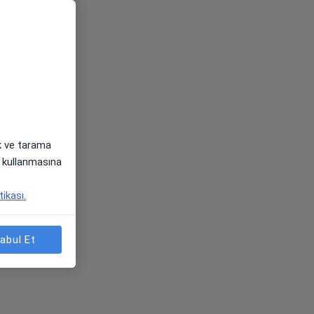
ak ve tarama
i) kullanmasına
tikası.
abul Et