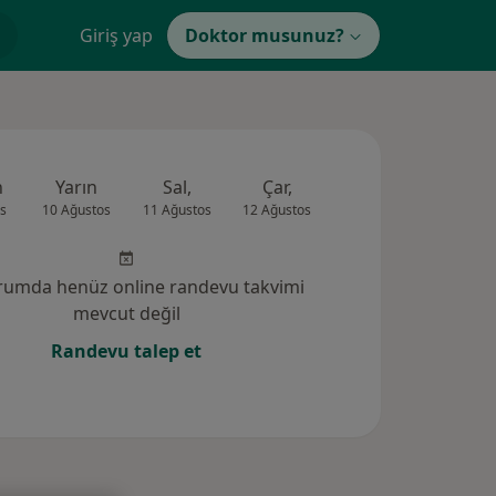
Giriş yap
Doktor musunuz?
n
Yarın
Sal,
Çar,
Per,
Cum
s
10 Ağustos
11 Ağustos
12 Ağustos
13 Ağustos
14 Ağus
rumda henüz online randevu takvimi
mevcut değil
Randevu talep et