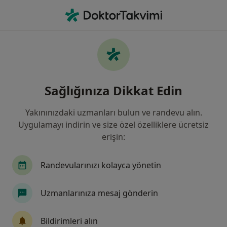
An
Çocuk Cerrahisi • İzmit, Kocaeli
Filters
Sigorta:
Anadolu Sigorta
İzmit bölgesinde Anadolu Sigorta kabul
Sağlığınıza Dikkat Edin
eden Çocuk Cerrahları
Yakınınızdaki uzmanları bulun ve randevu alın.
Uygulamayı indirin ve size özel özelliklere ücretsiz
erişin:
Randevularınızı kolayca yönetin
Uzmanlarınıza mesaj gönderin
Op. Dr. Mehmet Atilla Tekin
Çocuk cerrahisi
Bildirimleri alın
18 görüş