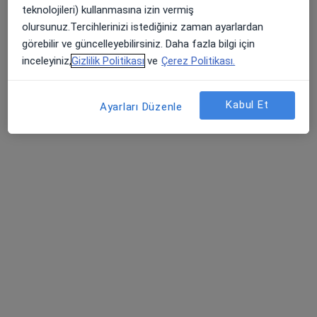
ÖZEL ATAKENT CİHAN HASTANESİ
teknolojileri) kullanmasına izin vermiş
olursunuz.Tercihlerinizi istediğiniz zaman ayarlardan
Bu uzman ilgili adres için online danışmanlık/takvim sunmuyor.
görebilir ve güncelleyebilirsiniz. Daha fazla bilgi için
Randevu talep et
inceleyiniz,
Gizlilik Politikası
ve
Çerez Politikası.
Kabul Et
Ayarları Düzenle
Özel İlgi Çocuk Tıp Merkezi
·
Çocuk cerrahisi, Çocuk sağlığı ve hastalıkları, Dermatoloji
Daha fazla
106 görüş
Yahya Kaptan Mahallesi Demokrasi Bulvarı No:10, İzmit
•
Harita
Özel İlgi Çocuk Tıp Merkezi