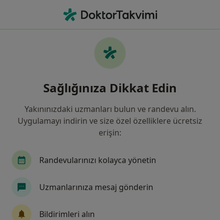
An
Kardiyoloji • İzmit, Kocaeli
Filters
Sigorta:
Anadolu Sigorta
İzmit bölgesinde Anadolu Sigorta kabul
Sağlığınıza Dikkat Edin
eden Kardiyologlar
Yakınınızdaki uzmanları bulun ve randevu alın.
Uygulamayı indirin ve size özel özelliklere ücretsiz
erişin:
Randevularınızı kolayca yönetin
Uzmanlarınıza mesaj gönderin
Doç. Dr. Yakup Balaban
Kardiyoloji
Bildirimleri alın
38 görüş