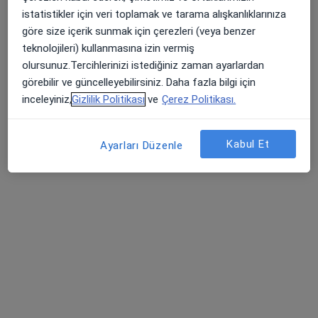
Özel Konak Hastanesi
istatistikler için veri toplamak ve tarama alışkanlıklarınıza
Bu kurumda online uygunluğu bulunan bir doktor veya uzman bulunamadı
göre size içerik sunmak için çerezleri (veya benzer
teknolojileri) kullanmasına izin vermiş
Profili Gör
olursunuz.Tercihlerinizi istediğiniz zaman ayarlardan
görebilir ve güncelleyebilirsiniz. Daha fazla bilgi için
inceleyiniz,
Gizlilik Politikası
ve
Çerez Politikası.
Kabul Et
Ayarları Düzenle
Doç. Dr. Hasan Ali Gümrükçüoğlu
Kardiyoloji
3 görüş
Ovacık Mahallesi D-100 Karayolu Üstü Symbol AVM (Koçtaş) Yanı, Başiskele
•
Harita
VM Medical Park Kocaeli Hastanesi