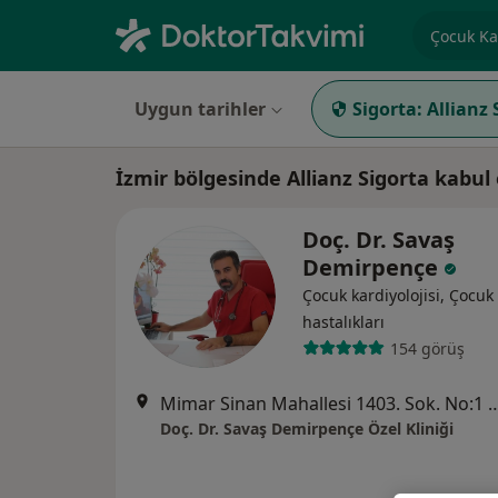
Uzmanlık, 
Uygun tarihler
Sigorta:
Allianz 
İzmir bölgesinde Allianz Sigorta kabul
Doç. Dr. Savaş
Demirpençe
Çocuk kardiyolojisi, Çocuk 
hastalıkları
154 görüş
Mimar Sinan Mahallesi 1403. Sok. No:1 Kat: 3 D:4 Celard
Doç. Dr. Savaş Demirpençe Özel Kliniği