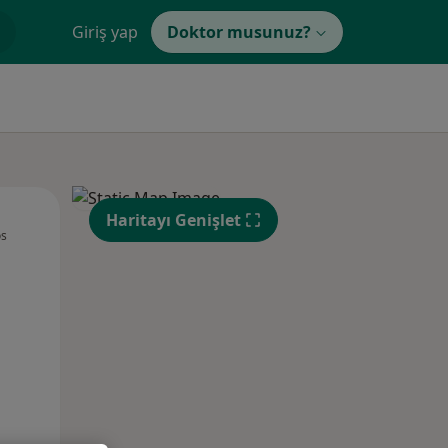
Giriş yap
Doktor musunuz?
Çar,
Per,
Cum,
Haritayı Genişlet
os
12 Ağustos
13 Ağustos
14 Ağustos