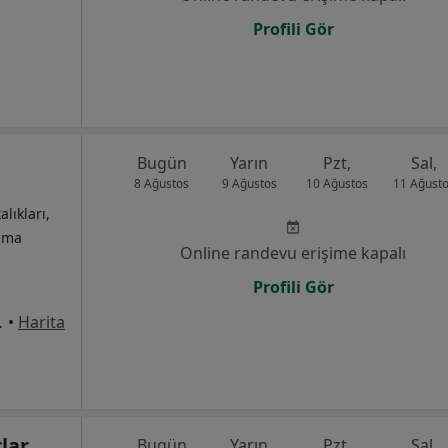
Profili Gör
Bugün
Yarın
Pzt,
Sal,
8 Ağustos
9 Ağustos
10 Ağustos
11 Ağust
alıkları,
izma
Online randevu erişime kapalı
Profili Gör
r – İzmir, İzmir
•
Harita
rlar
Bugün
Yarın
Pzt,
Sal,