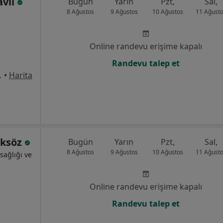
avlı
Bugün
Yarın
Pzt,
Sal,
8 Ağustos
9 Ağustos
10 Ağustos
11 Ağust
Online randevu erişime kapalı
Randevu talep et
r – İzmir, İzmir
•
Harita
oksöz
Bugün
Yarın
Pzt,
Sal,
8 Ağustos
9 Ağustos
10 Ağustos
11 Ağust
sağlığı ve
Online randevu erişime kapalı
Randevu talep et