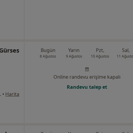
 Gürses
Bugün
Yarın
Pzt,
Sal,
8 Ağustos
9 Ağustos
10 Ağustos
11 Ağust
Online randevu erişime kapalı
Randevu talep et
ark Yaşam Ofisleri, İzmir
•
Harita