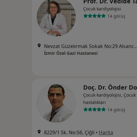
Prof. Dr. Vedide T
Çocuk kardiyolojisi
14 görüş
Nevzat Güzelırmak Sokak No:29 Alsancak / Kahramanla
İzmir Özel Gazi Hastanesi
Doç. Dr. Önder D
Çocuk kardiyolojisi, Çocuk 
hastalıkları
14 görüş
8229/1 Sk. No:56, Çiğli
•
Harita