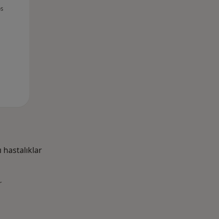
os
12 Ağustos
13 Ağustos
14 Ağustos
hastalıklar
r