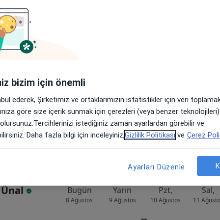
Oran
Bugün
Yarın
Pzt,
Sal,
8 Ağustos
9 Ağustos
10 Ağustos
11 Ağust
sağlığı ve
Online randevu erişime kapalı
iniz bizim için önemli
Randevu talep et
abul ederek, Şirketimiz ve ortaklarımızın istatistikler için veri toplam
•
Harita
arınıza göre size içerik sunmak için çerezleri (veya benzer teknolojiler
 olursunuz.Tercihlerinizi istediğiniz zaman ayarlardan görebilir ve
lirsiniz. Daha fazla bilgi için inceleyiniz,
Gizlilik Politikası
ve
Çerez Poli
K
Ayarları Düzenle
n Ünal
Bugün
Yarın
Pzt,
Sal,
8 Ağustos
9 Ağustos
10 Ağustos
11 Ağust