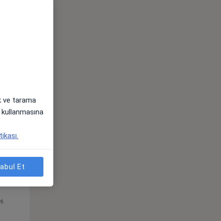
Çar,
Per,
Cum,
os
12 Ağustos
13 Ağustos
14 Ağustos
ak ve tarama
i) kullanmasına
tikası.
abul Et
Çar,
Per,
Cum,
os
12 Ağustos
13 Ağustos
14 Ağustos