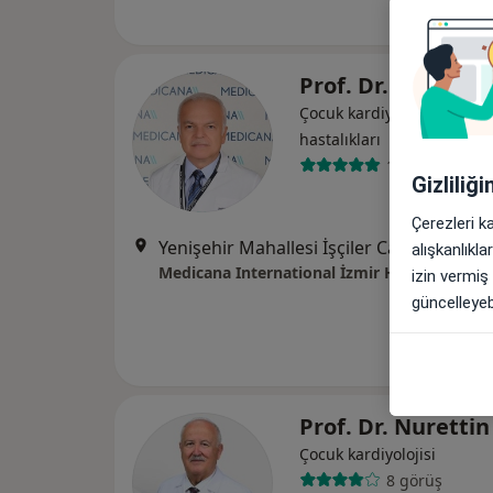
Prof. Dr. Bülent 
Çocuk kardiyolojisi, Çocuk 
hastalıkları
13 görüş
Gizliliğ
Çerezleri k
Yenişehir Mahallesi İşçiler Caddesi No:126, Konak
alışkanlıkl
Medicana International İzmir Hastanesi
izin vermiş
güncelleyebi
Prof. Dr. Nuretti
Çocuk kardiyolojisi
8 görüş