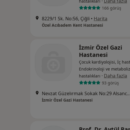
·
Daha fazla
hastalıkları
166 görüş
8229/1 Sk. No:56, Çiğli
•
Harita
Özel Acıbadem Kent Hastanesi
İzmir Özel Gazi
Hastanesi
Çocuk kardiyolojisi, İç hast
Endokrinoloji ve metabol
·
Daha fazla
hastalıkları
93 görüş
Nevzat Güzelırmak Sokak No:29 Alsancak / Kahramanla
İzmir Özel Gazi Hastanesi
Prof. Dr. Aytül Pa