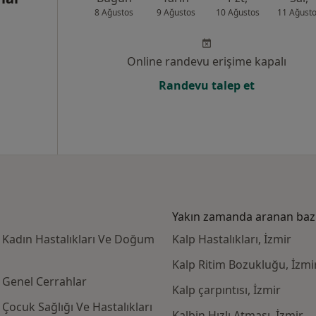
8 Ağustos
9 Ağustos
10 Ağustos
11 Ağust
Online randevu erişime kapalı
Randevu talep et
Yakın zamanda aranan bazı 
n Kadın Hastalıkları Ve Doğum
Kalp Hastalıkları, İzmir
Kalp Ritim Bozukluğu, İzmi
n Genel Cerrahlar
Kalp çarpıntısı, İzmir
Çocuk Sağlığı Ve Hastalıkları
Kalbin Hızlı Atması, İzmir