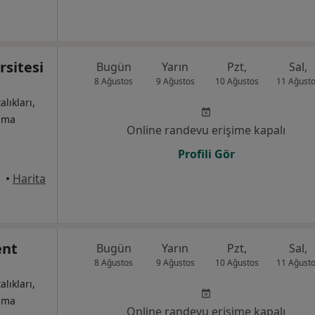
rsitesi
Bugün
Yarın
Pzt,
Sal,
8 Ağustos
9 Ağustos
10 Ağustos
11 Ağust
alıkları,
izma
Online randevu erişime kapalı
Profili Gör
•
Harita
ent
Bugün
Yarın
Pzt,
Sal,
8 Ağustos
9 Ağustos
10 Ağustos
11 Ağust
alıkları,
izma
Online randevu erişime kapalı