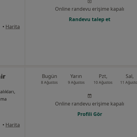
Online randevu erişime kapalı
Randevu talep et
•
Harita
ir
Bugün
Yarın
Pzt,
Sal,
8 Ağustos
9 Ağustos
10 Ağustos
11 Ağust
alıkları,
izma
Online randevu erişime kapalı
Profili Gör
•
Harita