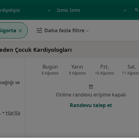
ilgi alanı ve hastalık, isim
örnek: İstanbul
Sigorta
Daha fazla filtre
 eden Çocuk Kardiyologları
Bugün
Yarın
Pzt,
Sal,
8 Ağustos
9 Ağustos
10 Ağustos
11 Ağust
sağlığı ve
Online randevu erişime kapalı
Randevu talep et
in Suites Alsancak, İzmir
•
Harita