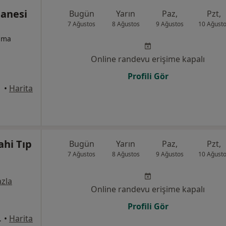
tanesi
Bugün
Yarın
Paz,
Pzt,
7 Ağustos
8 Ağustos
9 Ağustos
10 Ağust
izma
Online randevu erişime kapalı
Profili Gör
•
Harita
ahi Tıp
Bugün
Yarın
Paz,
Pzt,
7 Ağustos
8 Ağustos
9 Ağustos
10 Ağust
zla
Online randevu erişime kapalı
Profili Gör
Z04A, Balçova
•
Harita