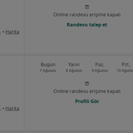
Online randevu erişime kapalı
Randevu talep et
d. No:1, Torbalı
•
Harita
Bugün
Yarın
Paz,
Pzt,
7 Ağustos
8 Ağustos
9 Ağustos
10 Ağust
Online randevu erişime kapalı
Profili Gör
No: 247/A, Balçova
•
Harita