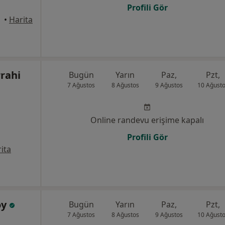
Profili Gör
•
Harita
rahi
Bugün
Yarın
Paz,
Pzt,
7 Ağustos
8 Ağustos
9 Ağustos
10 Ağust
Online randevu erişime kapalı
Profili Gör
ita
oy
Bugün
Yarın
Paz,
Pzt,
7 Ağustos
8 Ağustos
9 Ağustos
10 Ağust