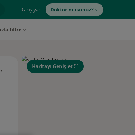
Giriş yap
Doktor musunuz?
zla filtre
Sal,
Çar,
Per,
Haritayı Genişlet
os
11 Ağustos
12 Ağustos
13 Ağustos