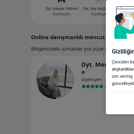
Dyt. Aleyna Yıldırım
Dyt. Sıla Yeşilyaprak
Diyetisyen
Diyetisyen
Online danışmanlık mevcut
Bölgenizdeki uzmanlar yüz yüze ziyaretler içi
Gizliliğ
Çerezleri k
Dyt. Merve Denizl
alışkanlıkl
izin vermiş
Diyetisyen
güncelleyebi
4 görüş