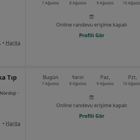
7 Ağustos
8 Ağustos
9 Ağustos
10 Ağust
Online randevu erişime kapalı
Profili Gör
k No:4, Karabağlar
•
Harita
ka Tıp
Bugün
Yarın
Paz,
Pzt,
7 Ağustos
8 Ağustos
9 Ağustos
10 Ağust
·
 Nöroloji
Online randevu erişime kapalı
Profili Gör
•
Harita