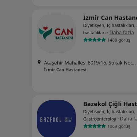
İzmir Can Hastan
Diyetisyen, İç hastalıkları, 
·
Daha fazla
hastalıkları
1488 görüş
Ataşehir Mahallesi 8019/16. Sokak No:18, Çiğli
İzmir Can Hastanesi
Bazekol Çiğli Has
Diyetisyen, İç hastalıkları,
·
Daha fa
Gastroenteroloji
1069 görüş