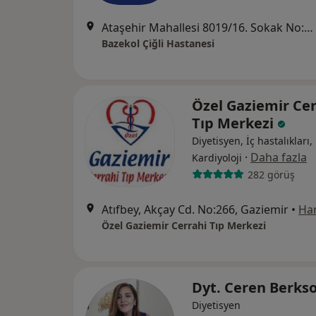
Ataşehir Mahallesi 8019/16. Sokak No:4, Çiğli
Bazekol Çiğli Hastanesi
Özel Gaziemir Cer
Tıp Merkezi
Diyetisyen, İç hastalıkları,
·
Daha fazla
Kardiyoloji
282 görüş
Atıfbey, Akçay Cd. No:266, Gaziemir
•
Har
Özel Gaziemir Cerrahi Tıp Merkezi
Dyt. Ceren Berks
Diyetisyen