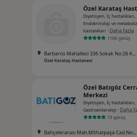
Özel Karataş Has
Diyetisyen, İç hastalıkları,
Endokrinoloji ve metabol
·
Daha fazla
hastalıkları
1100 görüş
Barbaros Mahallesi 336 Sokak No:26 Karataş, Konak
Özel Karataş Hastanesi
Özel Batıgöz Cerr
Merkezi
Diyetisyen, İç hastalıkları,
·
Daha fa
Gastroenteroloji
73 görüş
Bahçelerarası Mah.Mithatpaşa Cad.No:36/Z04-