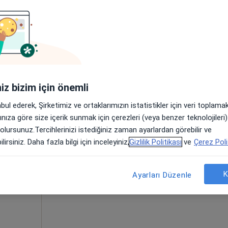
n müsait değil. Bunun yerine online danışmanlığını deneyin
iniz bizim için önemli
abul ederek, Şirketimiz ve ortaklarımızın istatistikler için veri toplam
i Aras
Bugün
Yarın
Paz,
Pzt,
arınıza göre size içerik sunmak için çerezleri (veya benzer teknolojiler
7 Ağustos
8 Ağustos
9 Ağustos
10 Ağust
 olursunuz.Tercihlerinizi istediğiniz zaman ayarlardan görebilir ve
lirsiniz. Daha fazla bilgi için inceleyiniz,
Gizlilik Politikası
ve
Çerez Poli
Online randevu erişime kapalı
Randevu talep et
K
Ayarları Düzenle