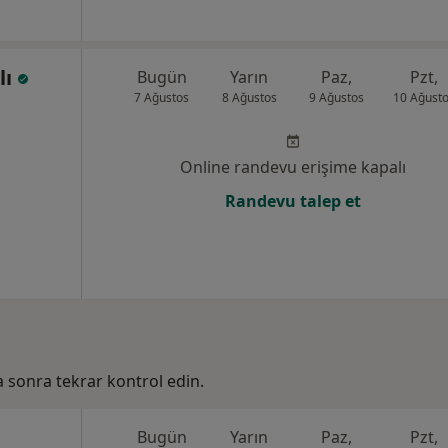
lı
Bugün
Yarın
Paz,
Pzt,
7 Ağustos
8 Ağustos
9 Ağustos
10 Ağust
Online randevu erişime kapalı
Randevu talep et
ha sonra tekrar kontrol edin.
Bugün
Yarın
Paz,
Pzt,