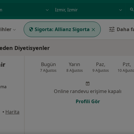
ilgi alanı ve hastalık, isim
örnek: İstanbul
ihler
Sigorta:
Allianz Sigorta
Daha fa
 eden Diyetisyenler
ir
Bugün
Yarın
Paz,
Pzt,
7 Ağustos
8 Ağustos
9 Ağustos
10 Ağust
izma
Online randevu erişime kapalı
Profili Gör
•
Harita