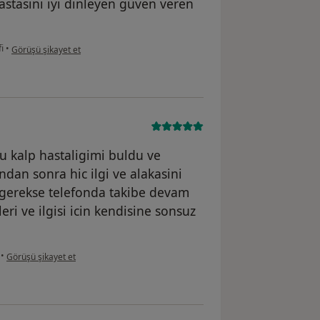
Hastasını iyi dinleyen güven veren
kullanıcının görüşüne göre he...i
i
•
Görüşü şikayet et
u kalp hastaligimi buldu ve
dan sonra hic ilgi ve alakasini
gerekse telefonda takibe devam
ri ve ilgisi icin kendisine sonsuz
kullanıcının görüşüne göre he...i
•
Görüşü şikayet et