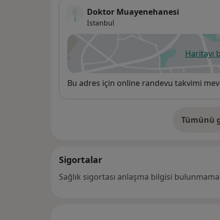
Doktor Muayenehanesi
İstanbul
Haritayı 
ye
Uygunluk
Bu adres için online randevu takvimi mev
Tümünü g
ad
Sigortalar
Sağlık sigortası anlaşma bilgisi bulunmamak