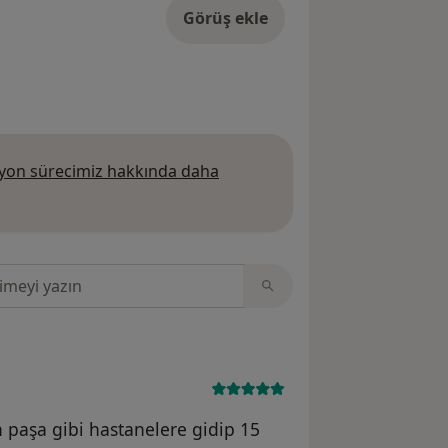
Görüş ekle
on sürecimiz hakkında daha
 daha fazla bilgi edinin
sinde ara
ah paşa gibi hastanelere gidip 15