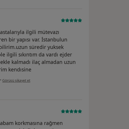
stalarıyla ilgili mütevazı
en bir yapısı var. İstanbulun
ilirim.uzun süredir yuksek
e ilgili sıkıntım da vardı ejder
mekle kalmadı ilaç almadan uzun
rim kendısine
kullanıcının görüşüne göre a....s
•
Görüşü şikayet et
r. Babam korkmasına rağmen