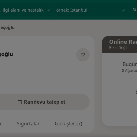
ilgi alanı ve hastalık, isim
örnek: İstanbul
deşoğlu
Online Ra
Etkin Değil
şoğlu
zmanliklar hakkinda
Bugü
8 Ağusto
Randevu talep et
r
Sigortalar
Görüşler (7)