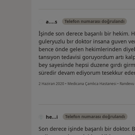
a....s
Telefon numarası doğrulandı
A
İşinde son derece başarılı bir hekim. Ha
guleryuzlu bır doktor insana guven ver
bence önde gelen hekimlerinden diyeb
tansıyon tedavisi goruyordum artı kalpl
bey sayesinde hepsi duzene gırdı gir
süredir devam ediyorum tesekkur ede
2 Haziran 2020
•
Medicana Çamlıca Hastanesi
•
Randevu
he...i
Telefon numarası doğrulandı
Son derece işinde başarılı bir dokto