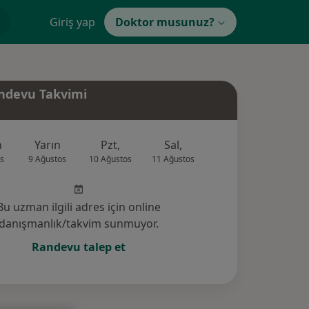
Giriş yap
Doktor musunuz?
ndevu Takvimi
n
Yarın
Pzt,
Sal,
Çar,
Per,
s
9 Ağustos
10 Ağustos
11 Ağustos
12 Ağustos
13 Ağus
Bu uzman ilgili adres için online
danışmanlık/takvim sunmuyor.
Randevu talep et