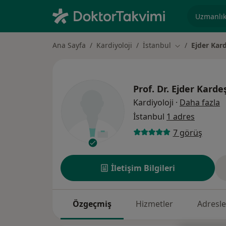
Uzmanlık, 
Ana Sayfa
Kardiyoloji
İstanbul
Ejder Kar
Şehir değiştir
Prof. Dr.
Ejder Karde
u
Kardiyoloji
·
Daha fazla
İstanbul
1 adres
7 görüş
İletişim Bilgileri
Özgeçmiş
Hizmetler
Adresle