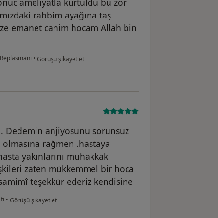
nuc ameliyatla kurtuldu bu zor
ımızdaki rabbim ayağına taş
 size emanet canim hocam Allah bin
kullanıcının görüşüne göre ze...ğ
 Replasmanı
•
Görüşü şikayet et
i. Dedemin anjiyosunu sorunsuz
ta olmasına rağmen .hastaya
hasta yakınlarını muhakkak
ilişkileri zaten mükkemmel bir hoca
 samimî teşekkür ederiz kendisine
kullanıcının görüşüne göre he...i
fi
•
Görüşü şikayet et