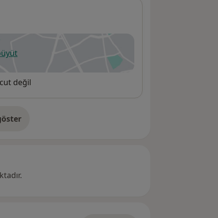
büyüt
ni bir sekmede açılır
cut değil
öster
res hakkında
tadır.