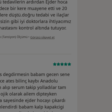
ü tedavilerin ardırdan Ejder hoca
dece bir kere muayene etti ve 20
ere düştü.doğru tedabi ve ilaçlar
izin gibi iyi doktorlara ihtiyacımız
astasını kontrol altında tutuyor.
kullanıcının görüşüne göre t.....
ı (Tansiyon) Ölçümü
•
Görüşü şikayet et
as degdirmesin babam gecen sene
ece ates bilinç kaybı Anadolu
 alıp serum takip yolladılar tam
ojik olarak ailem dipteyken
a sayesinde ejder hocayı çıkardı
nlendirdi babam kalp kapakcigi