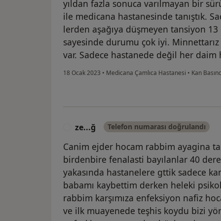
yıldan fazla sonuca varılmayan bir sür
ile medicana hastanesinde tanıştık. Sa
lerden aşağıya düşmeyen tansiyon 13 l
sayesinde durumu çok iyi. Minnettarız s
var. Sadece hastanede değil her daim h
18 Ocak 2023
•
Medicana Çamlıca Hastanesi
•
Kan Basınc
ze...ğ
Telefon numarası doğrulandı
Z
Canim ejder hocam rabbim ayagina t
birdenbire fenalasti bayılanlar 40 der
yakasında hastanelere gttik sadece kan
babamı kaybettim derken heleki psikol
rabbim karşımıza enfeksiyon nafiz hoc
ve ilk muayenede teşhis koydu bizi yö