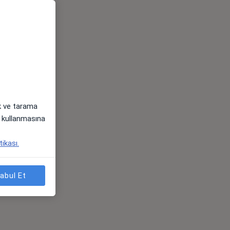
ak ve tarama
i) kullanmasına
tikası.
abul Et