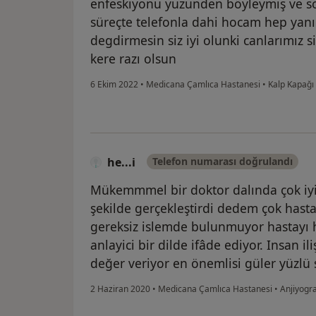
enfeskiyonu yuzunden böyleymiş ve so
süreçte telefonla dahi hocam hep yan
degdirmesin siz iyi olunki canlarımız
kere razı olsun
6 Ekim 2022
•
Medicana Çamlıca Hastanesi
•
Kalp Kapağı
he...i
Telefon numarası doğrulandı
Mükemmmel bir doktor dalında çok iy
şekilde gerçekleştirdi dedem çok has
gereksiz islemde bulunmuyor hastayı 
anlayici bir dilde ifâde ediyor. Insan 
değer veriyor en önemlisi güler yüzlü
2 Haziran 2020
•
Medicana Çamlıca Hastanesi
•
Anjiyogra