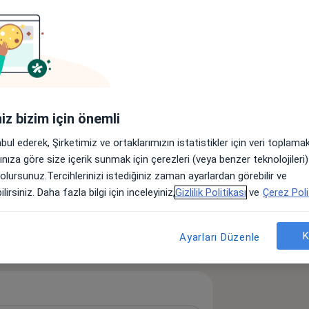
Kalp Ritim Bozukluğu
a11y_sr_more_diseases
i
+46
iniz bizim için önemli
öster
neyim hakkında
abul ederek, Şirketimiz ve ortaklarımızın istatistikler için veri toplam
arınıza göre size içerik sunmak için çerezleri (veya benzer teknolojiler
 olursunuz.Tercihlerinizi istediğiniz zaman ayarlardan görebilir ve
lirsiniz. Daha fazla bilgi için inceleyiniz,
Gizlilik Politikası
ve
Çerez Poli
K
Ayarları Düzenle