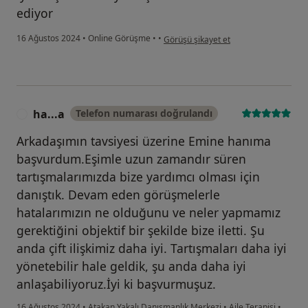
ediyor
kullanıcının görüşüne göre b....ç
16 Ağustos 2024
•
Online Görüşme
•
•
Görüşü şikayet et
ha...a
Telefon numarası doğrulandı
H
Arkadaşımın tavsiyesi üzerine Emine hanıma
başvurdum.Eşimle uzun zamandır süren
tartışmalarımızda bize yardımcı olması için
danıştık. Devam eden görüşmelerle
hatalarımızın ne olduğunu ve neler yapmamız
gerektiğini objektif bir şekilde bize iletti. Şu
anda çift ilişkimiz daha iyi. Tartışmaları daha iyi
yönetebilir hale geldik, şu anda daha iyi
anlaşabiliyoruz.İyi ki başvurmuşuz.
16 Ağustos 2024
•
Atakan Yakalı Danışmanlık Merkezi
•
Aile Terapisi
•