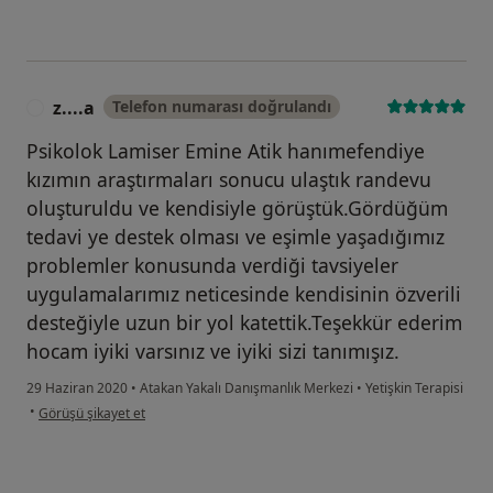
z....a
Telefon numarası doğrulandı
Z
Psikolok Lamiser Emine Atik hanımefendiye
kızımın araştırmaları sonucu ulaştık randevu
oluşturuldu ve kendisiyle görüştük.Gördüğüm
tedavi ye destek olması ve eşimle yaşadığımız
problemler konusunda verdiği tavsiyeler
uygulamalarımız neticesinde kendisinin özverili
desteğiyle uzun bir yol katettik.Teşekkür ederim
hocam iyiki varsınız ve iyiki sizi tanımışız.
29 Haziran 2020
•
Atakan Yakalı Danışmanlık Merkezi
•
Yetişkin Terapisi
kullanıcının görüşüne göre z....a
•
Görüşü şikayet et