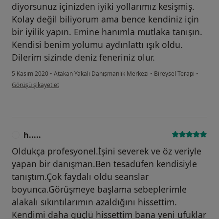
diyorsunuz içinizden iyiki yollarımız kesişmiş.
Kolay değil biliyorum ama bence kendiniz için
bir iyilik yapın. Emine hanımla mutlaka tanışın.
Kendisi benim yolumu aydınlattı ışık oldu.
Dilerim sizinde deniz feneriniz olur.
5 Kasım 2020
•
Atakan Yakalı Danışmanlık Merkezi
•
Bireysel Terapi
•
kullanıcının görüşüne göre u....
Görüşü şikayet et
h.....
H
Oldukça profesyonel.İşini severek ve öz veriyle
yapan bir danışman.Ben tesadüfen kendisiyle
tanıştım.Çok faydalı oldu seanslar
boyunca.Görüşmeye başlama sebeplerimle
alakalı sıkıntılarımın azaldığını hissettim.
Kendimi daha güçlü hissettim bana yeni ufuklar