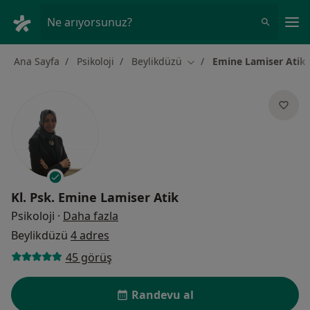
An
Ne arıyorsunuz?
Ana Sayfa
Psikoloji
Beylikdüzü
Emine Lamiser Atik
Şehir değiştir
Kl. Psk.
Emine Lamiser Atik
uzmanliklar hakkinda
Psikoloji
·
Daha fazla
Beylikdüzü
4 adres
45 görüş
Randevu al