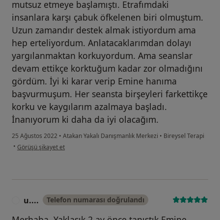
mutsuz etmeye başlamıştı. Etrafımdaki
insanlara karşı çabuk öfkelenen biri olmuştum.
Uzun zamandır destek almak istiyordum ama
hep erteliyordum. Anlatacaklarımdan dolayı
yargılanmaktan korkuyordum. Ama seanslar
devam ettikçe korktuğum kadar zor olmadığını
gördüm. İyi ki karar verip Emine hanıma
başvurmuşum. Her seansta birşeyleri farkettikçe
korku ve kaygılarım azalmaya başladı.
İnanıyorum ki daha da iyi olacağım.
25 Ağustos 2022
•
Atakan Yakalı Danışmanlık Merkezi
•
Bireysel Terapi
kullanıcının görüşüne göre y.....
•
Görüşü şikayet et
u....
Telefon numarası doğrulandı
U
Merhaba. Yaklaşık 2 ay önce tanıştık Emine