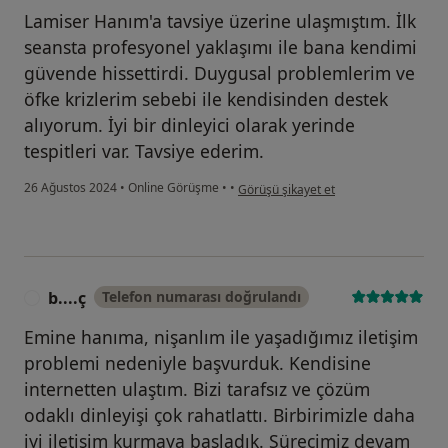
Lamiser Hanım'a tavsiye üzerine ulaşmıştım. İlk
seansta profesyonel yaklaşımı ile bana kendimi
güvende hissettirdi. Duygusal problemlerim ve
öfke krizlerim sebebi ile kendisinden destek
alıyorum. İyi bir dinleyici olarak yerinde
tespitleri var. Tavsiye ederim.
kullanıcının görüşüne göre r....e
26 Ağustos 2024
•
Online Görüşme
•
•
Görüşü şikayet et
b....ç
Telefon numarası doğrulandı
B
Emine hanıma, nişanlım ile yaşadığımız iletişim
problemi nedeniyle başvurduk. Kendisine
internetten ulaştım. Bizi tarafsız ve çözüm
odaklı dinleyişi çok rahatlattı. Birbirimizle daha
iyi iletişim kurmaya başladık. Sürecimiz devam