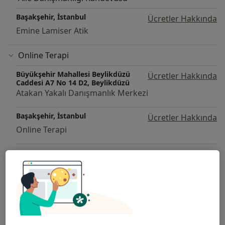
Davranış Bilimleri Enstitüsü- Terapist olmak istiyorum
Başakşehir, İstanbul
Ücretler Hakkında
eğitimi.
Emine Lamiser Atik
Türk Pdr Derneği& Bakış Danışmanlık- Çözüm odaklı
kısa danışmanlık yaklaşımı eğitimi.
Online Terapi
Rorschach ve Projektif Testler Derneği- Çocuk
çizimlerinin projektif değerlendirilmesi eğitimi.(Bir
Büyükşehir Mahallesi Beylikdüzü
Ücretler Hakkında
insan çiz, aile çiz, ağaç çiz testleri uygulama ve
Caddesi A7 No 14 D2, Beylikdüzü
değerlendirilmesi.
Atakan Yakalı Danışmanlık Merkezi
Psikolojik Testler Derneği- Projektif ve Objektif
Testlerin (kişilik, zeka, gelişim ve dinamik) uygulanması
Başakşehir, İstanbul
Ücretler Hakkında
ve değerlendirilmesi.
Online Terapi
Edam Danışmanlık- “Özel öğrenme güçlüğü” nün
tesbitinde Frostig testinin kullanımı ve
Online Görüşme
değerlendirilmesi.
Psikolojik Testler Derneği- Bilşsel-davranışçı terapi
Başakşehir, İstanbul
Ücretler Hakkında
eğitimi.
Emine Lamiser Atik
Turk Psikologlar Derneği- Grup psikoterapisi
Başakşehir, İstanbul
Ücretler Hakkında