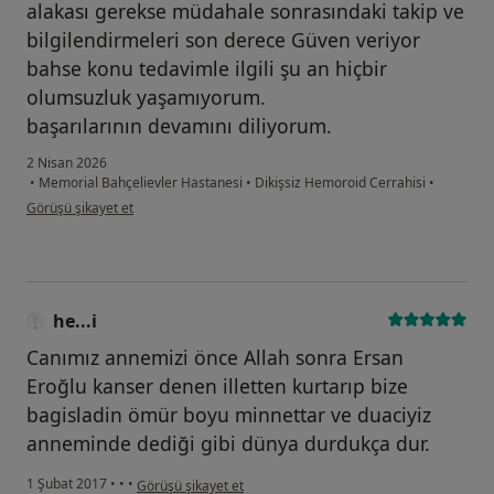
alakası gerekse müdahale sonrasındaki takip ve
bilgilendirmeleri son derece Güven veriyor
bahse konu tedavimle ilgili şu an hiçbir
olumsuzluk yaşamıyorum.
başarılarının devamını diliyorum.
2 Nisan 2026
•
Memorial Bahçelievler Hastanesi
•
Dikişsiz Hemoroid Cerrahisi
•
kullanıcının görüşüne göre h....m
Görüşü şikayet et
he...i
Canımız annemizi önce Allah sonra Ersan
Eroğlu kanser denen illetten kurtarıp bize
bagisladin ömür boyu minnettar ve duaciyiz
anneminde dediği gibi dünya durdukça dur.
kullanıcının görüşüne göre he...i
1 Şubat 2017
•
•
•
Görüşü şikayet et