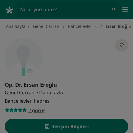
An
Ne arıyorsunuz?
Ana Sayfa
Genel Cerrahi
Bahçelievler
Ersan Eroğlu
Şehir değiştir
Op. Dr.
Ersan Eroğlu
uzmanliklar hakkinda
Genel Cerrahi
·
Daha fazla
Bahçelievler
1 adres
2 görüş
İletişim Bilgileri