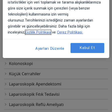
Dikişsiz Hemoroid Cerrahisi
istatistikler için veri toplamak ve tarama alışkanlıklarınıza
göre size içerik sunmak için çerezleri (veya benzer
Endokrin Cerrahisi
teknolojileri) kullanmasına izin vermiş
olursunuz.Tercihlerinizi istediğiniz zaman ayarlardan
Fundoplikasyon
görebilir ve güncelleyebilirsiniz. Daha fazla bilgi için
inceleyiniz,
Gizlilik Politikası
ve
Çerez Politikası.
Fundoplikasyon - Laparoskopik Cerrahi
Gastroskopi
Kabul Et
Ayarları Düzenle
Kolon Ve Rektum Cerrahisi
Kolonoskopi
Küçük Cerrahiler
Laparoskopik Apendektomi
Laparoskopik Fıtık Tedavisi
Laparoskopik Reflü Ameliyatı