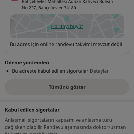
Bahçelievler Mahallesi Adnan Kahveci Bulvarı
No:227,
Bahçelievler
34180
Haritayı büyüt
yeni bir sekmede açılır
Uygunluk
Bu adres için online randevu takvimi mevcut değil
Ödeme yöntemleri
Bu adreste kabul edilen sigortalar
Detaylar
Tümünü göster
adres hakkında
Kabul edilen sigortalar
Anlaşmalı sigortaların kapsamı ve anlaşma türü
değişken olabilir. Randevu aşamasında doktor/uzman