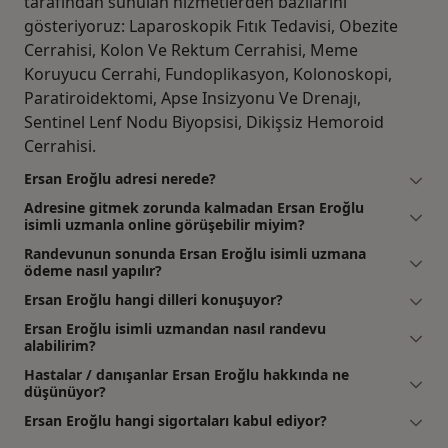
tarafından sunulan hizmetlerden bazılarını
gösteriyoruz: Laparoskopik Fıtık Tedavisi, Obezite
Cerrahisi, Kolon Ve Rektum Cerrahisi, Meme
Koruyucu Cerrahi, Fundoplikasyon, Kolonoskopi,
Paratiroidektomi, Apse Insizyonu Ve Drenajı,
Sentinel Lenf Nodu Biyopsisi, Dikişsiz Hemoroid
Cerrahisi.
Ersan Eroğlu adresi nerede?
Adresine gitmek zorunda kalmadan Ersan Eroğlu
isimli uzmanla online görüşebilir miyim?
Randevunun sonunda Ersan Eroğlu isimli uzmana
ödeme nasıl yapılır?
Ersan Eroğlu hangi dilleri konuşuyor?
Ersan Eroğlu isimli uzmandan nasıl randevu
alabilirim?
Hastalar / danışanlar Ersan Eroğlu hakkında ne
düşünüyor?
Ersan Eroğlu hangi sigortaları kabul ediyor?