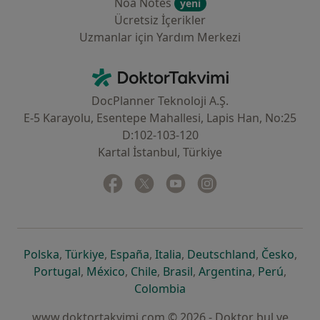
Noa Notes
yeni
Ücretsiz İçerikler
Uzmanlar için Yardım Merkezi
İletişim
DoktorTakvimi - Ana Sayfa
DocPlanner Teknoloji A.Ş.
E-5 Karayolu, Esentepe Mahallesi, Lapis Han, No:25
D:102-103-120
Kartal İstanbul, Türkiye
Facebook
yeni bir sekmede açılır
Twitter
yeni bir sekmede açılır
Youtube
yeni bir sekmede açılır
Instagram
yeni bir sekmede aç
yeni bir sekmede açılır
yeni bir sekmede açılır
yeni bir sekmede açılır
yeni bir sekmede açılır
yeni bir sek
yeni 
Polska
,
Türkiye
,
España
,
Italia
,
Deutschland
,
Česko
,
yeni bir sekmede açılır
yeni bir sekmede açılır
yeni bir sekmede açılır
yeni bir sekmede açılır
yeni bir sekm
yeni bi
Portugal
,
México
,
Chile
,
Brasil
,
Argentina
,
Perú
,
yeni bir sekmede açılır
Colombia
www.doktortakvimi.com © 2026 - Doktor bul ve