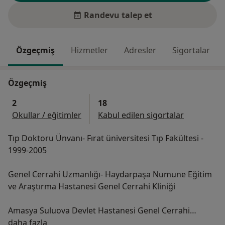
Randevu talep et
Özgeçmiş
Hizmetler
Adresler
Sigortalar
Özgeçmiş
2
18
Okullar / eğitimler
Kabul edilen sigortalar
Tıp Doktoru Ünvanı- Fırat üniversitesi Tıp Fakültesi -
1999-2005
Genel Cerrahi Uzmanlığı- Haydarpaşa Numune Eğitim
ve Araştırma Hastanesi Genel Cerrahi Kliniği
Amasya Suluova Devlet Hastanesi Genel Cerrahi
Hakkımda
Uzmanı 2012-2014
daha fazla