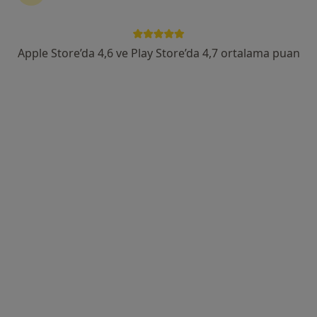
Merkez Mahallesi Şamlı Sokak No:32, Avcılar
•
Harita
Medicana Avcılar Hastanesi
Bu uzman ilgili adres için online danışmanlık/takvim sunmuyor.
Apple Store’da 4,6 ve Play Store’da 4,7 ortalama puan
Randevu talep et
Medicana Avcılar Hastanesi
·
Fiziksel tıp ve rehabilitasyon, İç hastalıkları, Kardiyoloji
Daha fazla
111 görüş
Merkez Mahallesi Şamlı Sokak No:32, Avcılar
•
Harita