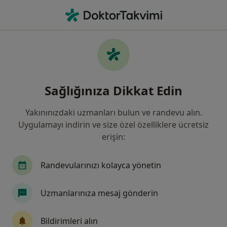
An
Fiziksel Tıp Ve Rehabilitasyon • Avcılar, İstanbul
Filters
Sigorta
Harita
Avcılar, Fiziksel Tıp Ve Rehabilitasyon
Sağlığınıza Dikkat Edin
Yakınınızdaki uzmanları bulun ve randevu alın.
Uygulamayı indirin ve size özel özelliklere ücretsiz
erişin:
Randevularınızı kolayca yönetin
Uzm. Dr. Hasan Nas
Uzmanlarınıza mesaj gönderin
Fiziksel tıp ve rehabilitasyon
1 görüş
Bildirimleri alın