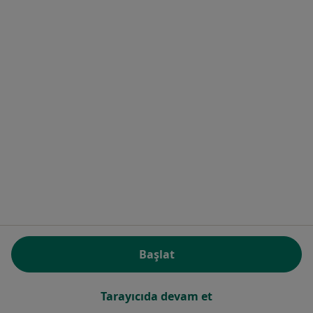
Klinikler
Hizmetler
Hastaliklar
Yardım
Mobil Uygulamalar
Hastalara Yönelik Blog
Aydınlatma Metni
Sıkça Sorulan Sorular
Hekim ve Uzmanlar için
Hizmetler
Uzmanlar için
Sağlık Kuruluşları için
Noa Notes
yeni
Ücretsiz İçerikler
Başlat
Uzmanlar için Yardım Merkezi
İletişim
Tarayıcıda devam et
DoktorTakvimi - Ana Sayfa