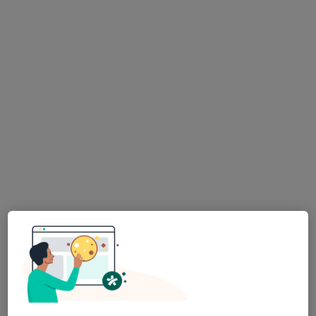
Dr. Öğr. Üyesi Merve Cemil
Fiziksel tıp ve rehabilitasyon
Etiler Mahallesi Nispetiye Caddesi, Aydın Sokağı No:1, Beşiktaş
•
Harita
Central Hospital Etiler
Bu uzman ilgili adres için online danışmanlık/takvim sunmuyor.
Randevu talep et