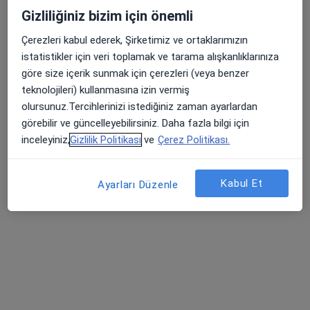
Uzm. Dr. Fazıl Kulaklı
Gizliliğiniz bizim için önemli
Fiziksel tıp ve rehabilitasyon
Çerezleri kabul ederek, Şirketimiz ve ortaklarımızın
3 görüş
istatistikler için veri toplamak ve tarama alışkanlıklarınıza
Birlik Mah. Bahçeler Cad. No: 5 (Esenler Kültür Merkezi Karşısı), Esenler
•
Harita
göre size içerik sunmak için çerezleri (veya benzer
Esenler Medipol Üniversitesi Hastanesi
teknolojileri) kullanmasına izin vermiş
Bu uzman ilgili adres için online danışmanlık/takvim sunmuyor.
olursunuz.Tercihlerinizi istediğiniz zaman ayarlardan
görebilir ve güncelleyebilirsiniz. Daha fazla bilgi için
Randevu talep et
inceleyiniz,
Gizlilik Politikası
ve
Çerez Politikası.
Kabul Et
Ayarları Düzenle
Dr. Öğr. Üyesi Serhad Bilim