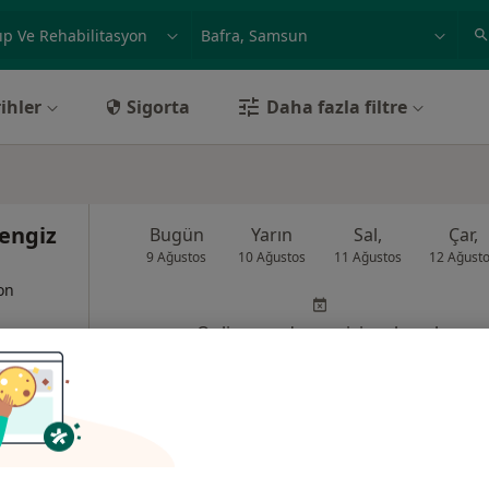
ilgi alanı ve hastalık, isim
örnek: İstanbul
ihler
Sigorta
Daha fazla filtre
Cengiz
Bugün
Yarın
Sal,
Çar,
9 Ağustos
10 Ağustos
11 Ağustos
12 Ağust
yon
Online randevu erişime kapalı
Randevu talep et
ak No: 27, Bafra
•
Harita