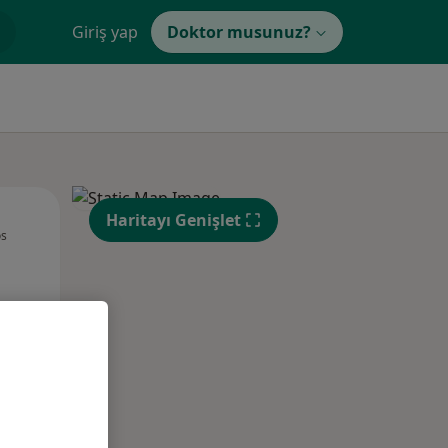
Giriş yap
Doktor musunuz?
Per,
Cum,
Cmt,
Haritayı Genişlet
os
13 Ağustos
14 Ağustos
15 Ağustos