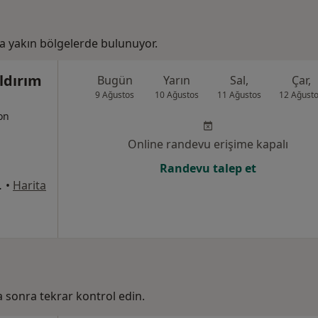
 yakın bölgelerde bulunuyor.
ldırım
Bugün
Yarın
Sal,
Çar,
9 Ağustos
10 Ağustos
11 Ağustos
12 Ağust
yon
Online randevu erişime kapalı
Randevu talep et
2 Daire: 4, Samsun
•
Harita
ha sonra tekrar kontrol edin.