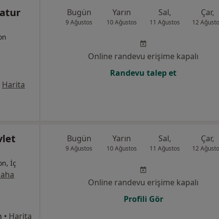
Batur
Bugün
Yarın
Sal,
Çar,
9 Ağustos
10 Ağustos
11 Ağustos
12 Ağust
yon
Online randevu erişime kapalı
Randevu talep et
Harita
let
Bugün
Yarın
Sal,
Çar,
9 Ağustos
10 Ağustos
11 Ağustos
12 Ağust
on, İç
aha
Online randevu erişime kapalı
Profili Gör
n
•
Harita