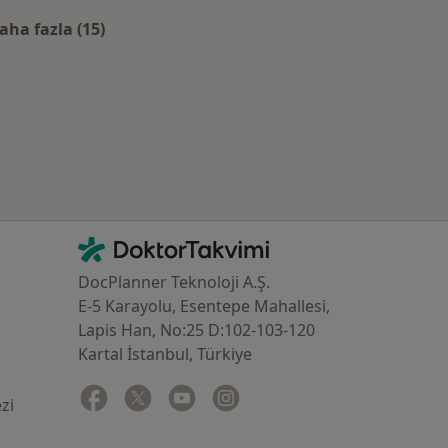
aha fazla (15)
Kategoride daha fazlası: Bafra sigortalar
İletişim
DoktorTakvimi - Ana Sayfa
DocPlanner Teknoloji A.Ş.
E-5 Karayolu, Esentepe Mahallesi,
Lapis Han, No:25 D:102-103-120
Kartal İstanbul, Türkiye
Facebook
yeni bir sekmede açılır
Twitter
yeni bir sekmede açılır
Youtube
yeni bir sekmede açılır
Instagram
yeni bir sekmede açılır
zi