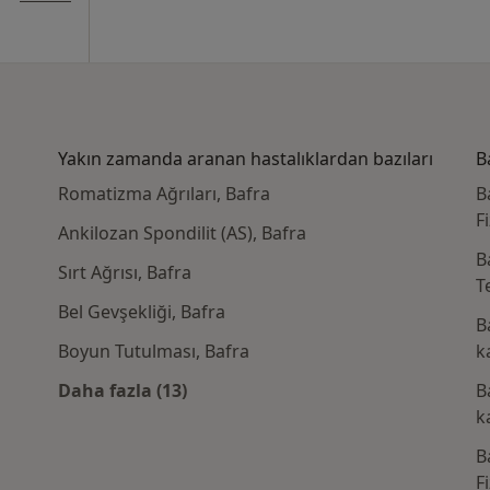
Yakın zamanda aranan hastalıklardan bazıları
B
Romatizma Ağrıları, Bafra
B
F
Ankilozan Spondilit (AS), Bafra
B
Sırt Ağrısı, Bafra
T
Bel Gevşekliği, Bafra
B
Boyun Tutulması, Bafra
k
Daha fazla (13)
B
Kategoride daha fazlası: Yakın zamanda a
k
B
F