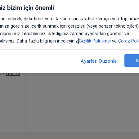
iniz bizim için önemli
abul ederek, Şirketimiz ve ortaklarımızın istatistikler için veri toplam
Bugün
Yarın
Sal,
Çar,
arınıza göre size içerik sunmak için çerezleri (veya benzer teknolojiler
9 Ağustos
10 Ağustos
11 Ağustos
12 Ağust
 olursunuz.Tercihlerinizi istediğiniz zaman ayarlardan görebilir ve
on, İç
lirsiniz. Daha fazla bilgi için inceleyiniz,
Gizlilik Politikası
ve
Çerez Poli
aha
Online randevu erişime kapalı
K
Ayarları Düzenle
Profili Gör
ak No: 27, Bafra
•
Harita