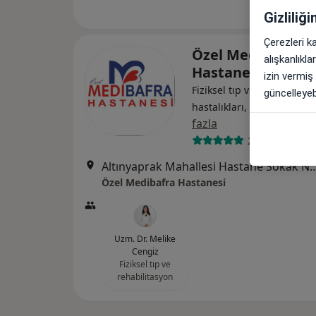
Gizliliğ
Çerezleri k
Özel Medibafra
alışkanlıkl
Hastanesi
izin vermiş
Fiziksel tıp ve rehabilitasy
güncelleyebi
·
D
hastalıkları, Kardiyoloji
fazla
29 görüş
Altınyaprak Mahallesi Hastane Sok
Özel Medibafra Hastanesi
Uzm. Dr. Melike
Cengiz
Fiziksel tıp ve
rehabilitasyon