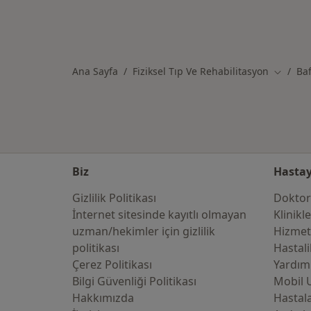
Ana Sayfa
Fiziksel Tıp Ve Rehabilitasyon
Ba
Şehir de
Biz
Hastay
Gizlilik Politikası
Doktor
İnternet sitesinde kayıtlı olmayan
Klinikl
uzman/hekimler i̇çin gizlilik
Hizmet
politikası
Hastali
Çerez Politikası
Yardım
Bilgi Güvenliği Politikası
Mobil 
Hakkımızda
Hastala