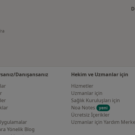
D
fra
ğiştir
sanız/Danışansanız
Hekim ve Uzmanlar için
lar
Hizmetler
er
Uzmanlar için
ler
Sağlık Kuruluşları için
klar
Noa Notes
yeni
Ücretsiz İçerikler
Uygulamalar
Uzmanlar için Yardım Merke
ra Yönelik Blog