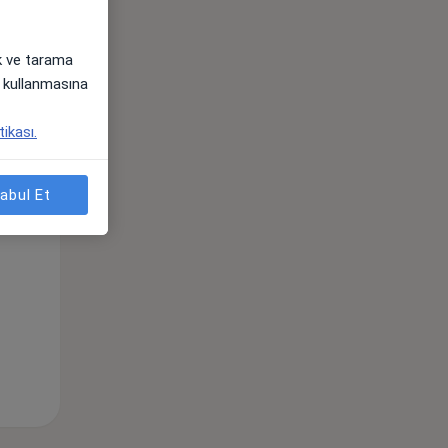
ak ve tarama
Per,
Cum,
Cmt,
i) kullanmasına
os
13 Ağustos
14 Ağustos
15 Ağustos
tikası.
abul Et