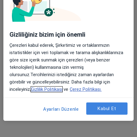
Tevfik Bey Mahallesi Maslak Çeşme Caddesi No:30, Küçükçekmece
•
Harita
Medipol Üniversitesi Sefaköy Hastanesi
Bu kurumda online uygunluğu bulunan bir doktor veya uzman bulunamadı
Profili Gör
Gizliliğiniz bizim için önemli
Çerezleri kabul ederek, Şirketimiz ve ortaklarımızın
istatistikler için veri toplamak ve tarama alışkanlıklarınıza
göre size içerik sunmak için çerezleri (veya benzer
teknolojileri) kullanmasına izin vermiş
olursunuz.Tercihlerinizi istediğiniz zaman ayarlardan
görebilir ve güncelleyebilirsiniz. Daha fazla bilgi için
inceleyiniz,
Gizlilik Politikası
ve
Çerez Politikası.
Esenler Medipol Üniversitesi Hastanesi
Kabul Et
Ayarları Düzenle
·
Fizyoterapi ve rehabilitasyon, İç hastalıkları, Kardiyoloji
Daha fazla
56 görüş