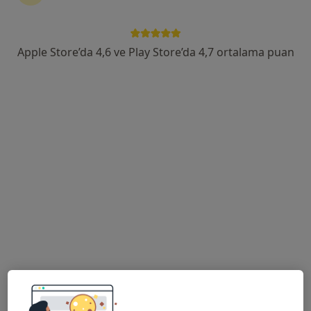
Çakmak Mh. Alemdağ Cd. No:494/1 Diyetista, İstanbul
•
Harita
Fzt. Beyza Deniz
Apple Store’da 4,6 ve Play Store’da 4,7 ortalama puan
Bu uzman ilgili adres için online danışmanlık/takvim sunmuyor.
Randevu talep et
Medipol Üniversitesi Sefaköy Hastanesi
·
Fizyoterapi ve rehabilitasyon, İç hastalıkları, Gastroenteroloji
Daha fazla
210 görüş