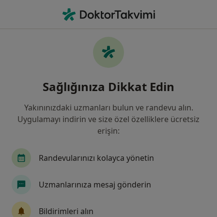
An
Fizyoterapi Ve Rehabilitasyon • Istanbul
Filters
Sigorta:
Tarsim Sigorta
İstanbul bölgesinde Tarsim Sigorta kabul
Sağlığınıza Dikkat Edin
eden Fizyoterapistler
Yakınınızdaki uzmanları bulun ve randevu alın.
Uygulamayı indirin ve size özel özelliklere ücretsiz
erişin:
Randevularınızı kolayca yönetin
Uzmanlarınıza mesaj gönderin
Fzt. Beyza Deniz
Fizyoterapi ve rehabilitasyon
Bildirimleri alın
26 görüş