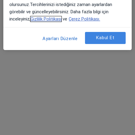
olursunuz.Tercihlerinizi istediğiniz zaman ayarlardan
görebilir ve güncelleyebilirsiniz. Daha fazla bilgi için
Uzm. Dr. Merda
Dr. Öğr. Üyesi Duygu
inceleyiniz,
Gizlilik Politikası
ve
Çerez Politikası.
Erdemir Işık
Zorlu
Göğüs hastalıkları
Göğüs hastalıkları
Kabul Et
Bu kurumda online uygunluğu bulunan bir doktor veya uzman bulunamadı
Ayarları Düzenle
Profili Gör
Medical Point İzmir Hastanesi
Göğüs hastalıkları, İç hastalıkları, Endokrinoloji ve