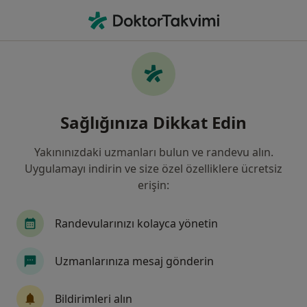
An
Göğüs Hastalıkları • İzmir, İzmir
Filters
Sigorta:
Inter Partner Assista
İzmir bölgesinde Inter Partner Assistance
Sağlığınıza Dikkat Edin
kabul eden Göğüs Hastalıkları Doktorları
Yakınınızdaki uzmanları bulun ve randevu alın.
Uygulamayı indirin ve size özel özelliklere ücretsiz
erişin:
Randevularınızı kolayca yönetin
Uzmanlarınıza mesaj gönderin
Uzm. Dr. Adnan Tolga Öz
Göğüs hastalıkları
Bildirimleri alın