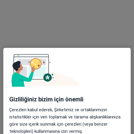
Bu uzman ilgili adres için online danışmanlık/takvim sunmuyor.
Randevu talep et
Medicana International İzmir Hastanesi
Göğüs hastalıkları, İç hastalıkları, Endokrinoloji ve
Gizliliğiniz bizim için önemli
·
Daha fazla
metabolizma hastalıkları
1266 görüş
Çerezleri kabul ederek, Şirketimiz ve ortaklarımızın
istatistikler için veri toplamak ve tarama alışkanlıklarınıza
Yenişehir Mahallesi İşçiler Caddesi No:126, Konak
•
Harita
göre size içerik sunmak için çerezleri (veya benzer
Medicana International İzmir Hastanesi
teknolojileri) kullanmasına izin vermiş