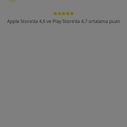
İmbatlı Mahallesi 1825. Sokak No:12, Karşıyaka
•
Harita
Medical Point İzmir Hastanesi
Bu uzman ilgili adres için online danışmanlık/takvim sunmuyor.
Apple Store’da 4,6 ve Play Store’da 4,7 ortalama puan
Randevu talep et
Uzm. Dr. Merda Erdemir Işık
Göğüs hastalıkları
13 görüş
Yenişehir Mahallesi İşçiler Caddesi No:126, Konak
•
Harita
Medicana International İzmir Hastanesi