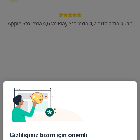
Diclekent Mahallesi Kayapınar Caddesi No:80, Kayapınar
•
Harita
Özel Batı Hastanesi
Apple Store’da 4,6 ve Play Store’da 4,7 ortalama puan
Bu uzman ilgili adres için online danışmanlık/takvim sunmuyor.
Randevu talep et
Op. Dr. Aydın Maçin
Göz hastalıkları
7 görüş
Gizliliğiniz bizim için önemli
Diclekent Mahallesi Kayapınar Caddesi No:80, Kayapınar
•
Harita