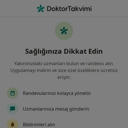
An
Göz Hastalıkları • Diyarbakır, Diyarbakır
Filters
Sigorta:
Diğer (İade)
Diyarbakır bölgesinde Diğer (İade) kabul
Sağlığınıza Dikkat Edin
eden Göz Doktorları
Yakınınızdaki uzmanları bulun ve randevu alın.
Uygulamayı indirin ve size özel özelliklere ücretsiz
erişin:
Randevularınızı kolayca yönetin
Uzmanlarınıza mesaj gönderin
Op. Dr. Esat Yetkin
Göz hastalıkları
Bildirimleri alın
46 görüş