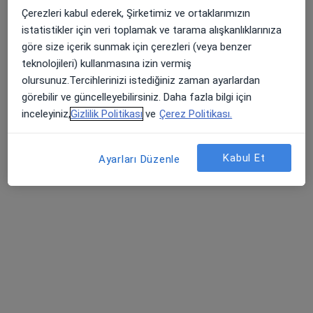
Özel Batı Hastanesi
Çerezleri kabul ederek, Şirketimiz ve ortaklarımızın
Bu uzman ilgili adres için online danışmanlık/takvim sunmuyor.
istatistikler için veri toplamak ve tarama alışkanlıklarınıza
göre size içerik sunmak için çerezleri (veya benzer
Randevu talep et
teknolojileri) kullanmasına izin vermiş
olursunuz.Tercihlerinizi istediğiniz zaman ayarlardan
görebilir ve güncelleyebilirsiniz. Daha fazla bilgi için
inceleyiniz,
Gizlilik Politikası
ve
Çerez Politikası.
Kabul Et
Ayarları Düzenle
Op. Dr. Mehmet Sinan Çamçi
Göz hastalıkları
8 görüş
Huzurevleri mah 3 sk, Seyrantepe Bulv No:18,, Diyarbakır
•
Harita
Özel Genesis Hastanesi