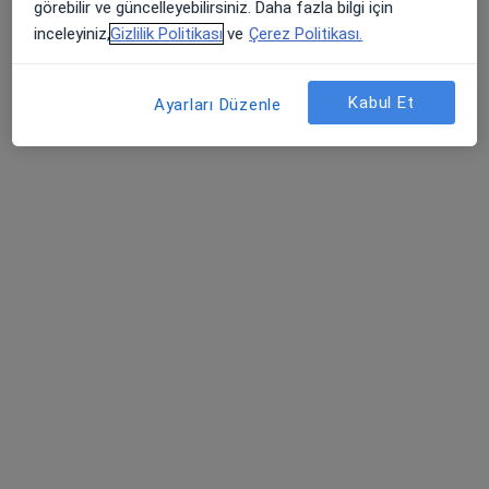
görebilir ve güncelleyebilirsiniz. Daha fazla bilgi için
Dil ve konuşma terapisi
inceleyiniz,
Gizlilik Politikası
ve
Çerez Politikası.
Mersin
Kabul Et
Ayarları Düzenle
Miray Begüm Berbergil
Dil ve konuşma terapisi
Kahramanmaraş
Samet Can Çankaya
Dil ve konuşma terapisi
Tekirdağ
Murat Can Doğu
Dil ve konuşma terapisi
Ankara