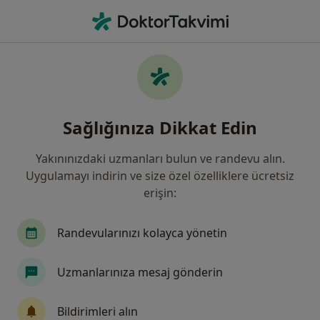
An
Ne arıyorsunuz?
Ana Sayfa
Hastalıklar
Anlaşılmaz Konuşma
Anlaşılmaz konuşma - Bilgi,
Sağlığınıza Dikkat Edin
uzmanları, sıkça sorulan sorular
Yakınınızdaki uzmanları bulun ve randevu alın.
Uygulamayı indirin ve size özel özelliklere ücretsiz
erişin:
Bilgi
Randevularınızı kolayca yönetin
Uzmanlarınıza mesaj gönderin
Sağlığınızı ertelemeyin
Evinizden ayrılmadan tedavinizi başlatmak veya
Bildirimleri alın