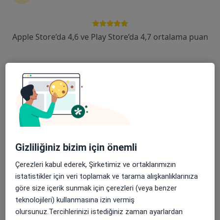
devam ettirmek için online danışmanlığı seçin. Eğer
ihtiyacınız varsa, muayenehane ziyareti için de
randevu alabilirsiniz.
Apple Store’da 4,6 ve Play Store’da 4,7 ortalama puan
Uzmanları göster
Nasıl çalışır?
Anlaşılmaz konuşma ile ilgilenen
uzmanlardan bazıları
Gizliliğiniz bizim için önemli
Ceren Can Aroskay
Çerezleri kabul ederek, Şirketimiz ve ortaklarımızın
Dil ve konuşma terapisi
istatistikler için veri toplamak ve tarama alışkanlıklarınıza
İstanbul
göre size içerik sunmak için çerezleri (veya benzer
teknolojileri) kullanmasına izin vermiş
Büşra Köksal
olursunuz.Tercihlerinizi istediğiniz zaman ayarlardan