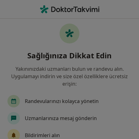
An
Aritmiler • Üsküdar, İstanbul
Filters
• 1
Sigorta
Harita
Aritmiler, Üsküdar
Sağlığınıza Dikkat Edin
Yakınınızdaki uzmanları bulun ve randevu alın.
Hangi uzmanlığı aramıştınız?
Uygulamayı indirin ve size özel özelliklere ücretsiz
Kardiyoloji
Kalp Ve Damar Cerrahisi
Gastr
erişin:
Randevularınızı kolayca yönetin
Uzmanlarınıza mesaj gönderin
Bildirimleri alın