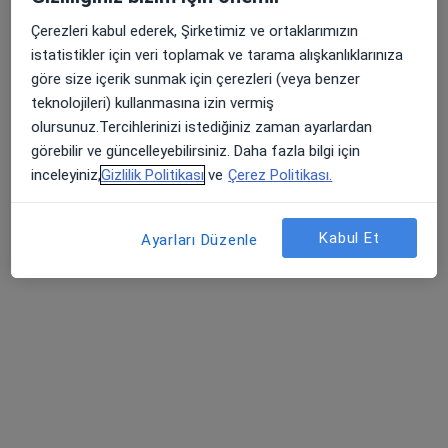
Özel Çamlıca Erdem Hastanesi
Çerezleri kabul ederek, Şirketimiz ve ortaklarımızın
Bu uzman ilgili adres için online danışmanlık/takvim sunmuyor.
istatistikler için veri toplamak ve tarama alışkanlıklarınıza
göre size içerik sunmak için çerezleri (veya benzer
Randevu talep et
teknolojileri) kullanmasına izin vermiş
olursunuz.Tercihlerinizi istediğiniz zaman ayarlardan
görebilir ve güncelleyebilirsiniz. Daha fazla bilgi için
inceleyiniz,
Gizlilik Politikası
ve
Çerez Politikası.
Kabul Et
Ayarları Düzenle
Prof. Dr. Ertuğrul Okuyan
Kardiyoloji
22 görüş
Acıbadem Mahallesi Şht. Emin Çölen Sokağı No:4, Kadıköy
•
Harita
Medipol Acıbadem Bölge Hastanesi