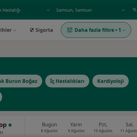
ilgi alanı ve hastalık, isim
örnek: İstanbul
ihler
Sigorta
Daha fazla filtre
•
1
ak Burun Boğaz
İç Hastalıkları
Kardiyoloji
Pop
Bugün
Yarın
Pzt,
Sal,
8 Ağustos
9 Ağustos
10 Ağustos
11 Ağust
rı