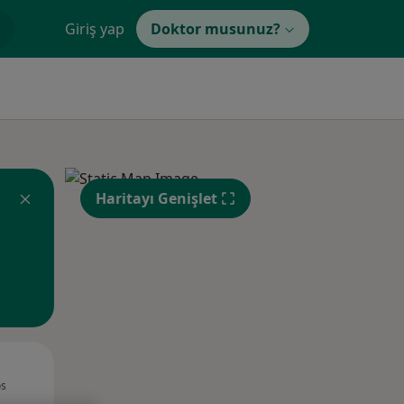
Giriş yap
Doktor musunuz?
Haritayı Genişlet
Çar,
Per,
Cum,
os
12 Ağustos
13 Ağustos
14 Ağustos