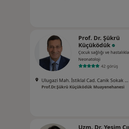
Prof. Dr. Şükrü
Küçüködük
Çocuk sağlığı ve hastalıkla
Neonatoloji
42 görüş
Ulugazi Mah. İstiklal Cad. Canik Sokak No: 8/8 (İlkadım Belediyesi Açık Otopark Karşısı), Samsun
Prof.Dr.Şükrü Küçüködük Muayenehanesi
Uzm. Dr. Yeşim Çı