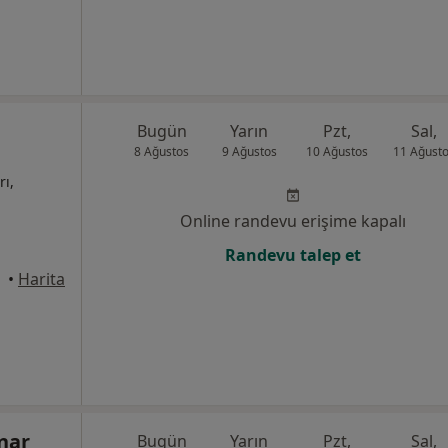
Bugün
Yarın
Pzt,
Sal,
8 Ağustos
9 Ağustos
10 Ağustos
11 Ağust
rı,
Online randevu erişime kapalı
Randevu talep et
•
Harita
nar
Bugün
Yarın
Pzt,
Sal,