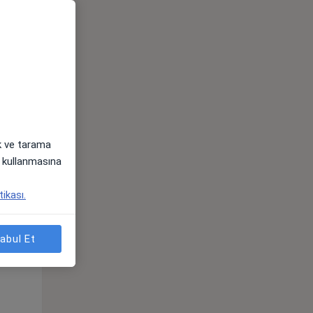
ak ve tarama
i) kullanmasına
Çar,
Per,
Cum,
tikası.
os
12 Ağustos
13 Ağustos
14 Ağustos
abul Et