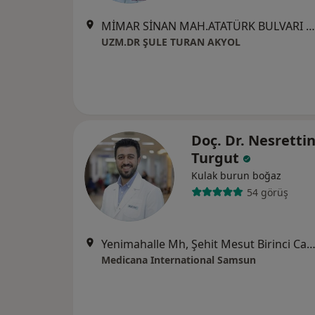
MİMAR SİNAN MAH.ATATÜRK BULVARI 257/35 LOTUS EVLERİ, Atakum
UZM.DR ŞULE TURAN AKYOL
Doç. Dr. Nesrettin
Turgut
Kulak burun boğaz
54 görüş
Yenimahalle Mh, Şehit Mesut Birinci Cad. No:85, 
Medicana International Samsun