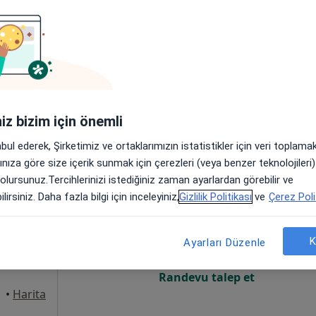
Online randevu erişime kapalı
Randevu talep et
•
Harita
Çocuk Hekiminiz Uzm. Dr. Serdar Pop Muayenehanesi
iniz bizim için önemli
abul ederek, Şirketimiz ve ortaklarımızın istatistikler için veri toplam
arınıza göre size içerik sunmak için çerezleri (veya benzer teknolojiler
 olursunuz.Tercihlerinizi istediğiniz zaman ayarlardan görebilir ve
ılıç
Bugün
Yarın
Pzt,
Sal,
lirsiniz. Daha fazla bilgi için inceleyiniz,
Gizlilik Politikası
ve
Çerez Poli
8 Ağustos
9 Ağustos
10 Ağustos
11 Ağust
nolojisi,
rı
K
Ayarları Düzenle
Online randevu erişime kapalı
Randevu talep et
•
Harita