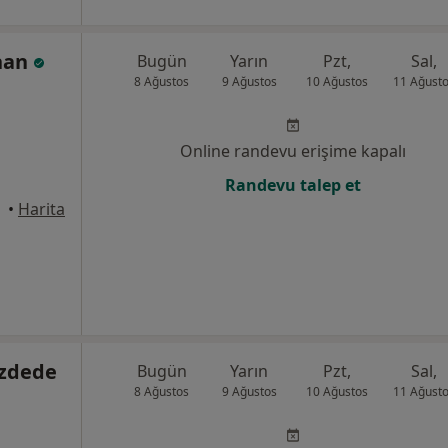
han
Bugün
Yarın
Pzt,
Sal,
8 Ağustos
9 Ağustos
10 Ağustos
11 Ağust
Online randevu erişime kapalı
Randevu talep et
Canik
•
Harita
Özdede
Bugün
Yarın
Pzt,
Sal,
8 Ağustos
9 Ağustos
10 Ağustos
11 Ağust