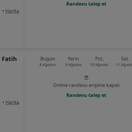
Randevu talep et
•
Harita
 Fatih
Bugün
Yarın
Pzt,
Sal,
8 Ağustos
9 Ağustos
10 Ağustos
11 Ağust
Online randevu erişime kapalı
Randevu talep et
Canik
•
Harita