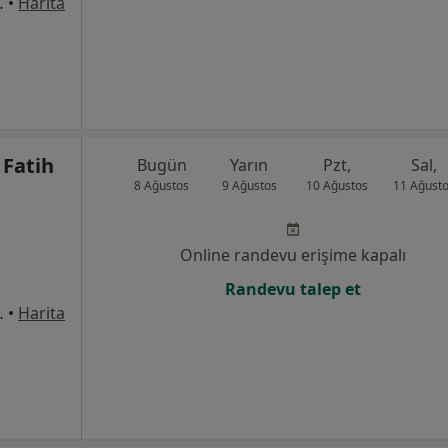
ak No: 27, Bafra
•
Harita
Fatih
Bugün
Yarın
Pzt,
Sal,
8 Ağustos
9 Ağustos
10 Ağustos
11 Ağust
Online randevu erişime kapalı
Randevu talep et
ak No: 27, Bafra
•
Harita