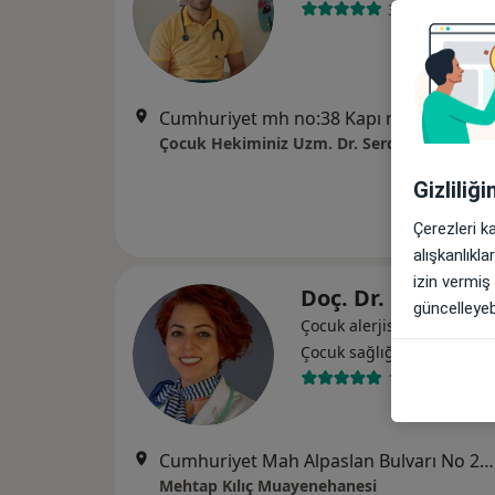
301 görüş
Cumhuriyet mh no:38 Kapı no:2 Kat:5 D:16 Yavuztuna Center, Samsun
Gizliliğ
Çerezleri k
alışkanlıkl
izin vermiş
Doç. Dr. Mehtap K
güncelleyebi
Çocuk alerjisi, Çocuk i̇mmü
Çocuk sağlığı ve hastalıkla
156 görüş
Cumhuriyet Mah Alpaslan Bulvarı No 26 Daire 5, Samsun
Mehtap Kılıç Muayenehanesi