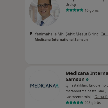
Üroloji
10 görüş
Yenimahalle Mh, Şehit Mesut Birinci Cad. No:85, 
Medicana International Samsun
Medicana Interna
Samsun
İç hastalıkları, Endokrinolo
metabolizma hastalıkları,
·
Daha fa
Gastroenteroloji
928 görüş