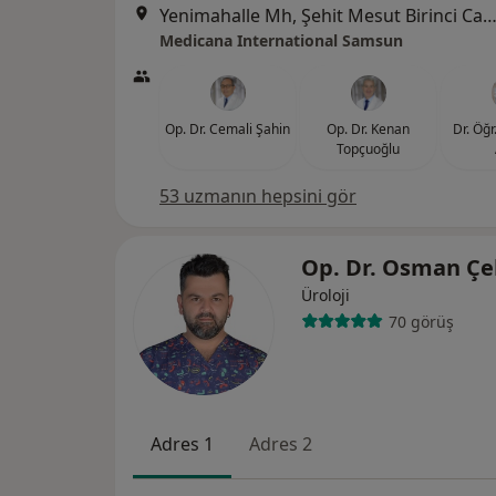
Yenimahalle Mh, Şehit Mesut Birinci Cad. No:85, 
Medicana International Samsun
Op. Dr. Cemali Şahin
Op. Dr. Kenan
Dr. Öğr
Topçuoğlu
53 uzmanın hepsini gör
Op. Dr. Osman Çe
Üroloji
70 görüş
Adres 1
Adres 2