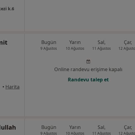
ezi k.6
mit
Bugün
Yarın
Sal,
Çar,
9 Ağustos
10 Ağustos
11 Ağustos
12 Ağust
Online randevu erişime kapalı
Randevu talep et
takum
•
Harita
dullah
Bugün
Yarın
Sal,
Çar,
9 Ağustos
10 Ağustos
11 Ağustos
12 Ağust