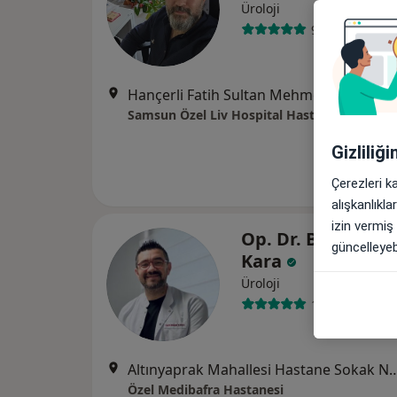
Üroloji
93 görüş
Hançerli Fatih Sultan Mehmet cad. No:155, Samsun
Samsun Özel Liv Hospital Hastanesi
Gizliliğ
Çerezleri k
alışkanlıkl
izin vermiş
Op. Dr. Burak Yav
güncelleyebi
Kara
Üroloji
14 görüş
Altınyaprak Mahallesi Hastane Sok
Özel Medibafra Hastanesi