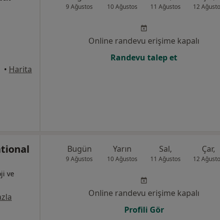
9 Ağustos
10 Ağustos
11 Ağustos
12 Ağust
Online randevu erişime kapalı
Randevu talep et
Canik
•
Harita
tional
Bugün
Yarın
Sal,
Çar,
9 Ağustos
10 Ağustos
11 Ağustos
12 Ağust
ji ve
Online randevu erişime kapalı
zla
Profili Gör