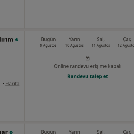
ldırım
Bugün
Yarın
Sal,
Çar,
9 Ağustos
10 Ağustos
11 Ağustos
12 Ağust
Online randevu erişime kapalı
Randevu talep et
•
Harita
nar
Bugün
Yarın
Sal,
Çar,