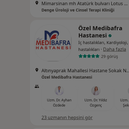
Mimarsinan mh Atatürk bulvarı Lotus evleri No:257 Kat:1 Daire:5, Samsun
Denge Üroloji ve Cinsel Terapi Kliniği
Özel Medibafra
Hastanesi
İç hastalıkları, Kardiyoloji
·
Daha fazla
hastalıkları
29 görüş
Altınyaprak Mahallesi Hastane Sok
Özel Medibafra Hastanesi
Uzm. Dr. Ayhan
Uzm. Dr. Yıldız
Uzm. 
Özdede
Özgenç
Şek
23 uzmanın hepsini gör