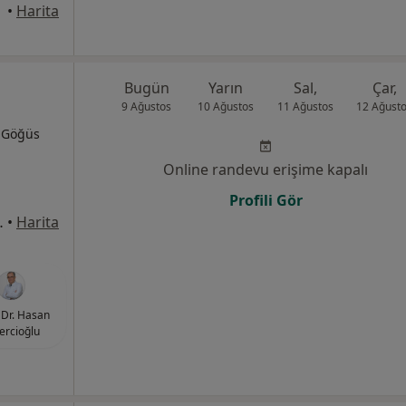
•
Harita
Bugün
Yarın
Sal,
Çar,
9 Ağustos
10 Ağustos
11 Ağustos
12 Ağust
, Göğüs
Online randevu erişime kapalı
Profili Gör
ak No: 27, Bafra
•
Harita
Dr. Hasan
ercioğlu