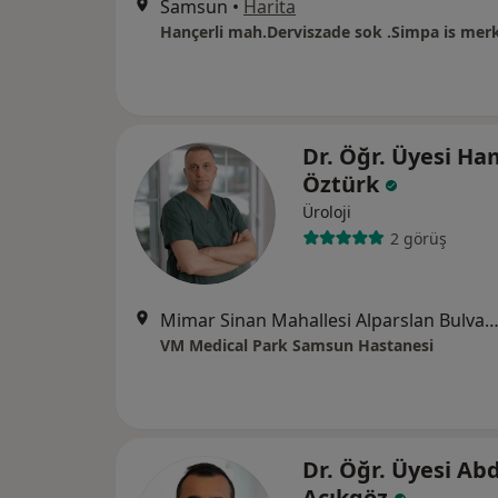
Samsun
•
Harita
Hançerli mah.Derviszade sok .Simpa is merk
Dr. Öğr. Üyesi Ha
Öztürk
Üroloji
2 görüş
Mimar Sinan Mahallesi Alparslan Bulvarı No:17, A
VM Medical Park Samsun Hastanesi
Dr. Öğr. Üyesi Ab
Açıkgöz