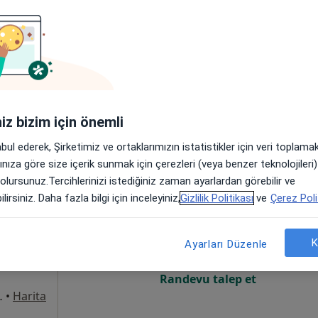
Online randevu erişime kapalı
Randevu talep et
•
Harita
iniz bizim için önemli
abul ederek, Şirketimiz ve ortaklarımızın istatistikler için veri toplam
arınıza göre size içerik sunmak için çerezleri (veya benzer teknolojiler
 olursunuz.Tercihlerinizi istediğiniz zaman ayarlardan görebilir ve
uz
Bugün
Yarın
Sal,
Çar,
lirsiniz. Daha fazla bilgi için inceleyiniz,
Gizlilik Politikası
ve
Çerez Poli
9 Ağustos
10 Ağustos
11 Ağustos
12 Ağust
K
Ayarları Düzenle
Online randevu erişime kapalı
Randevu talep et
ak No: 27, Bafra
•
Harita