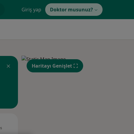
Giriş yap
Doktor musunuz?
Haritayı Genişlet
Per,
Cum,
Cmt,
os
13 Ağustos
14 Ağustos
15 Ağustos