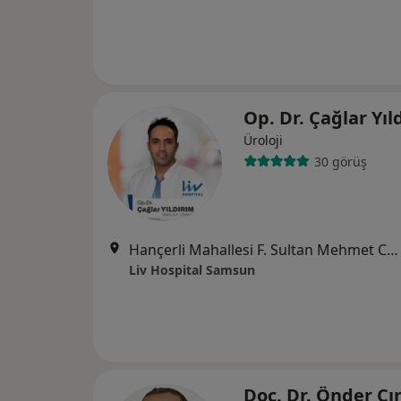
Op. Dr. Çağlar Yı
Üroloji
30 görüş
Hançerli Mahallesi F. Sultan Mehmet Caddesi No:155, İlkadım
Liv Hospital Samsun
Doç. Dr. Önder Çı