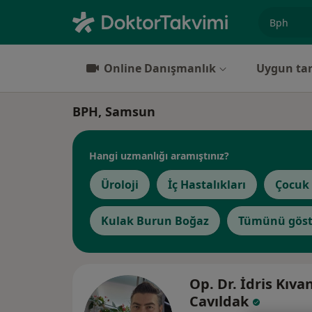
Uzmanlık, 
Online Danışmanlık
Uygun tar
BPH, Samsun
Hangi uzmanlığı aramıştınız?
Üroloji
İç Hastalıkları
Çocuk 
Kulak Burun Boğaz
Tümünü göst
Op. Dr. İdris Kıva
Cavıldak