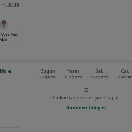
Canik
•
Harita
. Üyesi Hacı
Akar
lik
Bugün
Yarın
Sal,
Çar,
9 Ağustos
10 Ağustos
11 Ağustos
12 Ağust
Online randevu erişime kapalı
Randevu talep et