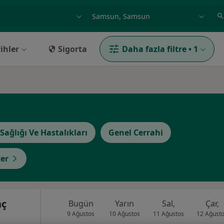
ilgi alanı ve hastalık, isim
örnek: İstanbul
ihler
Sigorta
Daha fazla filtre
•
1
Sağlığı Ve Hastalıkları
Genel Cerrahi
er
nç
Bugün
Yarın
Sal,
Çar,
9 Ağustos
10 Ağustos
11 Ağustos
12 Ağust