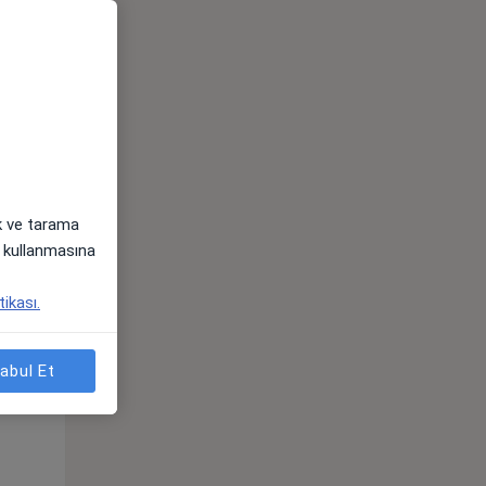
ak ve tarama
i) kullanmasına
Per,
Cum,
Cmt,
tikası.
os
13 Ağustos
14 Ağustos
15 Ağustos
abul Et