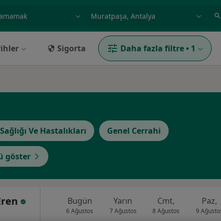
ilgi alanı ve hastalık, isim
örnek: İstanbul
ihler
Sigorta
Daha fazla filtre
•
1
Sağlığı Ve Hastalıkları
Genel Cerrahi
 göster
 Eren
Bugün
Yarın
Cmt,
Paz,
6 Ağustos
7 Ağustos
8 Ağustos
9 Ağusto