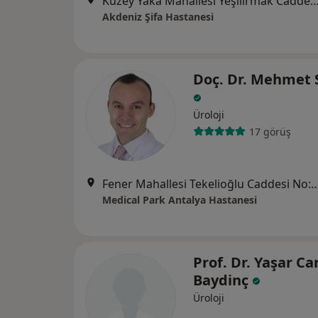
Kuzey Yaka Mahallesi Yeşilırmak Caddesi No: 367 Varsak Köp
Akdeniz Şifa Hastanesi
Doç. Dr. Mehmet 
Üroloji
17 görüş
Fener Mahallesi Tekelioğlu Caddesi N
Medical Park Antalya Hastanesi
Prof. Dr. Yaşar Ca
Baydinç
Üroloji