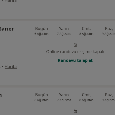
rüsü, Kepez
•
Harita
Sarıer
Bugün
Yarın
Cmt,
Paz,
6 Ağustos
7 Ağustos
8 Ağustos
9 Ağusto
Online randevu erişime kapalı
Randevu talep et
o:7, Antalya
•
Harita
n
Bugün
Yarın
Cmt,
Paz,
6 Ağustos
7 Ağustos
8 Ağustos
9 Ağusto