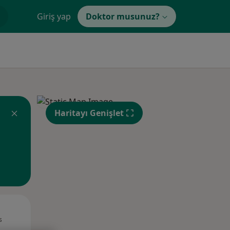
Giriş yap
Doktor musunuz?
Haritayı Genişlet
Pzt,
Sal,
Çar,
s
10 Ağustos
11 Ağustos
12 Ağustos