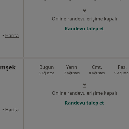
Online randevu erişime kapalı
Randevu talep et
•
Harita
Şimşek
Bugün
Yarın
Cmt,
Paz,
6 Ağustos
7 Ağustos
8 Ağustos
9 Ağusto
Online randevu erişime kapalı
Randevu talep et
YA, Antalya
•
Harita