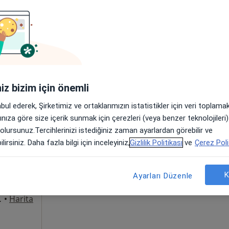
Online randevu erişime kapalı
Telefonla ulaşın
ad, Muratpaşa
•
Harita
iniz bizim için önemli
abul ederek, Şirketimiz ve ortaklarımızın istatistikler için veri toplam
arınıza göre size içerik sunmak için çerezleri (veya benzer teknolojiler
Tezer
Bugün
Yarın
Cmt,
Paz,
 olursunuz.Tercihlerinizi istediğiniz zaman ayarlardan görebilir ve
6 Ağustos
7 Ağustos
8 Ağustos
9 Ağusto
lirsiniz. Daha fazla bilgi için inceleyiniz,
Gizlilik Politikası
ve
Çerez Poli
Online randevu erişime kapalı
K
Ayarları Düzenle
Randevu talep et
156, Muratpaşa
•
Harita