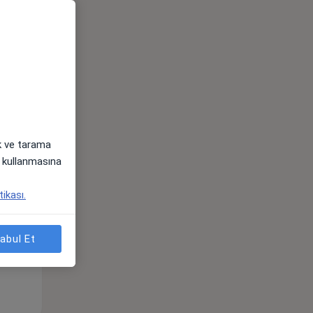
ak ve tarama
i) kullanmasına
Pzt,
Sal,
Çar,
s
10 Ağustos
11 Ağustos
12 Ağustos
tikası.
abul Et