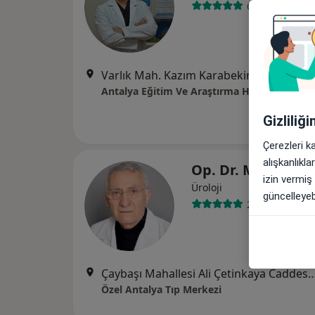
60 görüş
Varlık Mah. Kazım Karabekir C
Antalya Eğitim Ve Araştırma Hastanesi
Gizliliğ
Çerezleri k
alışkanlıkl
Op. Dr. Mehmet 
izin vermiş
Üroloji
güncelleyebi
27 görüş
Çaybaşı Mahallesi Ali Çetinkaya Caddesi No:
Özel Antalya Tıp Merkezi