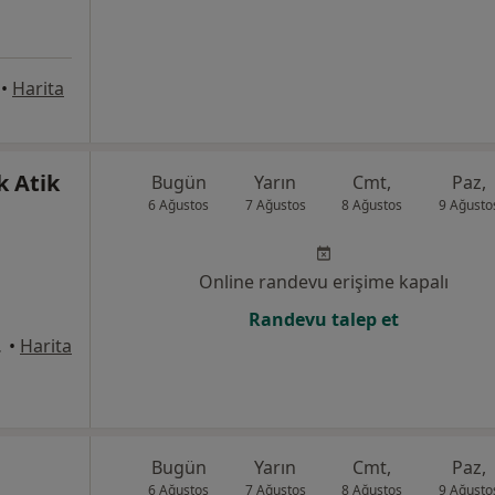
•
Harita
k Atik
Bugün
Yarın
Cmt,
Paz,
6 Ağustos
7 Ağustos
8 Ağustos
9 Ağusto
Online randevu erişime kapalı
Randevu talep et
rüsü, Kepez
•
Harita
Bugün
Yarın
Cmt,
Paz,
6 Ağustos
7 Ağustos
8 Ağustos
9 Ağusto