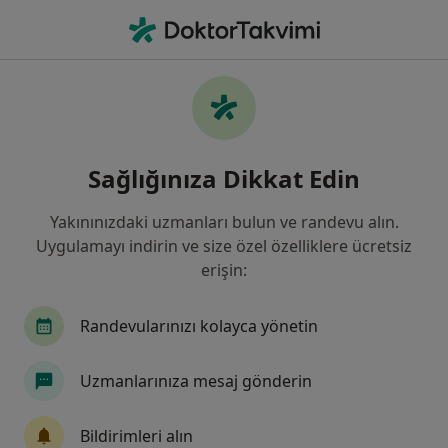
An
Kalp Çarpıntısı • Tepebaşı, Eskişehir
Filters
• 1
Sigorta
Harita
Kalp çarpıntısı, Tepebaşı
Sağlığınıza Dikkat Edin
Yakınınızdaki uzmanları bulun ve randevu alın.
Hangi uzmanlığı aramıştınız?
Uygulamayı indirin ve size özel özelliklere ücretsiz
Kardiyoloji
Kalp Ve Damar Cerrahisi
Çocuk
erişin:
Randevularınızı kolayca yönetin
Uzmanlarınıza mesaj gönderin
Bildirimleri alın