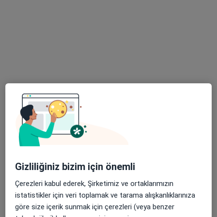
30 görüş
Batıkent, Gerekli Sk. No:13, Tepebaşı
•
Harita
Özel Ümit Hastanesi
Bu uzman ilgili adres için online danışmanlık/takvim sunmuyor.
Randevu talep et
Gizliliğiniz bizim için önemli
Çerezleri kabul ederek, Şirketimiz ve ortaklarımızın
Doç. Dr. Mehmet Özgeyik
istatistikler için veri toplamak ve tarama alışkanlıklarınıza
Kardiyoloji
göre size içerik sunmak için çerezleri (veya benzer