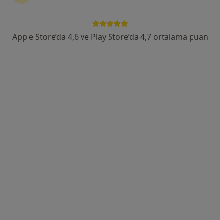
Uzm. Dr. Serdar Akyüz
Kardiyoloji
Apple Store’da 4,6 ve Play Store’da 4,7 ortalama puan
14 görüş
Batıkent, Gerekli Sk. No:13, Tepebaşı
•
Harita
Özel Ümit Hastanesi
Bu uzman ilgili adres için online danışmanlık/takvim sunmuyor.
Randevu talep et