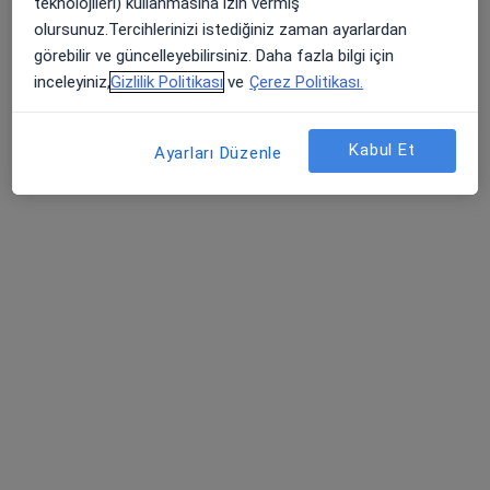
teknolojileri) kullanmasına izin vermiş
Batıkent, Gerekli Sk. No:13, Tepebaşı
•
Harita
olursunuz.Tercihlerinizi istediğiniz zaman ayarlardan
Özel Ümit Hastanesi
görebilir ve güncelleyebilirsiniz. Daha fazla bilgi için
Bu uzman ilgili adres için online danışmanlık/takvim sunmuyor.
inceleyiniz,
Gizlilik Politikası
ve
Çerez Politikası.
Randevu talep et
Kabul Et
Ayarları Düzenle
Doç. Dr. Mehmet Özgeyik
Kardiyoloji
Adres 1
Adres 2