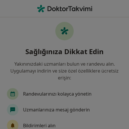
An
Miyokard Enfarktüsü Kalp Krizi • Tepebaşı, Eskişehir
Filters
• 1
Sigorta
Harita
Miyokard Enfarktüsü (Kalp Krizi), Tepebaşı
Sağlığınıza Dikkat Edin
Yakınınızdaki uzmanları bulun ve randevu alın.
Hangi uzmanlığı aramıştınız?
Uygulamayı indirin ve size özel özelliklere ücretsiz
Kardiyoloji
Kalp Ve Damar Cerrahisi
İç Ha
erişin:
Randevularınızı kolayca yönetin
Uzmanlarınıza mesaj gönderin
Bildirimleri alın