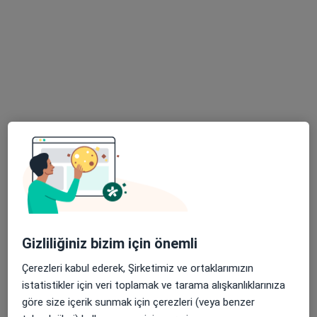
30 görüş
Batıkent, Gerekli Sk. No:13, Tepebaşı
•
Harita
Özel Ümit Hastanesi
Bu uzman ilgili adres için online danışmanlık/takvim sunmuyor.
Randevu talep et
Gizliliğiniz bizim için önemli
Çerezleri kabul ederek, Şirketimiz ve ortaklarımızın
Uzm. Dr. Ali Rıza Altunsu
istatistikler için veri toplamak ve tarama alışkanlıklarınıza
Kardiyoloji
göre size içerik sunmak için çerezleri (veya benzer
16 görüş