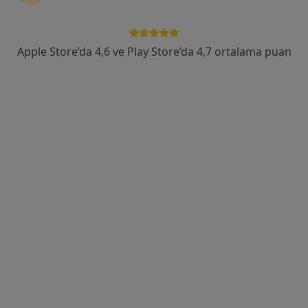
Uzm. Dr. Serdar Akyüz
Kardiyoloji
Apple Store’da 4,6 ve Play Store’da 4,7 ortalama puan
14 görüş
Batıkent, Gerekli Sk. No:13, Tepebaşı
•
Harita
Özel Ümit Hastanesi
Bu uzman ilgili adres için online danışmanlık/takvim sunmuyor.
Randevu talep et